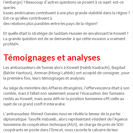
l’embargo) ? Beaucoup d’autres questions se posent à ce sujet: est-ce
que les
bases américaines contribuent à une plus grande stabilité dans la région ?
Est-ce qu’elles contribuent à
des relations plus paisibles entre les pays de la région?
Et quelle était la stratégie de Saddam Hussein en envahissant le Koweït ?
La grande question est de se demander à qui cette invasion a vraiment
profité?»
Témoignages et analyses
Les ambassadeurs de Tunisie alors à Koweït (Habib Kaabachi), Bagdad
(Béchir Hantous), Amman (Mongi Lahbib) ont accepté de consigner, pour
la première fois, leurs témoignages et analyses.
Au siège du ministère des Affaires étrangères, l’effervescence était à son
comble, mais il fallait non seulement assurer l’évacuation des Tunisiens
restés au Koweït, mais aussi défi nir la position tunisienne offi cielle au
sujet de ce grand confl it interarabe.
L’ambassadeur Ahmed Ounaïes nous en révèle la teneur de la partie
diplomatique. Taoufik Habaieb, alors représentant-résident de l’Agence
tunisienne de coopération technique (Atct), en charge de près de 500
coopérants en poste dans l’Emirat, nous raconte le calvaire de leur