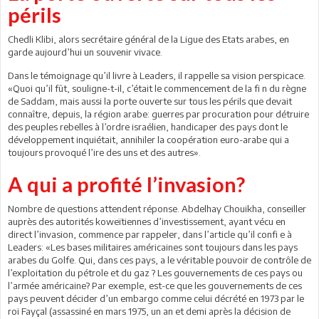
périls
Chedli Klibi, alors secrétaire général de la Ligue des Etats arabes, en
garde aujourd’hui un souvenir vivace.
Dans le témoignage qu’il livre à Leaders, il rappelle sa vision perspicace.
«Quoi qu’il fût, souligne-t-il, c’était le commencement de la fi n du règne
de Saddam, mais aussi la porte ouverte sur tous les périls que devait
connaître, depuis, la région arabe: guerres par procuration pour détruire
des peuples rebelles à l’ordre israélien, handicaper des pays dont le
développement inquiétait, annihiler la coopération euro-arabe qui a
toujours provoqué l’ire des uns et des autres».
A qui a profité l’invasion?
Nombre de questions attendent réponse. Abdelhay Chouikha, conseiller
auprès des autorités koweïtiennes d’investissement, ayant vécu en
direct l’invasion, commence par rappeler, dans l’article qu’il confi e à
Leaders: «Les bases militaires américaines sont toujours dans les pays
arabes du Golfe. Qui, dans ces pays, a le véritable pouvoir de contrôle de
l’exploitation du pétrole et du gaz ? Les gouvernements de ces pays ou
l’armée américaine? Par exemple, est-ce que les gouvernements de ces
pays peuvent décider d’un embargo comme celui décrété en 1973 par le
roi Fayçal (assassiné en mars 1975, un an et demi après la décision de