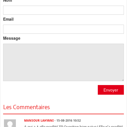
Email
Message
Envoyer
Les Commentaires
MANSOUR LAHYANI
- 15-08-2016 10:52
A qui a-t-elle profité ??? Question bien naïve ! Elle n'a profité