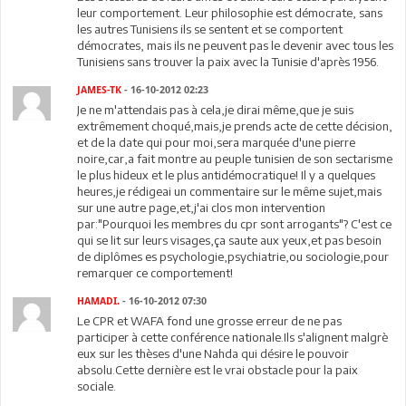
leur comportement. Leur philosophie est démocrate, sans
les autres Tunisiens ils se sentent et se comportent
démocrates, mais ils ne peuvent pas le devenir avec tous les
Tunisiens sans trouver la paix avec la Tunisie d'après 1956.
JAMES-TK
- 16-10-2012 02:23
Je ne m'attendais pas à cela,je dirai même,que je suis
extrêmement choqué,mais,je prends acte de cette décision,
et de la date qui pour moi,sera marquée d'une pierre
noire,car,a fait montre au peuple tunisien de son sectarisme
le plus hideux et le plus antidémocratique! Il y a quelques
heures,je rédigeai un commentaire sur le même sujet,mais
sur une autre page,et,j'ai clos mon intervention
par:"Pourquoi les membres du cpr sont arrogants"? C'est ce
qui se lit sur leurs visages,ça saute aux yeux,et pas besoin
de diplômes es psychologie,psychiatrie,ou sociologie,pour
remarquer ce comportement!
HAMADI.
- 16-10-2012 07:30
Le CPR et WAFA fond une grosse erreur de ne pas
participer à cette conférence nationale.Ils s'alignent malgrè
eux sur les thèses d'une Nahda qui désire le pouvoir
absolu.Cette dernière est le vrai obstacle pour la paix
sociale.