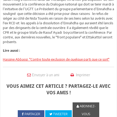
mouvement à la conférence du Dialogue national qui doit se tenir mardi à
l’initiative de l’UGTT. Le Président du groupe parlementaire d’Ennahdha a
souligné que cette décision a été prise pour deux raisons : le refus de
siéger au côté de Nida Tounès en raison de ses liens selon lui avérés avec
l'ex RCD et les appels à la dissolution d’Ennahdha qui auraient été lancés
par des dirigeants de la centrale ouvrière. Il a également révélé que le
CPR et le groupe Wafa de Raouf Ayadi boycotteront la conférence. Par
contre, aux dernières nouvelles, le "front populaire" et Ettakattol seront
présents.
Lire aussi :
Hassine Abbassi: "Contre toute exclusion de quelque parti que ce soit"
Envoyer à un ami
Imprimer
VOUS AIMEZ CET ARTICLE ? PARTAGEZ-LE AVEC
VOS AMIS !
ABONNEZ-
PARTAGER
TWEETER
VOUS