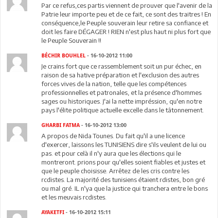
Par ce refus,ces partis viennent de prouver que l'avenir de la
Patrie leur importe peu et de ce fait, ce sont des traitres ! En
conséquence,le Peuple souverain leur retire sa confiance et
doit les faire DÉGAGER ! RIEN n'est plus haut ni plus fort que
le Peuple Souverain !!
BÉCHIR BOUHLEL
- 16-10-2012 11:00
Je crains fort que ce rassemblement soit un pur échec, en
raison de sa hative préparation et l'exclusion des autres
forces vives de la nation, telle que les compétences
professionnelles et patronales, et la présence d'hommes
sages ou historiques. J'ai la nette impréssion, qu'en notre
pays l'élite politique actuelle excelle dans le tâtonnement.
GHARBI FATMA
- 16-10-2012 13:00
A propos de Nida Tounes. Du fait qu'il a une licence
d'exercer, laissons les TUNISIENS dire s'ils veulent de lui ou
pas. et pour celà il n'y aura que les élections qui le
montreront. prions pour qu'elles soient fiables et justes et
que le peuple choisisse. Arrêtez de les cris contre les
rcdistes. La majorité des tunisiens étaient rdistes, bon gré
ou mal gré. IL n'ya que la justice qui tranchera entre le bons
et les meuvais rcdistes.
AYAKETFI
- 16-10-2012 15:11