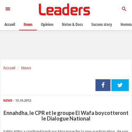
Accueil
News
Opinion
Notes & Docs
Success story
Homma
Accueil
News
NEWS
- 15.10.2012
Ennahdha, le CPR et le groupe El Wafa boycotteront
le Dialogue National
Sahbi Attig a confirmé lundi sur Mosaïque fm la non-participation de son