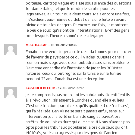
boiteuse, car trop vague et laisse sous silence des questions
fondamentales, tel que le mode de scrutin pour les
législatives, a un tour ou a deux tours. Mais encore une fois,
il s'excluent eux-mêmes du débat dans une fuite en avant
pleine de tous les dangers. Et encore une fois, ils montrent
le peu de souci qu'ils ont de l'intérêt national. Bref des gens
pour lesquels l'heure a sonné de les dégager.
M,FATHALLAH
- 16-10-2012 18:36
Ennahdha ne veut sieger a cote de nida tounes pour discuter
de l'avenir du pays parce ce qu'il y ades RCDistes dans la
reunion mais siege avec des moubadraistes sans probleme
De meme ennahdha n'a l'intention de juger les RCDistes
notoires. ceux qui ont regne; sur la tunisie sur la tunisie
pendant 23 ans . Ennahdha est une deception
LASSOUED BECHIR
- 17-10-2012 09:17
Je ne comprends pas pourquoi les nahdaouis s'identifient ils
à la révolution!!?Ils étaient à Londres quand elle a eu lieu!
C'est une fraction, parmi ceux qu'ils qualifient de "rcdistes",
qui l'a réalisée. Ben Ali ne se serait jamais enfui, sans leur
intervention ,qui a évité un bain de sang au pays.Alors
arrêtez de vouloir exclure qui que ce soit! Nous n'avons pas
opté pour les tribunaux populaires, alors que ceux qui ont
été lésés, volés ou agressés par des gens de l'ancien