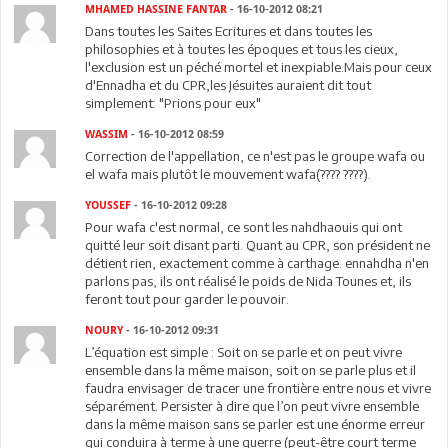
MHAMED HASSINE FANTAR
- 16-10-2012 08:21
Dans toutes les Saites Ecritures et dans toutes les
philosophies et à toutes les époques et tous les cieux,
l'exclusion est un péché mortel et inexpiable.Mais pour ceux
d'Ennadha et du CPR,les Jésuites auraient dit tout
simplement: "Prions pour eux"
WASSIM
- 16-10-2012 08:59
Correction de l'appellation, ce n'est pas le groupe wafa ou
el wafa mais plutôt le mouvement wafa(???? ????).
YOUSSEF
- 16-10-2012 09:28
Pour wafa c'est normal, ce sont les nahdhaouis qui ont
quitté leur soit disant parti. Quant au CPR, son président ne
détient rien, exactement comme à carthage. ennahdha n'en
parlons pas, ils ont réalisé le poids de Nida Tounes et, ils
feront tout pour garder le pouvoir.
NOURY
- 16-10-2012 09:31
L’équation est simple : Soit on se parle et on peut vivre
ensemble dans la même maison, soit on se parle plus et il
faudra envisager de tracer une frontière entre nous et vivre
séparément. Persister à dire que l’on peut vivre ensemble
dans la même maison sans se parler est une énorme erreur
qui conduira à terme à une guerre (peut-être court terme