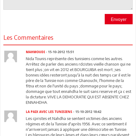
Envoyer
Les Commentaires
MAHMOUDI
- 15-10-2012 15:51
Nida Tounis représente des tunisiens comme les autres.
Arrêtez de parler des anciens rdcistes vieille chanson qui ne
tient plus ;on vit en 2012 et BOURGUIBA est mort ;ses
bonnes idées resteront jusqu'à la nuit des temps car il est le
père de la Tunisie non comme Ghanouchi, l'homme de la
fitna et non de l'unité du pays ;dommage pour le pays;
dommage que tout ennahdha le suit sans reserve et ça c est
la dictature..VIVE LA DEMOCRATIE QUI EST ABSENTE CHEZ
ENNAHDHA.
LA PAIX AVEC LES TUNISIENS
- 15-10-2012 18:42
Les cpristes et Nahdha se sentent victimes des anciens
régimes et de la Tunisie d'après 1956. Avec ce sentiment il
n'arriveront jamais á appliquer une démocratie en Tunisie.
Les blessures de leurs âmes et dans leurs cœurs paralysent