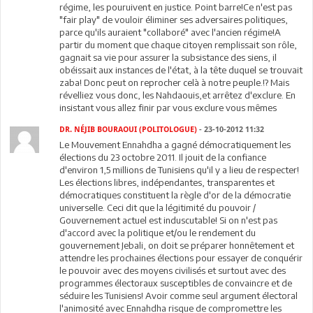
régime, les pouruivent en justice. Point barre!Ce n'est pas
"fair play" de vouloir éliminer ses adversaires politiques,
parce qu'ils auraient "collaboré" avec l'ancien régime!A
partir du moment que chaque citoyen remplissait son rôle,
gagnait sa vie pour assurer la subsistance des siens, il
obéissait aux instances de l'état, à la tête duquel se trouvait
zaba! Donc peut on reprocher celà à notre peuple.!? Mais
révelliez vous donc, les Nahdaouis,et arrêtez d'exclure. En
insistant vous allez finir par vous exclure vous mêmes
DR. NÉJIB BOURAOUI (POLITOLOGUE)
- 23-10-2012 11:32
Le Mouvement Ennahdha a gagné démocratiquement les
élections du 23 octobre 2011. Il jouit de la confiance
d'environ 1,5 millions de Tunisiens qu'il y a lieu de respecter!
Les élections libres, indépendantes, transparentes et
démocratiques constituent la règle d'or de la démocratie
universelle. Ceci dit que la légitimité du pouvoir /
Gouvernement actuel est induscutable! Si on n'est pas
d'accord avec la politique et/ou le rendement du
gouvernement Jebali, on doit se préparer honnêtement et
attendre les prochaines élections pour essayer de conquérir
le pouvoir avec des moyens civilisés et surtout avec des
programmes électoraux susceptibles de convaincre et de
séduire les Tunisiens! Avoir comme seul argument électoral
l'animosité avec Ennahdha risque de compromettre les