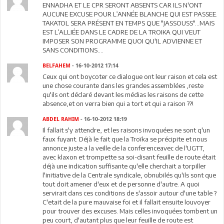
ENNADHA ET LE CPR SERONT ABSENTS CAR ILS N'ONT
AUCUNE EXCUSE POUR L’ANNÉE BLANCHE QUI EST PASSEE.
TAKATOL SERA PRÉSENT EN TEMPS QUE "JASSOUSS"...MAIS
EST L’ALLIÉE DANS LE CADRE DE LA TROIKA QUI VEUT
IMPOSER SON PROGRAMME QUOI QU'IL ADVIENNE ET
SANS CONDITIONS....
BELFAHEM
- 16-10-2012 17:14
Ceux qui ont boycoter ce dialogue ont leur raison et cela est
une chose courante dans les grandes assemblées ,reste
qu'ils ont déclaré devant les médias les raisons de cette
absence,et on verra bien qui a tort et qui a raison ??!
ABDEL RAHIM
- 16-10-2012 18:19
Il fallait s'y attendre, et les raisons invoquées ne sont q'un
faux fuyant. Déjà le fait que la Troïka se précipite et nous
annonce juste a la veille de la conferenceavec de l'UGTT,
avec klaxon et trompette sa soi-disant feuille de route était
déjà une indication suffisante qu'elle cherchait a torpiller
l'initiative de la Centrale syndicale, obnubilés qu'ils sont que
tout doit amener d'eux et de personne d'autre. A quoi
servirait dans ces conditions de s'assoir autour d'une table ?
C'etait de la pure mauvaise foi et il fallait ensuite louvoyer
pour trouver des excuses. Mais celles invoquées tombent un
peu court, d'autant plus que leur feuille de route est