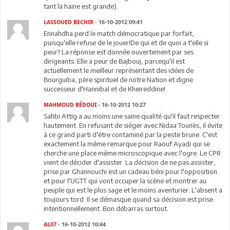
tant la haine est grande).
LASSOUED BECHIR
- 16-10-2012 09:41
Ennahdha perd le match démocratique par forfait,
puisqu'elle refuse de le jouer!De qui et de quoi a t'elle si
peur? La réponse est donnée ouvertement par ses
dirigeants: Elle a peur de Bajbouj, parcequ'il est
actuellement le meilleur représentant des idées de
Bourguiba, père spirituel de notre Nation et digne
successeur d'Hannibal et de Kheireddine!
MAHMOUD BÉDOUI
- 16-10-2012 10:27
Sahbi Attig a au moins une saine qualité qu'il faut respecter
hautement. En refusant de siéger avec Nidaa Tounès, il évite
à ce grand parti d'être contaminé par la peste brune. C'est
exactement la même remarque pour Raouf Ayadi qui se
cherche une place même microscopique avec l'ogre. Le CPR
vient de décider d'assister. La décision de ne pas assister,
prise par Ghannouchi est un cadeau béni pour l'opposition
et pour l'UGTT qui vont occuper la scène et montrer au
peuple qui est le plus sage et le moins aventurier. L'absent a
toujours tord. Il se démasque quand sa décision est prise
intentionnellement. Bon débarras surtout.
AL07
- 16-10-2012 10:44