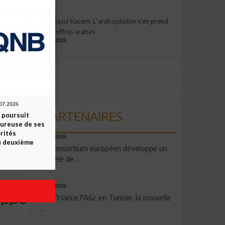
Abdelaziz Kacem: L’arabophobie s’en prend
aux chiffres arabes
09.07.2026
07.2026
PARTENAIRES
 poursuit
oureuse de ses
orités
06.08.2026
u deuxième
Un consortium européen développe un
modèle de ...
04.08.2026
OPPO lance l'A6c en Tunisie: la nouvelle
...