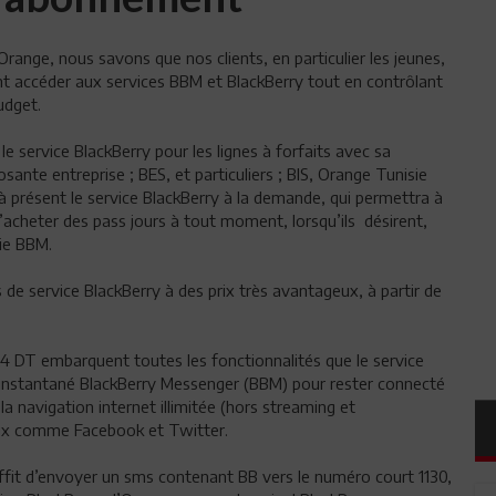
range, nous savons que nos clients, en particulier les jeunes,
nt accéder aux services BBM et BlackBerry tout en contrôlant
udget.
le service BlackBerry pour les lignes à forfaits avec sa
ante entreprise ; BES, et particuliers ; BIS, Orange Tunisie
à présent le service BlackBerry à la demande, qui permettra à
acheter des pass jours à tout moment, lorsqu’ils désirent,
rie BBM.
 de service BlackBerry à des prix très avantageux, à partir de
à 24 DT embarquent toutes les fonctionnalités que le service
ie instantané BlackBerry Messenger (BBM) pour rester connecté
 navigation internet illimitée (hors streaming et
iaux comme Facebook et Twitter.
suffit d’envoyer un sms contenant BB vers le numéro court 1130,