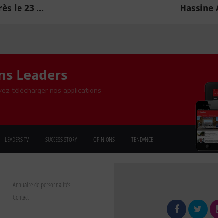
s le 23 ...
Hassine A
ons Leaders
ez télécharger nos applications
LEADERS TV
SUCCESS STORY
OPINIONS
TENDANCE
Annuaire de personnalités
Contact