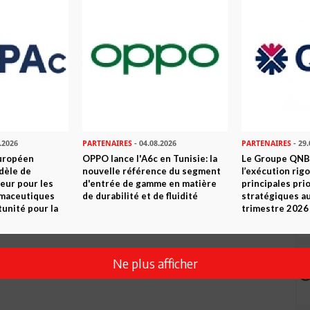
.2026
PARTENAIRES
- 04.08.2026
PARTENAIRES
- 29.
uropéen
OPPO lance l'A6c en Tunisie: la
Le Groupe QNB
dèle de
nouvelle référence du segment
l’exécution rig
eur pour les
d'entrée de gamme en matière
principales pri
rmaceutiques
de durabilité et de fluidité
stratégiques a
tunité pour la
trimestre 2026
Ne plus afficher