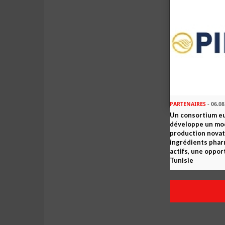
PARTENAIRES
- 06.08
Un consortium e
développe un mo
production novat
ingrédients pha
actifs, une oppor
Tunisie