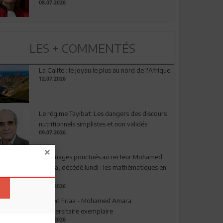
08.07.2026
LES + COMMENTÉS
La Galite : le joyau le plus au nord de l'Afrique
12.07.2026
Le régime Tayibat: Les dangers des discours
nutritionnels simplistes et non validés
09.07.2026
Hommages ponctués au recteur Mohamed
Amara, décédé lundi : les mathématiques en
deuil
03.08.2026
Ahmed Friaa - Mohamed Amara:
l’Universitaire exemplaire
04.08.2026