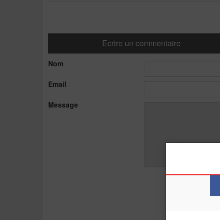
Ecrire un commentaire
Nom
Email
Message