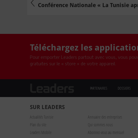
Conférence Nationale « La Tunisie aprè
Téléchargez les applicati
Pour emporter Leaders partout avec vous, vous pouv
gratuites sur le « store » de votre appareil.
PARTENAIRES
DOSSIERS
SUR LEADERS
Actualités Tunisie
Annuaire des entreprises
Plan du site
Qui sommes nous
Leaders Mobile
Abonnez-vous au mensuel