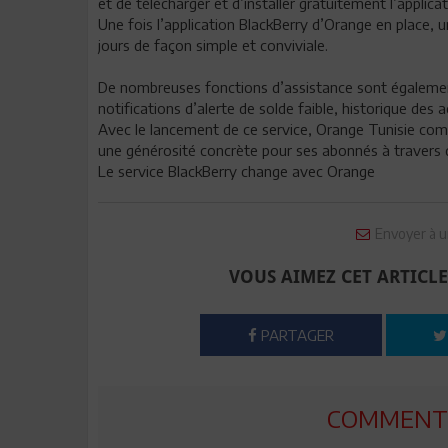
et de télécharger et d’installer gratuitement l’applic
Une fois l’application BlackBerry d’Orange en place, 
jours de façon simple et conviviale.
De nombreuses fonctions d’assistance sont également
notifications d’alerte de solde faible, historique des 
Avec le lancement de ce service, Orange Tunisie com
une générosité concrète pour ses abonnés à travers d
Le service BlackBerry change avec Orange
Envoyer à u
VOUS AIMEZ CET ARTICLE
PARTAGER
COMMENTE