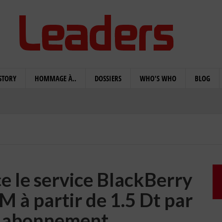
STORY
HOMMAGE À..
DOSSIERS
WHO'S WHO
BLOG
e le service BlackBerry
M à partir de 1.5 Dt par
ns abonnement