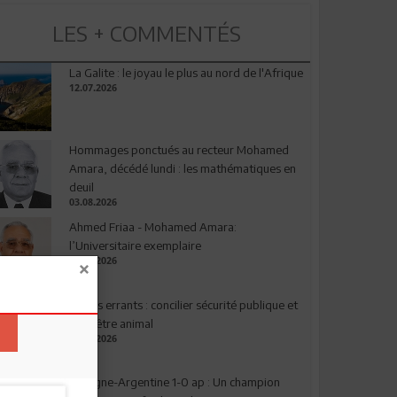
LES + COMMENTÉS
La Galite : le joyau le plus au nord de l'Afrique
12.07.2026
Hommages ponctués au recteur Mohamed
Amara, décédé lundi : les mathématiques en
deuil
03.08.2026
Ahmed Friaa - Mohamed Amara:
l’Universitaire exemplaire
04.08.2026
Chiens errants : concilier sécurité publique et
bien-être animal
17.07.2026
Espagne-Argentine 1-0 ap : Un champion