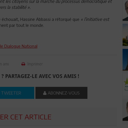
ont les citoyens sur la marche du processus démocratique et
rs la stabilité ».
ive échouait, Hassine Abbassi a rétorqué que
« l’initiative est
ement par tout le monde.
le Dialogue National
n ami
Imprimer
 ? PARTAGEZ-LE AVEC VOS AMIS !
TWEETER
ABONNEZ-VOUS
R CET ARTICLE