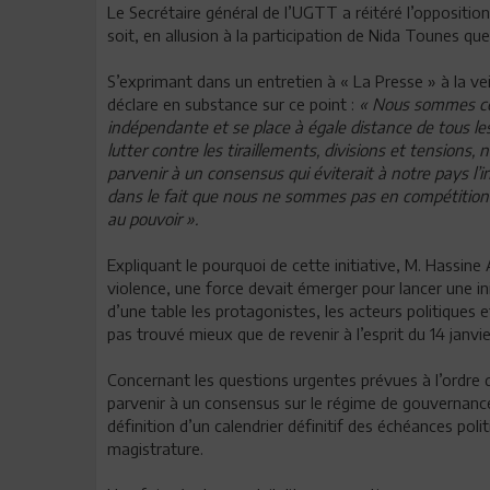
Le Secrétaire général de l’UGTT a réitéré l’opposition
soit, en allusion à la participation de Nida Tounes que
S’exprimant dans un entretien à « La Presse » à la ve
déclare en substance sur ce point :
« Nous sommes con
indépendante et se place à égale distance de tous les
lutter contre les tiraillements, divisions et tensions,
parvenir à un consensus qui éviterait à notre pays l’in
dans le fait que nous ne sommes pas en compétition a
au pouvoir ».
Expliquant le pourquoi de cette initiative, M. Hassine 
violence, une force devait émerger pour lancer une ini
d’une table les protagonistes, les acteurs politiques e
pas trouvé mieux que de revenir à l’esprit du 14 janvi
Concernant les questions urgentes prévues à l’ordre du
parvenir à un consensus sur le régime de gouvernance p
définition d’un calendrier définitif des échéances poli
magistrature.