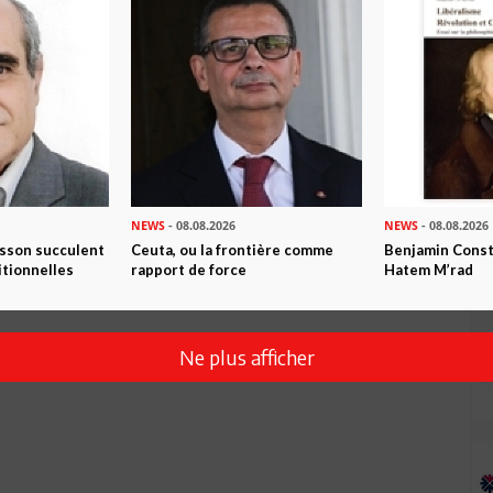
NEWS
- 08.08.2026
NEWS
- 08.08.2026
isson succulent
Ceuta, ou la frontière comme
Benjamin Consta
itionnelles
rapport de force
Hatem M’rad
Ne plus afficher