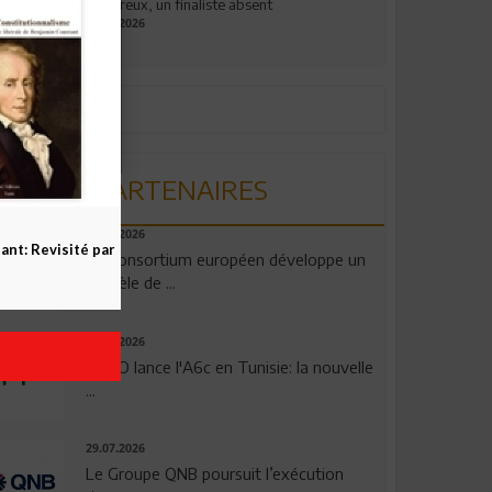
valeureux, un finaliste absent
19.07.2026
PARTENAIRES
06.08.2026
nt: Revisité par
Un consortium européen développe un
modèle de ...
04.08.2026
OPPO lance l'A6c en Tunisie: la nouvelle
...
29.07.2026
Le Groupe QNB poursuit l’exécution