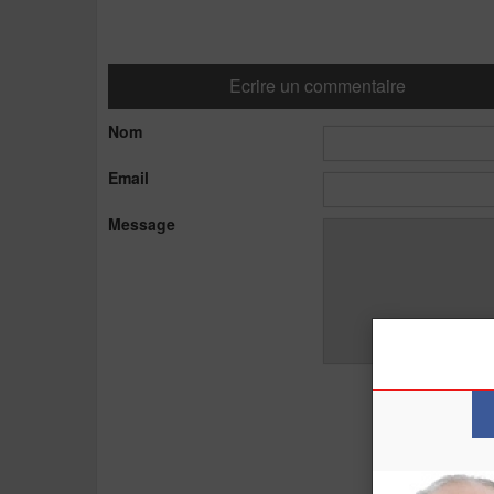
Ecrire un commentaire
Nom
Email
Message