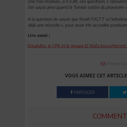
Une fois résolues, a-t-il dit, ces questions
« rassurer
l’on saura ainsi quand la Tunisie sortira du provisoire ve
A la question de savoir que ferait l’UGTT si l’initiat
déjà une réussite
», pour avoir été accueillie positiv
Lire aussi :
Ennahdha, le CPR et le groupe El Wafa boycotteront 
Envoyer à u
VOUS AIMEZ CET ARTICLE
PARTAGER
COMMENTE