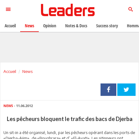
Accueil
News
Opinion
Notes & Docs
Success story
Homma
Accueil
News
NEWS
- 11.06.2012
Les pêcheurs bloquent le trafic des bacs de Djerba
Un sit-in a été organisé, lundi, par les pêcheurs opérant dans les ports de
«Djerba-Ajim», de «Boughrara» et d’ «El-Ayati». Les sitinneurs ont