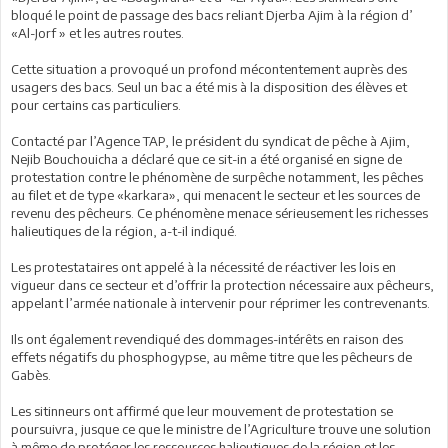
bloqué le point de passage des bacs reliant Djerba Ajim à la région d’
«Al-Jorf » et les autres routes.
Cette situation a provoqué un profond mécontentement auprès des
usagers des bacs. Seul un bac a été mis à la disposition des élèves et
pour certains cas particuliers.
Contacté par l’Agence TAP, le président du syndicat de pêche à Ajim,
Nejib Bouchouicha a déclaré que ce sit-in a été organisé en signe de
protestation contre le phénomène de surpêche notamment, les pêches
au filet et de type «karkara», qui menacent le secteur et les sources de
revenu des pêcheurs. Ce phénomène menace sérieusement les richesses
halieutiques de la région, a-t-il indiqué.
Les protestataires ont appelé à la nécessité de réactiver les lois en
vigueur dans ce secteur et d’offrir la protection nécessaire aux pêcheurs,
appelant l’armée nationale à intervenir pour réprimer les contrevenants.
Ils ont également revendiqué des dommages-intérêts en raison des
effets négatifs du phosphogypse, au même titre que les pêcheurs de
Gabès.
Les sitinneurs ont affirmé que leur mouvement de protestation se
poursuivra, jusque ce que le ministre de l’Agriculture trouve une solution
à même de protéger les ressources halieutiques de la région et les