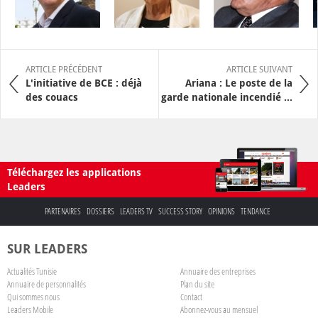
ARTICLE PRÉCÉDENT
ARTICLE SUIVANT
L'initiative de BCE : déjà
Ariana : Le poste de la
des couacs
garde nationale incendié ...
Téléchargez les applications
Leaders
PARTENAIRES
DOSSIERS
LEADERS TV
SUCCESS STORY
OPINIONS
TENDANCE
SUR LEADERS
Actualités Tunisie
Annuaire des entreprises
Annuaire de personnalités
Plan du site
Qui sommes nous
Contact
Leaders Mobile
Abonnez-vous au mensuel