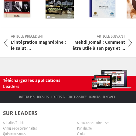
ARTICLE PRÉCÉDENT
ARTICLE SUIVANT
L'intégration maghrébine :
Mehdi Jomaâ : Comment
le salut ...
être utile à son pays et ...
Téléchargez les applications
Leaders
PARTENAIRES
DOSSIERS
LEADERS TV
SUCCESS STORY
OPINIONS
TENDANCE
SUR LEADERS
Actualités Tunisie
Annuaire des entreprises
Annuaire de personnalités
Plan du site
Qui sommes nous
Contact