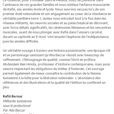
La Goulette, pour s’installer dans la Médina, nous fait pénétrer dans
l’ambiance de ces grandes familles et nous restitue l’enfance insouciante
de Rafiâ, ses années école et lycée. Nous suivrons ses pas lors de son
premier éveil nationaliste et son engagement au coeur de la résistance en
véritable panthère noire. L’auteur nous introduit tout à la fois dans les
réseaux militants, les oeuvres sociales et au palais beylical en décrivant,
avec force détails significatifs, les cérémonies féminines et les rencontres
musicales, avant de nous plonger avec Rafiâ dans l’univers carcéral,
durant sa captivité au 9-Avril. Vint ensuite l’euphorie de l’indépendance,
puis les années difficiles.
Un véritable voyage à travers une histoire passionnante, une époque-clé
et un personnage saisissant qu’Alia Baccar réussit avec beaucoup de
raffinement. «Témoignage de qualité, comme l’écrit en préface
Abdesslem Ben Hmida, professeur d’Histoire contemporaine, mais aussi
oeuvre respectant les obligations du métier d’historien. Cet ouvrage
permet également de mieux connaître la contribution de la femme
tunisienne à la lutte pour la libération nationale». L’abondance des
références et des illustrations et la qualité de l’édition lui confèrent un
plus.
Rafiâ Bornaz
Militante tunisienne
sous le protectorat
Par Alia Baccar