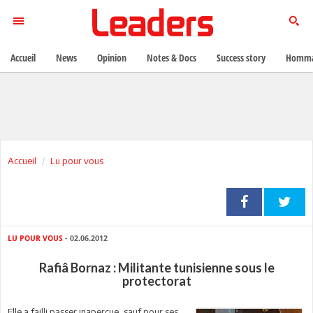
Accueil
News
Opinion
Notes & Docs
Success story
Homma
Accueil
Lu pour vous
LU POUR VOUS
- 02.06.2012
Rafiâ Bornaz : Militante tunisienne sous le
protectorat
Elle a failli passer inaperçue, sauf pour ses