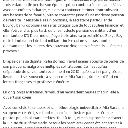
trois enfants, elle perdra son époux, qui succombera à la maladie. Veuve,
avec ses enfants à charge, elle devra continuer à trimer pour subvenir
aux besoins de sa famille, puis se contenter juste d’une modeste pension
de retraite. Insensible à ses injonctions, le secrétaire particulier de
Bourguiba lui opposera un refus catégorique de tout soutien financier et
elle n’obtiendra, plus tard, qu’une modeste pension de militant d’un
montant de 170 D par mois… Payait-elle ainsi sa proximité de Zakya Bey
ou le tribut naturel de tout militant sincère qui ne sait pas monter
d’assaut dans les lauriers des nouveaux dirigeants même s’ils lui étaient
proches ?
Drapée dans sa dignité, Rafiâ Bornaz n’avait jamais accepté de parler de
son parcours, malgré les multiples sollicitations. Ce n’est qu’au
crépuscule de sa vie, tout récemment en 2010, qu’elle a fini par y céder,
livrant ainsi ses souvenirs à sa parente, Alia Baccar, docteur d’Etat en
lettres françaises et professeur émérite.
En cinq longs entretiens, filmés, d’au moins deux heures chacun, elle a
ouvert son coeur.
Avec son style talentueux et sa méthodologie universitaire, Alia Baccar a
su agencer ce récit, sur fond romancé et l’illustrer par une série de
photos pour la plupart inédites. Tour à tour, elle nous promène à travers
la Tunisie du XVIème siècle lorsque les premiers Bornaz étaient arrivés à