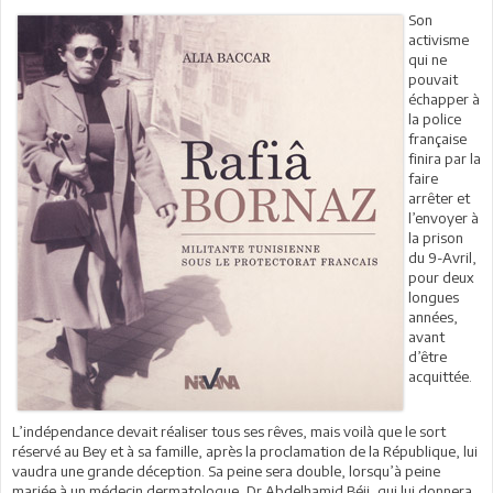
Son
activisme
qui ne
pouvait
échapper à
la police
française
finira par la
faire
arrêter et
l’envoyer à
la prison
du 9-Avril,
pour deux
longues
années,
avant
d’être
acquittée.
L’indépendance devait réaliser tous ses rêves, mais voilà que le sort
réservé au Bey et à sa famille, après la proclamation de la République, lui
vaudra une grande déception. Sa peine sera double, lorsqu’à peine
mariée à un médecin dermatologue, Dr Abdelhamid Béji, qui lui donnera