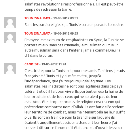
salafistes révolutionnaires professionnels. !! Il est peut-être
temps de redresser la barre.
TOUNESNALBAYA
- 19-05-2012 09:51
Sans les partis religieux, la Tunisie sera un paradis terrestre.
TOUNESNALBAYA
- 19-05-2012 09:55
Envoyez le maximum de ces jihadistes en Syrie, la Tunisie se
portera mieux sans ces criminels, le musulman qui tue un
autre musulman sera dans l'enfer à jamais comme Dieu l'a
dit dans le coran.
CANDIDE
- 19-05-2012 11:24
C'est triste pour la Tunisie et pour mes amis Tunisiens. Je suis
français né à Tunis et j'y ai même vécu, jusqu'à
l'indépendance, que j'ai toujours jugée légitime. Les
salafistes, les jihadistes ne sont pas légitimes dans ce pays
tolérant et où il fait bon vivre. Ils portent en eux la haine de
leur prochain et de tous ceux qui ne seraient pas de leur
avis. Vous êtes trop emprunts de religion envers ceux qui
prétendent combattre nom d’Allah. Ils ont fait de l'occident
leur territoire de combat, mais maintenant cela ne leur suffit
plus. Ils sont en train de scier la branche sur laquelle ils
étaient tranquillement assis en attendant leur heure. J'ai
souvent dit sur ce forum qu'il était urgent d'ouvrir les yeux