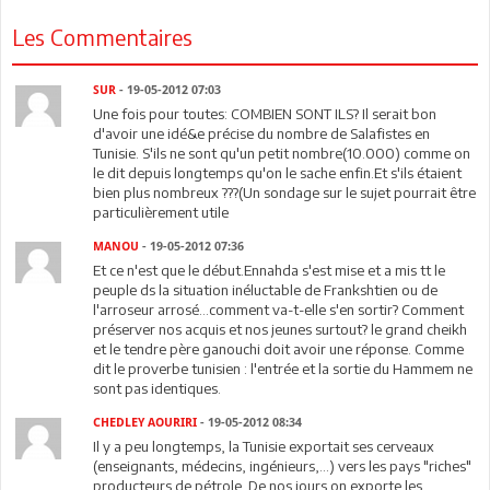
Les Commentaires
SUR
- 19-05-2012 07:03
Une fois pour toutes: COMBIEN SONT ILS? Il serait bon
d'avoir une idé&e précise du nombre de Salafistes en
Tunisie. S'ils ne sont qu'un petit nombre(10.000) comme on
le dit depuis longtemps qu'on le sache enfin.Et s'ils étaient
bien plus nombreux ???(Un sondage sur le sujet pourrait être
particulièrement utile
MANOU
- 19-05-2012 07:36
Et ce n'est que le début.Ennahda s'est mise et a mis tt le
peuple ds la situation inéluctable de Frankshtien ou de
l'arroseur arrosé...comment va-t-elle s'en sortir? Comment
préserver nos acquis et nos jeunes surtout? le grand cheikh
et le tendre père ganouchi doit avoir une réponse. Comme
dit le proverbe tunisien : l'entrée et la sortie du Hammem ne
sont pas identiques.
CHEDLEY AOURIRI
- 19-05-2012 08:34
Il y a peu longtemps, la Tunisie exportait ses cerveaux
(enseignants, médecins, ingénieurs,...) vers les pays "riches"
producteurs de pétrole. De nos jours on exporte les