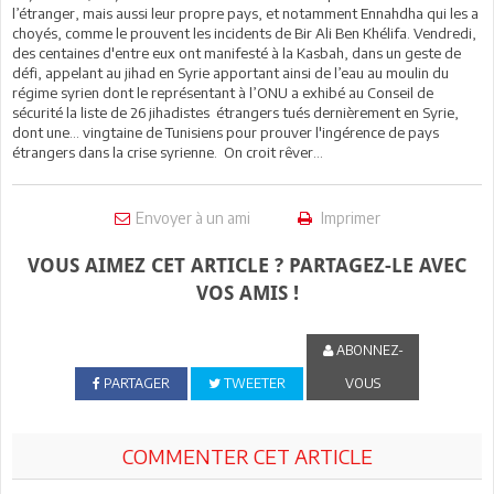
l’étranger, mais aussi leur propre pays, et notamment Ennahdha qui les a
choyés, comme le prouvent les incidents de Bir Ali Ben Khélifa. Vendredi,
des centaines d'entre eux ont manifesté à la Kasbah, dans un geste de
défi, appelant au jihad en Syrie apportant ainsi de l’eau au moulin du
régime syrien dont le représentant à l’ONU a exhibé au Conseil de
sécurité la liste de 26 jihadistes étrangers tués dernièrement en Syrie,
dont une… vingtaine de Tunisiens pour prouver l'ingérence de pays
étrangers dans la crise syrienne. On croit rêver...
Envoyer à un ami
Imprimer
VOUS AIMEZ CET ARTICLE ? PARTAGEZ-LE AVEC
VOS AMIS !
ABONNEZ-
PARTAGER
TWEETER
VOUS
COMMENTER CET ARTICLE