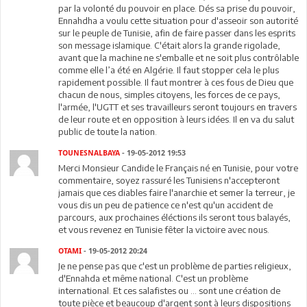
par la volonté du pouvoir en place. Dés sa prise du pouvoir,
Ennahdha a voulu cette situation pour d'asseoir son autorité
sur le peuple de Tunisie, afin de faire passer dans les esprits
son message islamique. C'était alors la grande rigolade,
avant que la machine ne s'emballe et ne soit plus contrôlable
comme elle l’a été en Algérie. Il faut stopper cela le plus
rapidement possible. Il faut montrer à ces fous de Dieu que
chacun de nous, simples citoyens, les forces de ce pays,
l'armée, l'UGTT et ses travailleurs seront toujours en travers
de leur route et en opposition à leurs idées. Il en va du salut
public de toute la nation.
TOUNESNALBAYA
- 19-05-2012 19:53
Merci Monsieur Candide le Français né en Tunisie, pour votre
commentaire, soyez rassuré les Tunisiens n'accepteront
jamais que ces diables faire l'anarchie et semer la terreur, je
vous dis un peu de patience ce n'est qu'un accident de
parcours, aux prochaines éléctions ils seront tous balayés,
et vous revenez en Tunisie fêter la victoire avec nous.
OTAMI
- 19-05-2012 20:24
Je ne pense pas que c'est un problème de parties religieux,
d'Ennahda et même national. C'est un problème
international. Et ces salafistes ou ... sont une création de
toute pièce et beaucoup d'argent sont à leurs dispositions