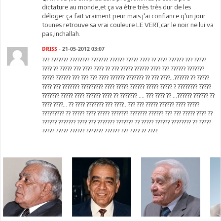
dictature au monde,et ça va ètre très très dur de les
déloger.ça fait vraiment peur mais j'ai confiance q'un jour
tounes retrouve sa vrai couleure LE VERT,car le noir ne lui va
pas,inchallah.
DRISS
- 21-05-2012 03:07
??? ??????? ???????? ??????? ?????? ????? ???? ?? ???? ?????? ??? ?????
???? ?? ????? ??? ???? ???? ?? ??? ????? ?????? ???? ??? ?????? ???????
????? ?????? ??? ??? ??? ???? ?????? ??????? ?? ??? ????...?????? ?? ?????
???? ??? ??????? ????????? ???? ????? ?????? ????? ????? ? ???????? ?????
??????? ????? ???? ?????? ???? ?? ??????? .... ??? ???? ?? ...?????? ?????? ??
???? ????... ?? ???? ??????? ??? ????...??? ??? ????? ?????? ???? ?????
????????? ?? ????? ???? ????? ??????? ??????? ?????? ??? ??? ????? ???? ??
?????? ??????? ???? ??? ??????? ??????? ?? ????? ?????? ???????? ?? ?????
????? ????? ?????? ??????? ?????? ??? ???? ?? ????