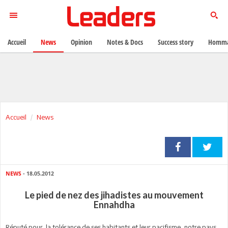
Accueil
News
Opinion
Notes & Docs
Success story
Homma
Accueil
News
NEWS
- 18.05.2012
Le pied de nez des jihadistes au mouvement
Ennahdha
Réputé pour la tolérance de ses habitants et leur pacifisme, notre pays