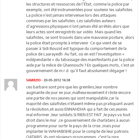
les structures et ressources de l’État, comme la police par
exemple, ont été instrumentées pour soutenir les salafistes.
La police n’est jamais intervenue lors des attaques
commises par les salafistes. Les salafistes auteurs
d’agressions physiques n’ont jamais été arrêtés alors que
leurs actes sont enregistrés sur vidéo. Mais quand les
salafistes, se sont trouvés dans une mauvaise posture, alors
la police était prompte à intervenir. Ce qui vient de se
passer à Sidi Bouzid est typique du comportement de la
police de Laarayedh. Au fait, où en est l’investigation «
indépendante » du tabassage des manifestants par la police
aide par la milice de Ghannouchi ? En quelques mots, c’est un
gouvernement de m.r.d. qu’il faut absolument dégager !
SAM8293
- 20-05-2012 16:38
ces barbare sont pire que les gremlins,leur nombre
augmante de jour en jour,malheureusement il rèste encore
une partie de nos jeunes qui sont manipulable,car la
majorité des salafistes n'étaient même pas pratiquant avant
la révolution,et aussi ENNAHDHA qui a fait de ces jeunes
mal informer ,leur soldats.SI RIEN EST FAIT ,le pays va tout
droit dans le mur ,ce gouvernement de charlatans à aucun
programme pour sortir le pays de la crise ,mais pour
implanter le WAHABISME pour le compte de leur patrons
QATARIS ,ils ont plusieurs programmes ,c'est la pire