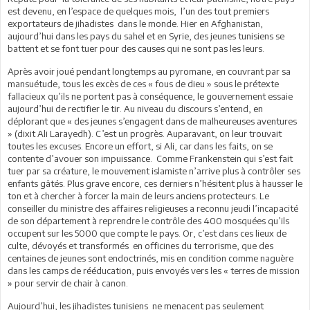
est devenu, en l’espace de quelques mois, l’un des tout premiers
exportateurs de jihadistes dans le monde. Hier en Afghanistan,
aujourd’hui dans les pays du sahel et en Syrie, des jeunes tunisiens se
battent et se font tuer pour des causes qui ne sont pas les leurs.
Après avoir joué pendant longtemps au pyromane, en couvrant par sa
mansuétude, tous les excès de ces « fous de dieu » sous le prétexte
fallacieux qu’ils ne portent pas à conséquence, le gouvernement essaie
aujourd’hui de rectifier le tir. Au niveau du discours s’entend, en
déplorant que « des jeunes s’engagent dans de malheureuses aventures
» (dixit Ali Larayedh). C’est un progrès. Auparavant, on leur trouvait
toutes les excuses. Encore un effort, si Ali, car dans les faits, on se
contente d’avouer son impuissance. Comme Frankenstein qui s’est fait
tuer par sa créature, le mouvement islamiste n’arrive plus à contrôler ses
enfants gâtés. Plus grave encore, ces derniers n’hésitent plus à hausser le
ton et à chercher à forcer la main de leurs anciens protecteurs. Le
conseiller du ministre des affaires religieuses a reconnu jeudi l’incapacité
de son département à reprendre le contrôle des 400 mosquées qu’ils
occupent sur les 5000 que compte le pays. Or, c’est dans ces lieux de
culte, dévoyés et transformés en officines du terrorisme, que des
centaines de jeunes sont endoctrinés, mis en condition comme naguère
dans les camps de rééducation, puis envoyés vers les « terres de mission
» pour servir de chair à canon.
Aujourd’hui, les jihadistes tunisiens ne menacent pas seulement