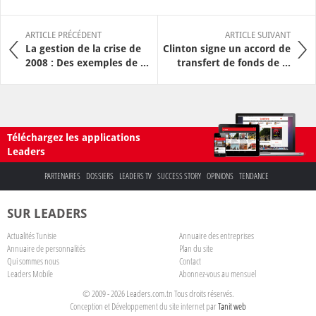
ARTICLE PRÉCÉDENT
ARTICLE SUIVANT
La gestion de la crise de
Clinton signe un accord de
2008 : Des exemples de ...
transfert de fonds de ...
Téléchargez les applications
Leaders
PARTENAIRES
DOSSIERS
LEADERS TV
SUCCESS STORY
OPINIONS
TENDANCE
SUR LEADERS
Actualités Tunisie
Annuaire des entreprises
Annuaire de personnalités
Plan du site
Qui sommes nous
Contact
Leaders Mobile
Abonnez-vous au mensuel
© 2009 - 2026 Leaders.com.tn Tous droits réservés.
Conception et Développement du site internet par
Tanit web