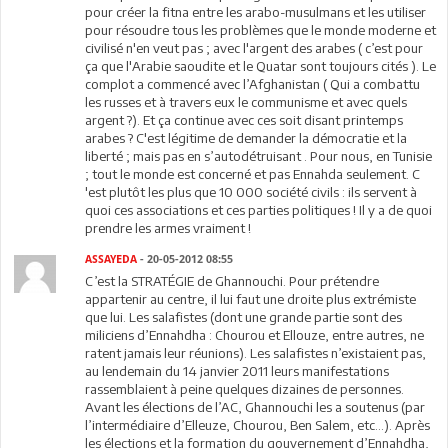
pour créer la fitna entre les arabo-musulmans et les utiliser
pour résoudre tous les problèmes que le monde moderne et
civilisé n'en veut pas ; avec l'argent des arabes ( c’est pour
ça que l'Arabie saoudite et le Quatar sont toujours cités ). Le
complot a commencé avec l’Afghanistan ( Qui a combattu
les russes et à travers eux le communisme et avec quels
argent ?). Et ça continue avec ces soit disant printemps
arabes ? C'est légitime de demander la démocratie et la
liberté ; mais pas en s’autodétruisant . Pour nous, en Tunisie
; tout le monde est concerné et pas Ennahda seulement. C
'est plutôt les plus que 10 000 société civils : ils servent à
quoi ces associations et ces parties politiques ! Il y a de quoi
prendre les armes vraiment !
ASSAYEDA
- 20-05-2012 08:55
C’est la STRATÉGIE de Ghannouchi. Pour prétendre
appartenir au centre, il lui faut une droite plus extrémiste
que lui. Les salafistes (dont une grande partie sont des
miliciens d’Ennahdha : Chourou et Ellouze, entre autres, ne
ratent jamais leur réunions). Les salafistes n’existaient pas,
au lendemain du 14 janvier 2011 leurs manifestations
rassemblaient à peine quelques dizaines de personnes.
Avant les élections de l’AC, Ghannouchi les a soutenus (par
l’intermédiaire d’Elleuze, Chourou, Ben Salem, etc…). Après
les élections et la formation du gouvernement d’Ennahdha,