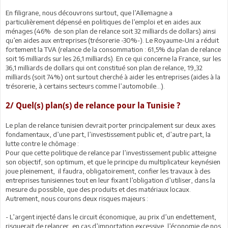
En filigrane, nous découvrons surtout, que l’Allemagne a
particulièrement dépensé en politiques de l’emploi et en aides aux
ménages (46% de son plan de relance soit 32 milliards de dollars) ainsi
qu’en aides aux entreprises (trésorerie -30%-). Le Royaume-Uni a réduit
fortement la TVA (relance de la consommation : 61,5% du plan de relance
soit 16 milliards sur les 26,1 milliards). En ce qui concerne la France, sur les
36,1 milliards de dollars qui ont constitué son plan de relance, 19,32
milliards (soit 74%) ont surtout cherché à aider les entreprises (aides à la
trésorerie, à certains secteurs comme l’automobile…).
2/ Quel(s) plan(s) de relance pour la Tunisie ?
Le plan de relance tunisien devrait porter principalement sur deux axes
fondamentaux, d’une part, l’investissement public et, d’autre part, la
lutte contre le chômage :
Pour que cette politique de relance par l’investissement public atteigne
son objectif, son optimum, et que le principe du multiplicateur keynésien
joue pleinement, il faudra, obligatoirement, confier les travaux à des
entreprises tunisiennes tout en leur fixant l’obligation d’utiliser, dans la
mesure du possible, que des produits et des matériaux locaux.
Autrement, nous courons deux risques majeurs :
- L’argent injecté dans le circuit économique, au prix d’un endettement,
risquerait de relancer, en cas d’importation excessive, l’économie de nos