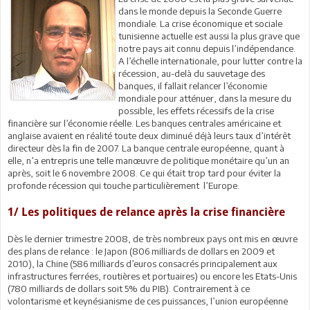
dans le monde depuis la Seconde Guerre
mondiale. La crise économique et sociale
tunisienne actuelle est aussi la plus grave que
notre pays ait connu depuis l’indépendance.
A l’échelle internationale, pour lutter contre la
récession, au-delà du sauvetage des
banques, il fallait relancer l’économie
mondiale pour atténuer, dans la mesure du
possible, les effets récessifs de la crise
financière sur l’économie réelle. Les banques centrales américaine et
anglaise avaient en réalité toute deux diminué déjà leurs taux d’intérêt
directeur dès la fin de 2007. La banque centrale européenne, quant à
elle, n’a entrepris une telle manœuvre de politique monétaire qu’un an
après, soit le 6 novembre 2008. Ce qui était trop tard pour éviter la
profonde récession qui touche particulièrement l’Europe.
1/ Les politiques de relance après la crise financière
Dès le dernier trimestre 2008, de très nombreux pays ont mis en œuvre
des plans de relance : le Japon (806 milliards de dollars en 2009 et
2010), la Chine (586 milliards d’euros consacrés principalement aux
infrastructures ferrées, routières et portuaires) ou encore les Etats-Unis
(780 milliards de dollars soit 5% du PIB). Contrairement à ce
volontarisme et keynésianisme de ces puissances, l’union européenne