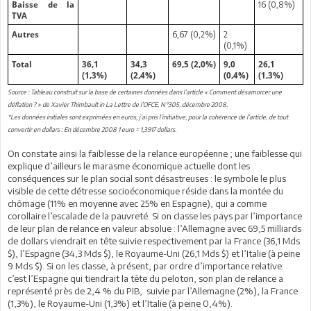
16 (0,8%)
Baisse de la
TVA
6,67 (0,2%)
2
Autres
(0,1%)
Total
36,1
34,3
69,5 (2,0%)
9,0
26,1
(1,3%)
(2,4%)
(0,4%)
(1,3%)
Source : Tableau construit sur la base de certaines données dans l’article « Comment désamorcer une
déflation ? » de Xavier Thimbault in La Lettre de l’OFCE, N°305, décembre 2008.
*Les données initiales sont exprimées en euros, j’ai pris l’initiative, pour la cohérence de l’article, de tout
convertir en dollars : En décembre 2008 1 euro = 1,3917 dollars.
On constate ainsi la faiblesse de la relance européenne ; une faiblesse qui
explique d’ailleurs le marasme économique actuelle dont les
conséquences sur le plan social sont désastreuses : le symbole le plus
visible de cette détresse socioéconomique réside dans la montée du
chômage (11% en moyenne avec 25% en Espagne), qui a comme
corollaire l’escalade de la pauvreté. Si on classe les pays par l’importance
de leur plan de relance en valeur absolue : l’Allemagne avec 69,5 milliards
de dollars viendrait en tête suivie respectivement par la France (36,1 Mds
$), l’Espagne (34,3 Mds $), le Royaume-Uni (26,1 Mds $) et l’Italie (à peine
9 Mds $). Si on les classe, à présent, par ordre d’importance relative:
c’est l’Espagne qui tiendrait la tête du peloton, son plan de relance a
représenté près de 2,4 % du PIB, suivie par l’Allemagne (2%), la France
(1,3%), le Royaume-Uni (1,3%) et l’Italie (à peine 0,4%).