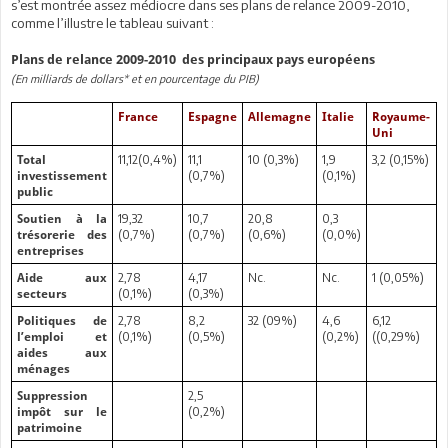
s’est montrée assez médiocre dans ses plans de relance 2009-2010,
comme l’illustre le tableau suivant :
Plans de relance 2009-2010 des principaux pays européens
(En milliards de dollars* et en pourcentage du PIB)
France
Espagne
Allemagne
Italie
Royaume-
Uni
11,12(0,4%)
11,1
10 (0,3%)
1,9
3,2 (0,15%)
Total
(0,7%)
(0,1%)
investissement
public
19,32
10,7
20,8
0,3
Soutien à la
(0,7%)
(0,7%)
(0,6%)
(0,0%)
trésorerie des
entreprises
2,78
4,17
Nc.
Nc.
1 (0,05%)
Aide aux
(0,1%)
(0,3%)
secteurs
2,78
8,2
32 (09%)
4,6
6,12
Politiques de
(0,1%)
(0,5%)
(0,2%)
((0,29%)
l’emploi et
aides aux
ménages
2,5
Suppression
(0,2%)
impôt sur le
patrimoine