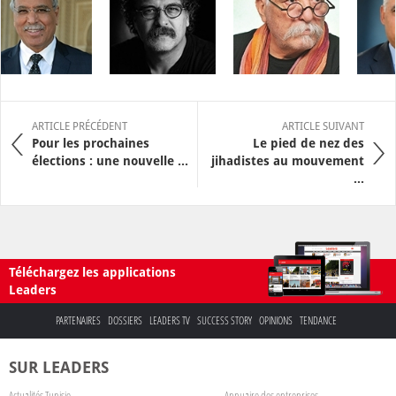
ARTICLE PRÉCÉDENT
ARTICLE SUIVANT
Pour les prochaines
Le pied de nez des
élections : une nouvelle ...
jihadistes au mouvement
...
Téléchargez les applications
Leaders
PARTENAIRES
DOSSIERS
LEADERS TV
SUCCESS STORY
OPINIONS
TENDANCE
SUR LEADERS
Actualités Tunisie
Annuaire des entreprises