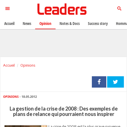
Accueil
News
Opinion
Notes & Docs
Success story
Homma
Accueil
Opinions
OPINIONS
- 18.05.2012
La gestion de la crise de 2008 : Des exemples de
plans de relance qui pourraient nous inspirer
La crise de 2008 est la plus grave survenue