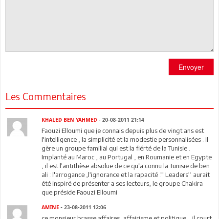
Envoyer
Les Commentaires
KHALED BEN YAHMED
- 20-08-2011 21:14
Faouzi Elloumi que je connais depuis plus de vingt ans est
l'intelligence , la simplicité et la modestie personnalisées . Il
gère un groupe familial qui est la fiérté de la Tunisie .
Implanté au Maroc , au Portugal , en Roumanie et en Egypte
, il est l'antithèse absolue de ce qu'a connu la Tunisie de ben
ali : l'arrogance ,l'ignorance et la rapacité .'' Leaders'' aurait
été inspiré de présenter a ses lecteurs, le groupe Chakira
que préside Faouzi Elloumi
AMINE
- 23-08-2011 12:06
ce monsieur brasse affaires, affairisme et politique... il court