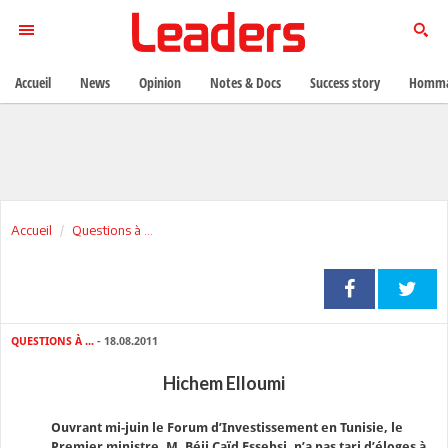
Accueil
News
Opinion
Notes & Docs
Success story
Homma
Accueil
Questions à ...
QUESTIONS À ...
- 18.08.2011
Hichem Elloumi
Ouvrant mi-juin le Forum d’Investissement en Tunisie, le
Premier ministre, M. Béji Caïd Essebsi, n’a pas tari d’éloges à