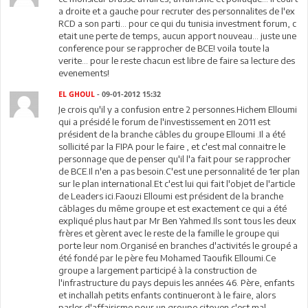
a droite et a gauche pour recruter des personnalites de l'ex
RCD a son parti... pour ce qui du tunisia investment forum, c
etait une perte de temps, aucun apport nouveau... juste une
conference pour se rapprocher de BCE! voila toute la
verite... pour le reste chacun est libre de faire sa lecture des
evenements!
EL GHOUL
- 09-01-2012 15:32
Je crois qu'il y a confusion entre 2 personnes.Hichem Elloumi
qui a présidé le forum de l'investissement en 2011 est
président de la branche câbles du groupe Elloumi .Il a été
sollicité par la FIPA pour le faire , et c'est mal connaitre le
personnage que de penser qu'il l'a fait pour se rapprocher
de BCE.Il n'en a pas besoin.C'est une personnalité de 1er plan
sur le plan international.Et c'est lui qui fait l'objet de l'article
de Leaders ici.Faouzi Elloumi est président de la branche
câblages du même groupe et est exactement ce qui a été
expliqué plus haut par Mr Ben Yahmed.Ils sont tous les deux
frères et gèrent avec le reste de la famille le groupe qui
porte leur nom.Organisé en branches d'activités le groupé a
été fondé par le père feu Mohamed Taoufik Elloumi.Ce
groupe a largement participé à la construction de
l'infrastructure du pays depuis les années 46. Père, enfants
et inchallah petits enfants continueront à le faire, alors
parler d'affairisme pour un groupe citoyen c'est mal