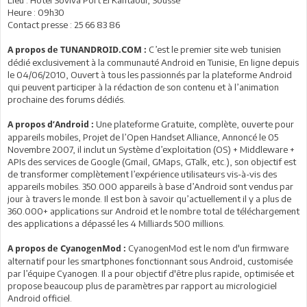
Lieu : Hôtel Soviva Port El Kantaoui, Sousse
Heure : 09h30
Contact presse : 25 66 83 86
C’est le premier site web tunisien
A propos de TUNANDROID.COM :
dédié exclusivement à la communauté Android en Tunisie, En ligne depuis
le 04/06/2010, Ouvert à tous les passionnés par la plateforme Android
qui peuvent participer à la rédaction de son contenu et à l’animation
prochaine des forums dédiés.
Une plateforme Gratuite, complète, ouverte pour
A propos d’Android :
appareils mobiles, Projet de l’Open Handset Alliance, Annoncé le 05
Novembre 2007, il inclut un Système d’exploitation (OS) + Middleware +
APIs des services de Google (Gmail, GMaps, GTalk, etc.), son objectif est
de transformer complètement l’expérience utilisateurs vis-à-vis des
appareils mobiles. 350.000 appareils à base d’Android sont vendus par
jour à travers le monde. Il est bon à savoir qu’actuellement il y a plus de
360.000+ applications sur Android et le nombre total de téléchargement
des applications a dépassé les 4 Milliards 500 millions.
CyanogenMod est le nom d'un firmware
A propos de CyanogenMod :
alternatif pour les smartphones fonctionnant sous Android, customisée
par l’équipe Cyanogen. Il a pour objectif d'être plus rapide, optimisée et
propose beaucoup plus de paramètres par rapport au micrologiciel
Android officiel.