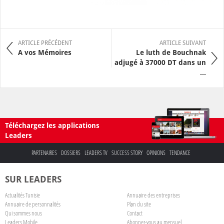
ARTICLE PRÉCÉDENT
ARTICLE SUIVANT
A vos Mémoires
Le luth de Bouchnak
adjugé à 37000 DT dans un
...
Téléchargez les applications
Leaders
PARTENAIRES
DOSSIERS
LEADERS TV
SUCCESS STORY
OPINIONS
TENDANCE
SUR LEADERS
Actualités Tunisie
Annuaire des entreprises
Annuaire de personnalités
Plan du site
Qui sommes nous
Contact
Leaders Mobile
Abonnez-vous au mensuel