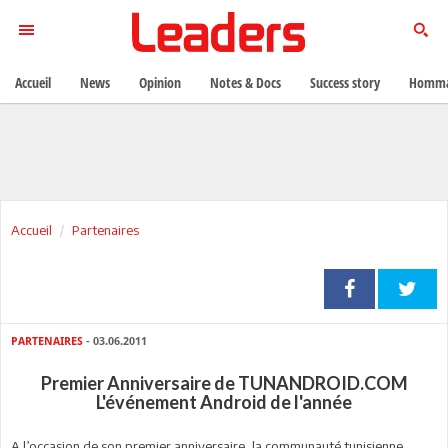
Accueil
News
Opinion
Notes & Docs
Success story
Homma
Accueil
Partenaires
PARTENAIRES
- 03.06.2011
Premier Anniversaire de TUNANDROID.COM
L'événement Android de l'année
A l’occasion de son premier anniversaire, la communauté tunisienne