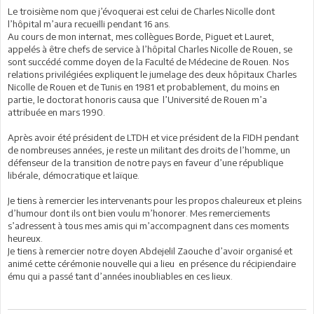
Le troisième nom que j’évoquerai est celui de Charles Nicolle dont
l’hôpital m’aura recueilli pendant 16 ans.
Au cours de mon internat, mes collègues Borde, Piguet et Lauret,
appelés à être chefs de service à l’hôpital Charles Nicolle de Rouen, se
sont succédé comme doyen de la Faculté de Médecine de Rouen. Nos
relations privilégiées expliquent le jumelage des deux hôpitaux Charles
Nicolle de Rouen et de Tunis en 1981 et probablement, du moins en
partie, le doctorat honoris causa que l’Université de Rouen m’a
attribuée en mars 1990.
Après avoir été président de LTDH et vice président de la FIDH pendant
de nombreuses années, je reste un militant des droits de l’homme, un
défenseur de la transition de notre pays en faveur d’une république
libérale, démocratique et laïque.
Je tiens à remercier les intervenants pour les propos chaleureux et pleins
d’humour dont ils ont bien voulu m’honorer. Mes remerciements
s’adressent à tous mes amis qui m’accompagnent dans ces moments
heureux.
Je tiens à remercier notre doyen Abdejelil Zaouche d’avoir organisé et
animé cette cérémonie nouvelle qui a lieu en présence du récipiendaire
ému qui a passé tant d’années inoubliables en ces lieux.