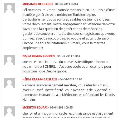
MOHAMED BERGAOUI
- 04-04-2011 06:44
Félicitations Pr. Zmerli, vous le méritez bien. La Tunisie d'une
manière générale et la médecine Tunisienne plus
particulièrement vous sont redevables de bien de choses.
Votre dévouement, votre engagement et l'étendue de votre
savoir ont fait que bien de générations de médecins
gardent de souvenirs intacts des cours magistraux que vous
donniez avec beaucoup de pédagogie et autant de savoir.
Encore une fois félicitations Pr. Zmerli, vous le méritez
amplement !!!
NAJLA BESBES BOUDEN
- 04-04-2011 12:43
une excellente initiative du conseil scientifique d'honorer
notre maitre S ZMERLI, c'est une école et un exemple pour
nous tous, que Dieu le garde...
HÉDIA KARRAY-GRISLAIN
- 04-04-2011 13:03
Reconnaissance largement méritée, vous êtes Pr Zmerli,
avec Pr Essafi, notre fierté. Vous avez tous deux donné la
dimension Humaniste à la Médecine, en défendant les Droits
Humains
MOKHTAR ZOUARI
- 05-04-2011 09:55
cher pr et ami pour moi cette reconnaissance est largement