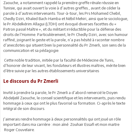
Zaouche, a notamment rappelé la première greffe rénale réussie en
Tunisie, qui avait ouvert la voie à d’autres greffes., avant de céder la
parole à d’autres intervenants. Tour-à-tour, les Prs Mohamed Chebil,
Chedly Dziri, Khaled Bach-Hamba et Nébil Mehiri, ainsi que le sociologue,
le Pr Abdelkérim Allagui (LTDH) ont évoqué diverses facettes du «
Patron passé Maître », et du militant irréductible pour la défense des
droits de l’Homme. Particulièrement, le Pr Chedly Dziri, avec son humour
raffiné, joignant le geste et la parole, n’a pas hésité à raconter nombre
d’anecdotes qui situent bien la personnalité du Pr Zmerli, son sens de la
communication et sa pédagogie.
Cette noble tradition, initiée par la faculté de Médecine de Tunis,
d’honorer de leur vivant, les fondateurs et illustres maîtres, mérite bien
d’être suivie par les autres établissements universitaires
Le discours du Pr Zmerli
Invité à prendre la parole, le Pr Zmerli a d’abord remercié le Doyen
Abdeljelil Zaouche, le conseil scientifique et les intervenants, puis rendu
hommage à ceux qui ont le plus favorisé sa formation. Ci-après le texte
intégral de son discours.
J’aimerais rendre hommage à deux personnalités qui ont joué un rôle
important dans ma carrière : mon aîné Zouhair Essafi et mon maitre
Roger Couvelaire.