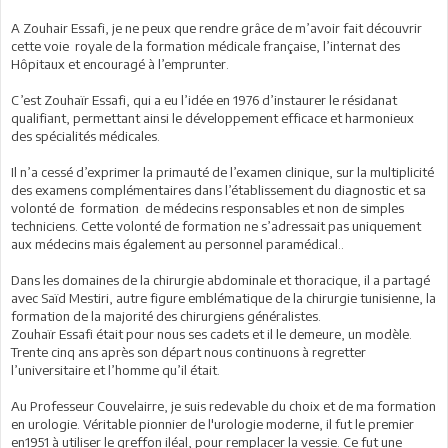
A Zouhair Essafi, je ne peux que rendre grâce de m’avoir fait découvrir
cette voie royale de la formation médicale française, l’internat des
Hôpitaux et encouragé à l’emprunter.
C’est Zouhaïr Essafi, qui a eu l’idée en 1976 d’instaurer le résidanat
qualifiant, permettant ainsi le développement efficace et harmonieux
des spécialités médicales.
Il n’a cessé d’exprimer la primauté de l’examen clinique, sur la multiplicité
des examens complémentaires dans l’établissement du diagnostic et sa
volonté de formation de médecins responsables et non de simples
techniciens. Cette volonté de formation ne s’adressait pas uniquement
aux médecins mais également au personnel paramédical..
Dans les domaines de la chirurgie abdominale et thoracique, il a partagé
avec Saïd Mestiri, autre figure emblématique de la chirurgie tunisienne, la
formation de la majorité des chirurgiens généralistes.
Zouhaïr Essafi était pour nous ses cadets et il le demeure, un modèle.
Trente cinq ans après son départ nous continuons à regretter
l’universitaire et l’homme qu’il était.
Au Professeur Couvelairre, je suis redevable du choix et de ma formation
en urologie. Véritable pionnier de l'urologie moderne, il fut le premier
en1951 à utiliser le greffon iléal, pour remplacer la vessie. Ce fut une