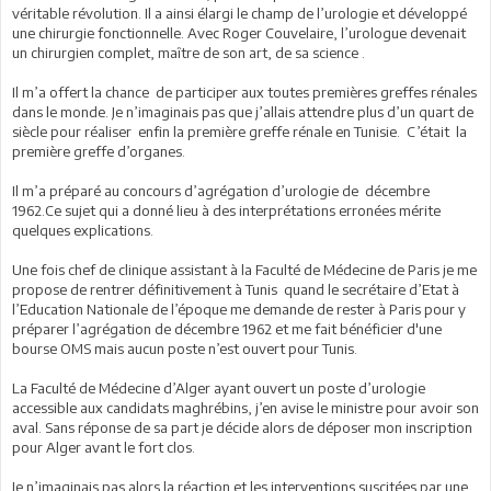
véritable révolution. Il a ainsi élargi le champ de l’urologie et développé
une chirurgie fonctionnelle. Avec Roger Couvelaire, l’urologue devenait
un chirurgien complet, maître de son art, de sa science .
Il m’a offert la chance de participer aux toutes premières greffes rénales
dans le monde. Je n’imaginais pas que j’allais attendre plus d’un quart de
siècle pour réaliser enfin la première greffe rénale en Tunisie. C’était la
première greffe d’organes.
Il m’a préparé au concours d’agrégation d’urologie de décembre
1962.Ce sujet qui a donné lieu à des interprétations erronées mérite
quelques explications.
Une fois chef de clinique assistant à la Faculté de Médecine de Paris je me
propose de rentrer définitivement à Tunis quand le secrétaire d’Etat à
l’Education Nationale de l’époque me demande de rester à Paris pour y
préparer l’agrégation de décembre 1962 et me fait bénéficier d'une
bourse OMS mais aucun poste n’est ouvert pour Tunis.
La Faculté de Médecine d’Alger ayant ouvert un poste d’urologie
accessible aux candidats maghrébins, j’en avise le ministre pour avoir son
aval. Sans réponse de sa part je décide alors de déposer mon inscription
pour Alger avant le fort clos.
Je n’imaginais pas alors la réaction et les interventions suscitées par une