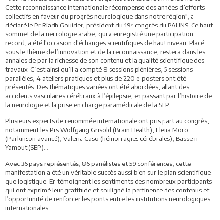
Cette reconnaissance internationale récompense des années d’efforts
collectifs en faveur du progrès neurologique dans notre région", a
déclaré le Pr Riadh Gouider, président du 19ᵉ congrès du PAUNS. Ce haut
sommet de la neurologie arabe, qui a enregistré une participation
record, a été l'occasion d'échanges scientifiques de haut niveau. Placé
sous le thème de l’innovation et de la reconnaissance, restera dans les
annales de par la richesse de son contenu et la qualité scientifique des
travaux. C’est ainsi qu’il a compté 8 sessions plénières, 5 sessions
parallèles, 4 ateliers pratiques et plus de 220 e-posters ont été
présentés. Des thématiques variées ont été abordées, allant des
accidents vasculaires cérébraux à l’épilepsie, en passant par l’histoire de
la neurologie et la prise en charge paramédicale de la SEP.
Plusieurs experts de renommée internationale ont pris part au congrès,
notamment les Prs Wolfgang Grisold (Brain Health), Elena Moro
(Parkinson avancé), Valeria Caso (hémorragies cérébrales), Bassem
Yamout (SEP)…
Avec 36 pays représentés, 86 panélistes et 59 conférences, cette
manifestation a été un véritable succès aussi bien sur le plan scientifique
que logistique. En témoignent les sentiments des nombreux participants
qui ont exprimé leur gratitude et souligné la pertinence des contenus et
l’opportunité de renforcer les ponts entre les institutions neurologiques
internationales.