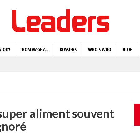
STORY
HOMMAGE À..
DOSSIERS
WHO'S WHO
BLOG
 super aliment souvent
gnoré