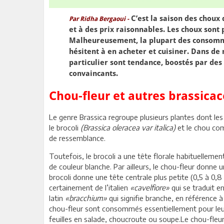
C’est la saison des choux 
Par Ridha Bergaoui -
et à des prix raisonnables. Les choux sont 
Malheureusement, la plupart des consomm
hésitent à en acheter et cuisiner. Dans de
particulier sont tendance, boostés par des
convaincants.
Chou-fleur et autres brassica
Le genre Brassica regroupe plusieurs plantes dont les 
le brocoli
(Brassica oleracea var italica)
et le chou co
de ressemblance.
Toutefois, le brocoli a une tête florale habituelleme
de couleur blanche. Par ailleurs, le chou-fleur donne un
brocoli donne une tête centrale plus petite (0,5 à 0,8
certainement de l’italien
«cavelfiore»
qui se traduit en
latin
«bracchium»
qui signifie branche, en référence à
chou-fleur sont consommés essentiellement pour leur
feuilles en salade, choucroute ou soupe.Le chou-fleur en arabe بيط أو البروكلو أو البروكلي الأبيض