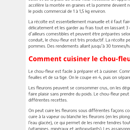
accélère la montée en graines et la pomme devient no
le poids commercial de 1 à 1,5 kg environ.
La récolte est essentiellement manuelle et il faut fai
délicatement et les garder au frais tout en laissant 3
d’ailleurs comestibles et peuvent être préparées selo
conduit, le chou-fleur est très productif. La récolte p
pommes. Des rendements allant jusqu’à 30 tonnes/ha 
Comment cuisiner le chou-fle
Le chou-fleur est facile à préparer et à cuisiner. Co
feuilles et de sa tige. On le coupe en 4, puis on sépar
Les fleurons peuvent se consommer crus, on les dégus
faire plaisir sans prendre du poids. Le chou-fleur pe
différentes recettes.
On peut cuire les fleurons sous différentes façons 
cuire à la vapeur ou blanchir les fleurons (en les plon
l’eau glacée), ce qui permet de les rendre tendres tou
(vitamines, minéraux et antioxydants). Les assaisonn