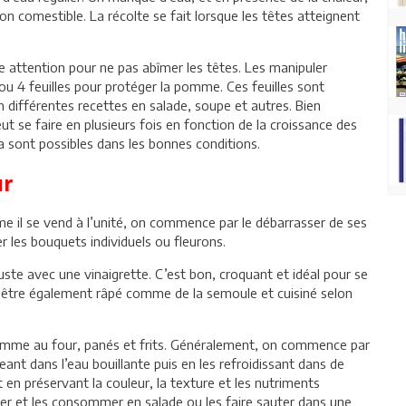
n comestible. La récolte se fait lorsque les têtes atteignent
re attention pour ne pas abîmer les têtes. Les manipuler
 ou 4 feuilles pour protéger la pomme. Ces feuilles sont
n différentes recettes en salade, soupe et autres. Bien
eut se faire en plusieurs fois en fonction de la croissance des
sont possibles dans les bonnes conditions.
ur
mme il se vend à l’unité, on commence par le débarrasser de ses
er les bouquets individuels ou fleurons.
te avec une vinaigrette. C’est bon, croquant et idéal pour se
ut être également râpé comme de la semoule et cuisiné selon
comme au four, panés et frits. Généralement, on commence par
geant dans l’eau bouillante puis en les refroidissant dans de
t en préservant la couleur, la texture et les nutriments
er et les consommer en salade ou les faire sauter dans une