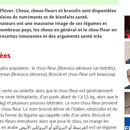
d’hiver. Choux, choux-fleurs et brocolis sont disponibles
pleins de nutriments et de bienfaits santé.
ateurs ont une mauvaise image de ces légumes et
 nombreux pays, les choux en général et le chou-fleur en
 recettes innovantes et des arguments santé très
cées
plus populaires : le chou-fleur
(Brassica oleracea var botritis)
,
mmun (Brassica oleracea). Brocoli et chou-fleur ont beaucoup
nt verte ou violette alors que le chou-fleur est généralement
e seule tête/plante, d’un poids allant de 1 à 1,5 kg, alors que le
 kg) et plusieurs pousses latérales. Le nom chou-fleur provient
 chou-fleur. Le nom brocoli dérive de l’italien
«broccolo»
et du
 la forme du légume qui rappelle celle d’un arbre. Brocoli et
s fleurs immatures alors que pour le chou, on mange les
القرن est un légume