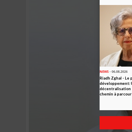
NEWS
- 06.08.2026
Riadh Zghal - Le 
développement: U
décentralisation 
chemin à parcour