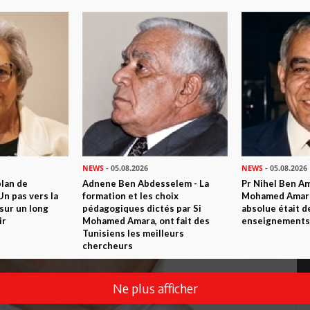
NEWS
- 05.08.2026
NEWS
- 05.08.2026
plan de
Adnene Ben Abdesselem - La
Pr Nihel Ben Am
n pas vers la
formation et les choix
Mohamed Amara:
sur un long
pédagogiques dictés par Si
absolue était d
ir
Mohamed Amara, ont fait des
enseignements 
Tunisiens les meilleurs
chercheurs
Ne plus afficher