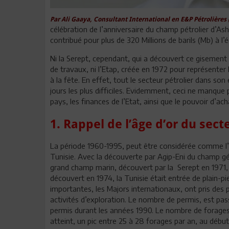
Par Ali Gaaya, Consultant International en E&P Pétrolières 
célébration de l’anniversaire du champ pétrolier d’Asht
contribué pour plus de 320 Millions de barils (Mb) à
Ni la Serept, cependant, qui a découvert ce gisement
de travaux, ni l’Etap, créée en 1972 pour représenter l
à la fête. En effet, tout le secteur pétrolier dans so
jours les plus difficiles. Evidemment, ceci ne manqu
pays, les finances de l’Etat, ainsi que le pouvoir d’a
1. Rappel de l’âge d’or du sect
La période 1960-1995, peut être considérée comme l’âg
Tunisie. Avec la découverte par Agip-Eni du champ géa
grand champ marin, découvert par la
Serept en 1971,
découvert en 1974, la Tunisie était entrée de plain-pi
importantes, les Majors internationaux, ont pris des 
activités d’exploration. Le nombre de permis, est p
permis durant les années 1990. Le nombre de forages 
atteint, un pic entre 25 à 28 forages par an, au débu