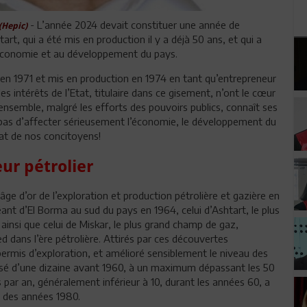
- L’année 2024 devait constituer une année de
(Hepic)
art, qui a été mis en production il y a déjà 50 ans, et qui a
 l’économie et au développement du pays.
 en 1971 et mis en production en 1974 en tant qu’entrepreneur
es intérêts de l’Etat, titulaire dans ce gisement, n’ont le cœur
n ensemble, malgré les efforts des pouvoirs publics, connaît ses
e pas d’affecter sérieusement l’économie, le développement du
chat de nos concitoyens!
eur pétrolier
e d’or de l’exploration et production pétrolière et gazière en
nt d’El Borma au sud du pays en 1964, celui d’Ashtart, le plus
 ainsi que celui de Miskar, le plus grand champ de gaz,
ed dans l’ère pétrolière. Attirés par ces découvertes
permis d’exploration, et amélioré sensiblement le niveau des
assé d’une dizaine avant 1960, à un maximum dépassant les 50
par an, généralement inférieur à 10, durant les années 60, a
t des années 1980.