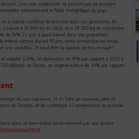
seulement. Ceci, non seulement, ne permet pas de produire
romettre sérieusement le futur énergétique du pays.
t de la baisse continue de pression dans ces gisements. En
, a baissé à 33 900 b/j en 2023, et à 29 200 b/j en septembre
ble de 14%. Le gaz a aussi baissé dans une proportion
 le même rythme durant 10 ans, notre production ne serait
ire une «miette», et peut être la «panne sèche» en vue!?
e et réduite à 41%, en diminution de 15% par rapport à 2023 à
8.725 Milliards de Dinars, en augmentation de 29% par rapport
tent
 l’énergie de son marasme, et en faire un nouveau pilier de
nce de l’emploi, et de contribuer à l’amélioration du pouvoir
tions dont un livre réalisé bénévolement par une dizaine
Retrospective.html
)