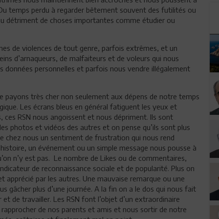
. Du temps perdu à regarder bêtement souvent des futilités ou
 au détriment de choses importantes comme étudier ou
es de violences de tout genre, parfois extrêmes, et un
eins d’arnaqueurs, de malfaiteurs et de voleurs qui nous
s données personnelles et parfois nous vendre illégalement
s le payons très cher non seulement aux dépens de notre temps
que. Les écrans bleus en général fatiguent les yeux et
s, ces RSN nous angoissent et nous dépriment. Ils sont
s photos et vidéos des autres et on pense qu’ils sont plus
e chez nous un sentiment de frustration qui nous rend
e histoire, un événement ou un simple message nous pousse à
u’on n’y est pas. Le nombre de Likes ou de commentaires,
indicateur de reconnaissance sociale et de popularité. Plus on
é et apprécié par les autres. Une mauvaise remarque ou une
gâcher plus d’une journée. A la fin on a le dos qui nous fait
et de travailler. Les RSN font l’objet d’un extraordinaire
s rapprocher de nos parents et amis et nous sortir de notre