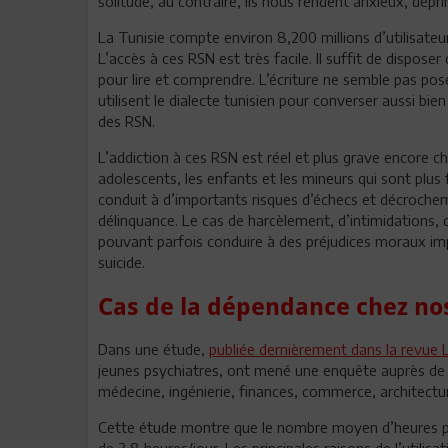
solitude, au contraire, ils nous rendent anxieux, dépri
La Tunisie compte environ 8,200 millions d’utilisateu
L’accès à ces RSN est très facile. Il suffit de dispo
pour lire et comprendre. L’écriture ne semble pas po
utilisent le dialecte tunisien pour converser aussi bi
des RSN.
L’addiction à ces RSN est réel et plus grave encore 
adolescents, les enfants et les mineurs qui sont plus 
conduit à d’importants risques d’échecs et décrocheme
délinquance. Le cas de harcèlement, d’intimidations, 
pouvant parfois conduire à des préjudices moraux i
suicide.
Cas de la dépendance chez no
Dans une étude,
publiée dernièrement dans la revue 
jeunes psychiatres, ont mené une enquête auprès de 1
médecine, ingénierie, finances, commerce, architect
Cette étude montre que le nombre moyen d’heures par
de 3,8 heures/jour. Les principales raisons de l’utili