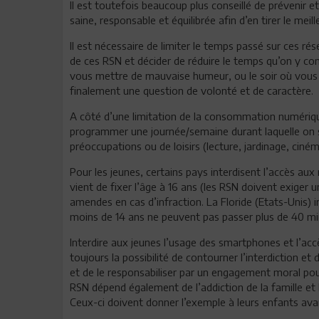
Il est toutefois beaucoup plus conseillé de prévenir e
saine, responsable et équilibrée afin d’en tirer le mei
Il est nécessaire de limiter le temps passé sur ces ré
de ces RSN et décider de réduire le temps qu’on y cons
vous mettre de mauvaise humeur, ou le soir où vous 
finalement une question de volonté et de caractère.
A côté d’une limitation de la consommation numérique
programmer une journée/semaine durant laquelle on s’
préoccupations ou de loisirs (lecture, jardinage, ciné
Pour les jeunes, certains pays interdisent l’accès a
vient de fixer l’âge à 16 ans (les RSN doivent exiger 
amendes en cas d’infraction. La Floride (Etats-Unis) i
moins de 14 ans ne peuvent pas passer plus de 40 min
Interdire aux jeunes l’usage des smartphones et l’acc
toujours la possibilité de contourner l’interdiction et
et de le responsabiliser par un engagement moral pou
RSN dépend également de l’addiction de la famille et 
Ceux-ci doivent donner l’exemple à leurs enfants avan