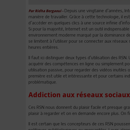
Depuis une vingtaine d’années, In
Par Ridha Bergaoui -
manière de travailler. Grâce à cette technologie, il 
d’accéder en quelques clics à une source infinie d’in
Si pour la majorité, Internet est un outil indispensab
environnement moderne marqué par la dominance de 
se limitent à l’utiliser pour se connecter aux réseau
heures entières.
Il faut ici distinguer deux types d’utilisation des RSN.
acquérir des compétences en ligne ou simplement pou
utilisation passive, pour regarder des vidéos inutiles
première est utile et intéressante et pour certains 
problématique.
Addiction aux réseaux sociaux
Ces RSN nous donnent du plaisir facile et presque gr
plaisir à regarder et on en demande encore plus. On fi
Il est certain que les concepteurs de ces RSN poussent
politiques qu'idéologiques ou mercantiles. Leurs alg