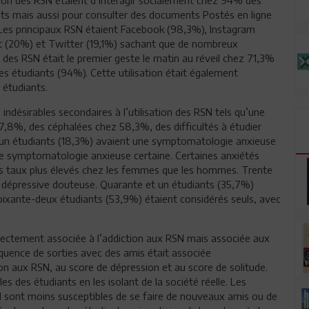
nts mais aussi pour consulter des documents Postés en ligne
Les principaux RSN étaient Facebook (98,3%), Instagram
 (20%) et Twitter (19,1%) sachant que de nombreux
n des RSN était le premier geste le matin au réveil chez 71,3%
es étudiants (94%). Cette utilisation était également
 étudiants.
indésirables secondaires à l’utilisation des RSN tels qu’une
,8%, des céphalées chez 58,3%, des difficultés à étudier
t un étudiants (18,3%) avaient une symptomatologie anxieuse
e symptomatologie anxieuse certaine. Certaines anxiétés
es taux plus élevés chez les femmes que les hommes. Trente
dépressive douteuse. Quarante et un étudiants (35,7%)
ixante-deux étudiants (53,9%) étaient considérés seuls, avec
 directement associée à l’addiction aux RSN mais associée aux
équence de sorties avec des amis était associée
on aux RSN, au score de dépression et au score de solitude.
es des étudiants en les isolant de la société réelle. Les
 sont moins susceptibles de se faire de nouveaux amis ou de