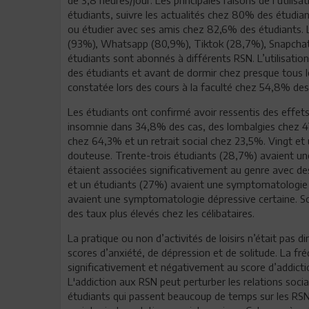
étudiants, suivre les actualités chez 80% des étudia
ou étudier avec ses amis chez 82,6% des étudiants. 
(93%), Whatsapp (80,9%), Tiktok (28,7%), Snapchat
étudiants sont abonnés à différents RSN. L’utilisatio
des étudiants et avant de dormir chez presque tous l
constatée lors des cours à la faculté chez 54,8% des
Les étudiants ont confirmé avoir ressentis des effets 
insomnie dans 34,8% des cas, des lombalgies chez 47
chez 64,3% et un retrait social chez 23,5%. Vingt e
douteuse. Trente-trois étudiants (28,7%) avaient un
étaient associées significativement au genre avec d
et un étudiants (27%) avaient une symptomatologie 
avaient une symptomatologie dépressive certaine. So
des taux plus élevés chez les célibataires.
La pratique ou non d’activités de loisirs n’était pas
scores d’anxiété, de dépression et de solitude. La fr
significativement et négativement au score d’addicti
L'addiction aux RSN peut perturber les relations social
étudiants qui passent beaucoup de temps sur les RSN