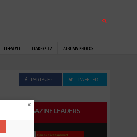
LIFESTYLE
LEADERS TV
ALBUMS PHOTOS
PARTAGER
TWEETER
MAGAZINE LEADERS