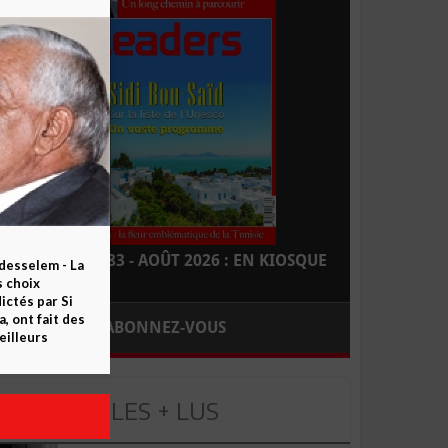
LEADERS N° 183 - AOÛT 2026 : EN KIOSQUE
esselem - La
s choix
ctés par Si
 ont fait des
ABONNEZ-VOUS
eilleurs
LES + LUS