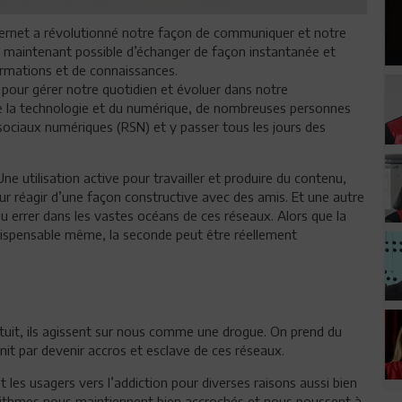
ternet a révolutionné notre façon de communiquer et notre
est maintenant possible d’échanger de façon instantanée et
formations et de connaissances.
le pour gérer notre quotidien et évoluer dans notre
la technologie et du numérique, de nombreuses personnes
x sociaux numériques (RSN) et y passer tous les jours des
 Une utilisation active pour travailler et produire du contenu,
r réagir d’une façon constructive avec des amis. Et une autre
 ou errer dans les vastes océans de ces réseaux. Alors que la
indispensable même, la seconde peut être réellement
atuit, ils agissent sur nous comme une drogue. On prend du
nit par devenir accros et esclave de ces réseaux.
 les usagers vers l’addiction pour diverses raisons aussi bien
orithmes nous maintiennent bien accrochés et nous poussent à