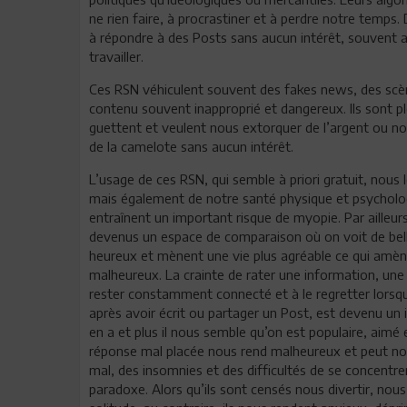
ne rien faire, à procrastiner et à perdre notre temps
à répondre à des Posts sans aucun intérêt, souvent
travailler.
Ces RSN véhiculent souvent des fakes news, des scèn
contenu souvent inapproprié et dangereux. Ils sont pl
guettent et veulent nous extorquer de l’argent ou no
de la camelote sans aucun intérêt.
L’usage de ces RSN, qui semble à priori gratuit, nou
mais également de notre santé physique et psychologi
entraînent un important risque de myopie. Par ailleur
devenus un espace de comparaison où on voit de belle
heureux et mènent une vie plus agréable ce qui amèn
malheureux. La crainte de rater une information, un
rester constamment connecté et à le regretter lorsq
après avoir écrit ou partager un Post, est devenu un 
en a et plus il nous semble qu’on est populaire, aim
réponse mal placée nous rend malheureux et peut nous 
mal, des insomnies et des difficultés de se concentrer 
paradoxe. Alors qu’ils sont censés nous divertir, nou