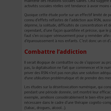
maintenir des relations sociales saines. Cela suggère
activités sociales réelles ont tendance à avoir moins
Quoique cette étude porte sur un effectif limité de pe
connu d’effets néfastes de l’addiction aux RSN, aussi
déprime, la solitude, difficultés de concentration et 
cependant, d’une façon quantifiée et précise, que le
faut s’en occuper sérieusement pour y remédier afin d
d’épanouissement à nos enfants. C’est donc un cri d’al
Combattre l’addiction
Il serait illogique de combattre ou de s’opposer au p
pas, la digitalisation ne fait que commencer et le num
priver des RSN n’est pas non plus une solution adéquat
d'une utilisation problématique et de prendre des m
Les études sur la désintoxication numérique, qui cons
pendant une période donnée, ont montré leur efficac
exemple, améliore considérablement le bien-être per
nécessaire dans le cadre d’une thérapie cognito-co
(tabac, drogues, alcool…).