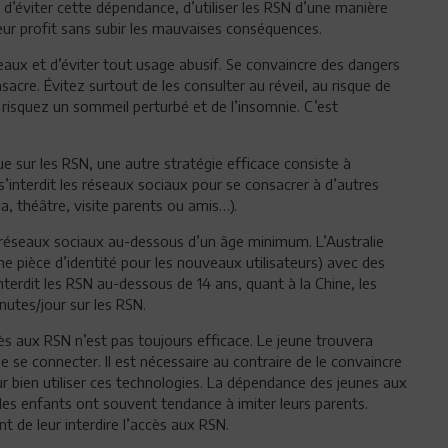
t d’éviter cette dépendance, d’utiliser les RSN d’une manière
lleur profit sans subir les mauvaises conséquences.
seaux et d’éviter tout usage abusif. Se convaincre des dangers
acre. Évitez surtout de les consulter au réveil, au risque de
risquez un sommeil perturbé et de l’insomnie. C’est
 sur les RSN, une autre stratégie efficace consiste à
interdit les réseaux sociaux pour se consacrer à d’autres
ma, théâtre, visite parents ou amis…).
ux réseaux sociaux au-dessous d’un âge minimum. L’Australie
une pièce d’identité pour les nouveaux utilisateurs) avec des
nterdit les RSN au-dessous de 14 ans, quant à la Chine, les
utes/jour sur les RSN.
ès aux RSN n’est pas toujours efficace. Le jeune trouvera
 de se connecter. Il est nécessaire au contraire de le convaincre
r bien utiliser ces technologies. La dépendance des jeunes aux
les enfants ont souvent tendance à imiter leurs parents.
t de leur interdire l’accès aux RSN.