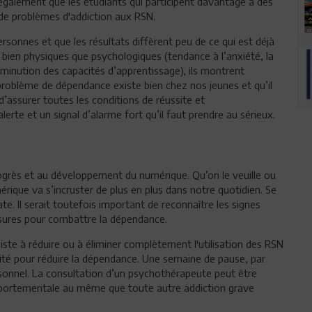
 également que les étudiants qui participent davantage à des
 de problèmes d'addiction aux RSN.
rsonnes et que les résultats diffèrent peu de ce qui est déjà
 bien physiques que psychologiques (tendance à l’anxiété, la
diminution des capacités d’apprentissage), ils montrent
 problème de dépendance existe bien chez nos jeunes et qu’il
’assurer toutes les conditions de réussite et
erte et un signal d’alarme fort qu’il faut prendre au sérieux.
rogrès et au développement du numérique. Qu’on le veuille ou
érique va s’incruster de plus en plus dans notre quotidien. Se
e. Il serait toutefois important de reconnaître les signes
esures pour combattre la dépendance.
iste à réduire ou à éliminer complètement l'utilisation des RSN
ité pour réduire la dépendance. Une semaine de pause, par
sonnel. La consultation d’un psychothérapeute peut être
mportementale au même que toute autre addiction grave