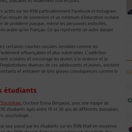
més, solitaires et finalement mal en point.
rs actifs sur les RSN particulièrement Facebook et Instagram.
ser d’un moyen de connexion et un minimum d’éducation scolaire
ser de problème puisque, même les personnes instruites,
en en arabe qu’en français. Ce qui représente un autre danger
chez certaines couches sociales sensibles comme les
facilement influençables et plus vulnérables. L’addiction
nt scolaires et encourage les jeunes à la violence et la
d’exploitations diverses de ces adolescents et jeunes, existent
mportants et entrainer de très graves conséquences comme le
s étudiants
L’Encéphale
, Docteur Emna Bergaoui, avec une équipe de
15 étudiants âgés entre 19 et 30 ans de différents domaines:
ure, psychologie…
 jour passé par les étudiants sur les RSN était en moyenne
sation des RSN étaient d’interagir socialement chez 94% des