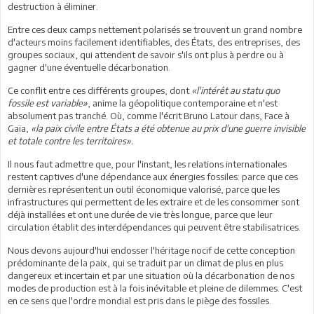
destruction à éliminer.
Entre ces deux camps nettement polarisés se trouvent un grand nombre
d'acteurs moins facilement identifiables, des États, des entreprises, des
groupes sociaux, qui attendent de savoir s'ils ont plus à perdre ou à
gagner d'une éventuelle décarbonation.
Ce conflit entre ces différents groupes, dont
«l'intérêt au statu quo
fossile est variable»
, anime la géopolitique contemporaine et n'est
absolument pas tranché. Où, comme l'écrit Bruno Latour dans, Face à
Gaïa,
«la paix civile entre États a été obtenue au prix d'une guerre invisible
et totale contre les territoires».
Il nous faut admettre que, pour l'instant, les relations internationales
restent captives d'une dépendance aux énergies fossiles: parce que ces
dernières représentent un outil économique valorisé, parce que les
infrastructures qui permettent de les extraire et de les consommer sont
déjà installées et ont une durée de vie très longue, parce que leur
circulation établit des interdépendances qui peuvent être stabilisatrices.
Nous devons aujourd'hui endosser l'héritage nocif de cette conception
prédominante de la paix, qui se traduit par un climat de plus en plus
dangereux et incertain et par une situation où la décarbonation de nos
modes de production est à la fois inévitable et pleine de dilemmes. C'est
en ce sens que l'ordre mondial est pris dans le piège des fossiles.