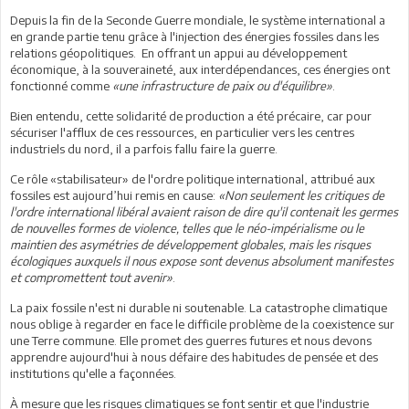
Depuis la fin de la Seconde Guerre mondiale, le système international a
en grande partie tenu grâce à l'injection des énergies fossiles dans les
relations géopolitiques. En offrant un appui au développement
économique, à la souveraineté, aux interdépendances, ces énergies ont
fonctionné comme
«une infrastructure de paix ou d'équilibre»
.
Bien entendu, cette solidarité de production a été précaire, car pour
sécuriser l'afflux de ces ressources, en particulier vers les centres
industriels du nord, il a parfois fallu faire la guerre.
Ce rôle «stabilisateur» de l'ordre politique international, attribué aux
fossiles est aujourd’hui remis en cause:
«Non seulement les critiques de
l'ordre international libéral avaient raison de dire qu'il contenait les germes
de nouvelles formes de violence, telles que le néo-impérialisme ou le
maintien des asymétries de développement globales, mais les risques
écologiques auxquels il nous expose sont devenus absolument manifestes
et compromettent tout avenir»
.
La paix fossile n'est ni durable ni soutenable. La catastrophe climatique
nous oblige à regarder en face le difficile problème de la coexistence sur
une Terre commune. Elle promet des guerres futures et nous devons
apprendre aujourd'hui à nous défaire des habitudes de pensée et des
institutions qu'elle a façonnées.
À mesure que les risques climatiques se font sentir et que l'industrie