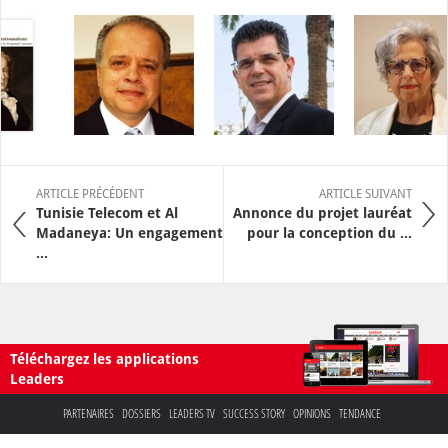
ARTICLE PRÉCÉDENT
ARTICLE SUIVANT
Tunisie Telecom et Al
Annonce du projet lauréat
Madaneya: Un engagement
pour la conception du ...
...
Téléchargez les applications
Leaders
PARTENAIRES
DOSSIERS
LEADERS TV
SUCCESS STORY
OPINIONS
TENDANCE