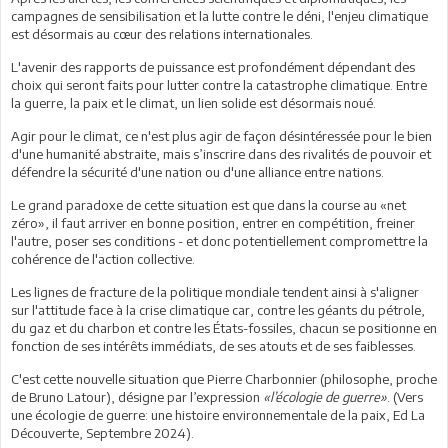
campagnes de sensibilisation et la lutte contre le déni, l'enjeu climatique
est désormais au cœur des relations internationales.
L'avenir des rapports de puissance est profondément dépendant des
choix qui seront faits pour lutter contre la catastrophe climatique. Entre
la guerre, la paix et le climat, un lien solide est désormais noué.
Agir pour le climat, ce n'est plus agir de façon désintéressée pour le bien
d'une humanité abstraite, mais s’inscrire dans des rivalités de pouvoir et
défendre la sécurité d'une nation ou d'une alliance entre nations.
Le grand paradoxe de cette situation est que dans la course au «net
zéro», il faut arriver en bonne position, entrer en compétition, freiner
l'autre, poser ses conditions - et donc potentiellement compromettre la
cohérence de l'action collective.
Les lignes de fracture de la politique mondiale tendent ainsi à s'aligner
sur l'attitude face à la crise climatique car, contre les géants du pétrole,
du gaz et du charbon et contre les États-fossiles, chacun se positionne en
fonction de ses intérêts immédiats, de ses atouts et de ses faiblesses.
C'est cette nouvelle situation que Pierre Charbonnier (philosophe, proche
de Bruno Latour), désigne par l’expression
«l’écologie de guerre»
. (Vers
une écologie de guerre: une histoire environnementale de la paix, Ed La
Découverte, Septembre 2024).