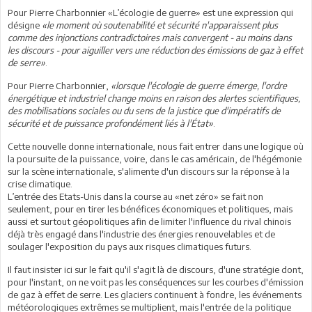
Pour Pierre Charbonnier «L’écologie de guerre» est une expression qui
désigne
«le moment où soutenabilité et sécurité n'apparaissent plus
comme des injonctions contradictoires mais convergent - au moins dans
les discours - pour aiguiller vers une réduction des émissions de gaz à effet
de serre»
.
Pour Pierre Charbonnier,
«lorsque l'écologie de guerre émerge, l'ordre
énergétique et industriel change moins en raison des alertes scientifiques,
des mobilisations sociales ou du sens de la justice que d'impératifs de
sécurité et de puissance profondément liés à l'État»
.
Cette nouvelle donne internationale, nous fait entrer dans une logique où
la poursuite de la puissance, voire, dans le cas américain, de l'hégémonie
sur la scène internationale, s'alimente d'un discours sur la réponse à la
crise climatique.
L’entrée des Etats-Unis dans la course au «net zéro» se fait non
seulement, pour en tirer les bénéfices économiques et politiques, mais
aussi et surtout géopolitiques afin de limiter l'influence du rival chinois
déjà très engagé dans l'industrie des énergies renouvelables et de
soulager l'exposition du pays aux risques climatiques futurs.
Il faut insister ici sur le fait qu'il s'agit là de discours, d'une stratégie dont,
pour l'instant, on ne voit pas les conséquences sur les courbes d'émission
de gaz à effet de serre. Les glaciers continuent à fondre, les événements
météorologiques extrêmes se multiplient, mais l'entrée de la politique