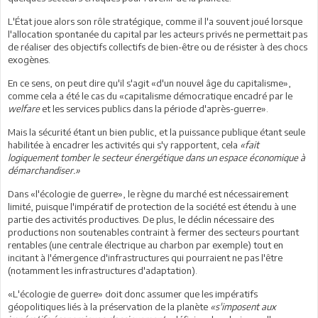
L'État joue alors son rôle stratégique, comme il l'a souvent joué lorsque
l'allocation spontanée du capital par les acteurs privés ne permettait pas
de réaliser des objectifs collectifs de bien-être ou de résister à des chocs
exogènes.
En ce sens, on peut dire qu'il s'agit «d'un nouvel âge du capitalisme»,
comme cela a été le cas du «capitalisme démocratique encadré par le
welfare
et les services publics dans la période d'après-guerre».
Mais la sécurité étant un bien public, et la puissance publique étant seule
habilitée à encadrer les activités qui s'y rapportent, cela
«fait
logiquement tomber le secteur énergétique dans un espace économique à
démarchandiser.»
Dans «l'écologie de guerre», le règne du marché est nécessairement
limité, puisque l'impératif de protection de la société est étendu à une
partie des activités productives. De plus, le déclin nécessaire des
productions non soutenables contraint à fermer des secteurs pourtant
rentables (une centrale électrique au charbon par exemple) tout en
incitant à l'émergence d'infrastructures qui pourraient ne pas l'être
(notamment les infrastructures d'adaptation).
«L'écologie de guerre» doit donc assumer que les impératifs
géopolitiques liés à la préservation de la planète
«s'imposent aux