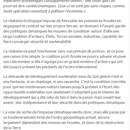
impératifs économiques classiquement»
définis - des choix que l'on
pourrait dire
«antiéconomiques. Ceux-ci ne sont pas sans risques, comme
toute opération consistant à politiser l'économie.»
Le réalisme écologique impose de faire plier les puissances fossiles en
engageant le combat sur leur propre terrain, en donnant à l'avant-garde
des politiques climatiques les moyens de constituer autour d'elle une
large coalition d'acteurs, États, forces sociales, industries, capables de
faire converger sécurité et soutenabilité.
Ce réalisme ne peut fonctionner sans
«un principe de justice»
, et ce pour
une raison très simple: la coalition post-fossile ne pourra advenir et jouer
son rôle moteur si elle n'agrège pas un grand nombre d'acteurs qui ont
été jusqu'à présent les perdants de l'ordre international.
La demande de développement soutenable issue du Sud global n'est ni
une fantaisie, ni un chantage, ni une revanche. C'est la condition concrète
pour que les nombreuses nations tenues jusqu'à présent à l'écart des
opportunités matérielles non seulement n'adoptent pas le chemin de
développement qui a été celui du Nord dans le passé, mais voient leur
avenir, leur indépendance et leur sécurité dans les politiques climatiques.
La voie de sortie de l'impasse climatique existe donc, mais elle passe par
un bouleversement total de l'ordre géopolitique actuel, encore
largement dépendant des ressources fossiles, et donc de la destruction
de la Terre.