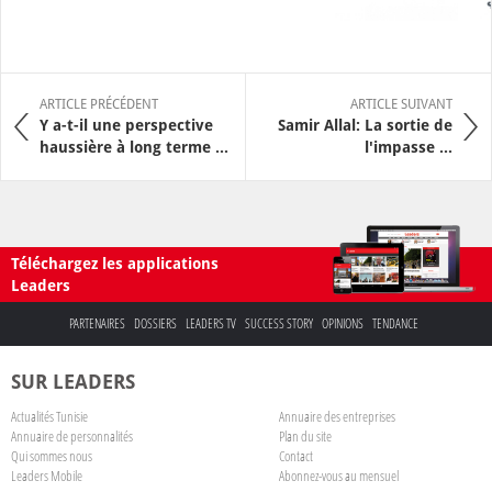
ARTICLE PRÉCÉDENT
ARTICLE SUIVANT
Y a-t-il une perspective
Samir Allal: La sortie de
haussière à long terme ...
l'impasse ...
Téléchargez les applications
Leaders
PARTENAIRES
DOSSIERS
LEADERS TV
SUCCESS STORY
OPINIONS
TENDANCE
SUR LEADERS
Actualités Tunisie
Annuaire des entreprises
Annuaire de personnalités
Plan du site
Qui sommes nous
Contact
Leaders Mobile
Abonnez-vous au mensuel