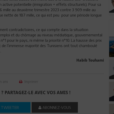
n active potentielle (émigration + effets structurels). Pour sa
96 mille au deuxième trimestre 2023 contre 3 909 mille au
se nette de 187 mille, ce qui est peu pour une période longue
ément contradictoires, ce qui compte dans la situation
l’emploi et du chômage au niveau médiatique, gouvernemental
é n°1 pour le pays, ni même la priorité n°10. La hausse des prix
t de l’immense majorité des Tunisiens ont tout chamboulé
.
Habib Touhami
n ami
Imprimer
 ? PARTAGEZ-LE AVEC VOS AMIS !
TWEETER
ABONNEZ-VOUS