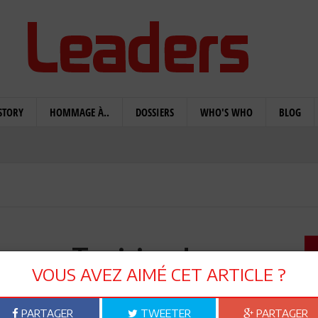
STORY
HOMMAGE À..
DOSSIERS
WHO'S WHO
BLOG
ge en Tunisie : de cause
VOUS AVEZ AIMÉ CET ARTICLE ?
priorité dégradée
PARTAGER
TWEETER
PARTAGER