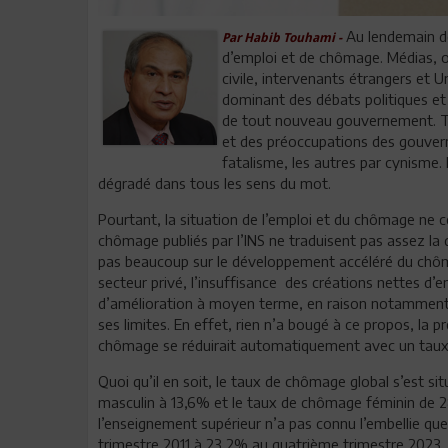
Au lendemain de 
Par Habib Touhami -
d’emploi et de chômage. Médias, op
civile, intervenants étrangers et 
dominant des débats politiques et 
de tout nouveau gouvernement. Tr
et des préoccupations des gouvern
fatalisme, les autres par cynisme
dégradé dans tous les sens du mot.
Pourtant, la situation de l’emploi et du chômage ne c
chômage publiés par l’INS ne traduisent pas assez la 
pas beaucoup sur le développement accéléré du chômag
secteur privé, l’insuffisance des créations nettes d’
d’amélioration à moyen terme, en raison notamment 
ses limites. En effet, rien n’a bougé à ce propos, la pr
chômage se réduirait automatiquement avec un taux 
Quoi qu’il en soit, le taux de chômage global s’est s
masculin à 13,6% et le taux de chômage féminin de 
l’enseignement supérieur n’a pas connu l’embellie que 
trimestre 2011 à 23,2% au quatrième trimestre 2023,