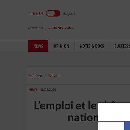
العربية
Français
Newsletter
ABONNEZ-VOUS
NEWS
OPINION
NOTES & DOCS
SUCCESS 
Accueil
News
NEWS
- 13.08.2024
L’emploi et le chôma
nationale à 