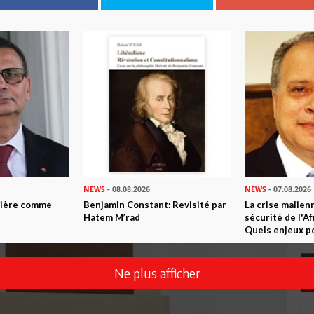
NEWS
- 08.08.2026
NEWS
- 07.08.2026
ntière comme
Benjamin Constant: Revisité par
La crise malien
Hatem M’rad
sécurité de l'A
Quels enjeux po
Ne plus afficher