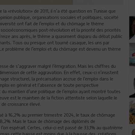
la «révolution» de 2011, il n’a été question en Tunisie que
inion publique, organisations sociales et politiques, société
Université ont fait de l’emploi et du chômage le thème
socioéconomiques post-révolution et la priorité des priorités
eize ans après, le thème a quasiment disparu du débat public
ants. Tous ou presque ont tourné casaque, les uns par
. Le problème de l’emploi et du chômage est devenu un thème
esse de s’aggraver malgré l’émigration. Mais les chiffres du
dimension de cette aggravation. En effet, ceux-ci n’insistent
e structurel, la précarisation accrue de l’emploi dans le
emploi en général et l’absence de toute perspective
du maintien d’une politique de l’emploi ayant montré toutes
euve est le maintien de la fiction attentiste selon laquelle le
de croissance élevé.
itué à 16,2% au premier trimestre 2024, le taux de chômage
28,2%. Mais le taux de chômage des diplômés de
l’on espérait. Certes, celui-ci est passé de 33,1% au quatrième
 mais cette baisse est moins due à la hausse des créations