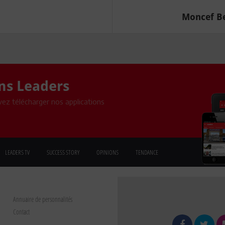
s
Moncef Bel
ons Leaders
ez télécharger nos applications
LEADERS TV
SUCCESS STORY
OPINIONS
TENDANCE
Annuaire de personnalités
Contact