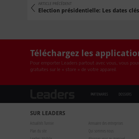
ARTICLE PRÉCÉDENT
Election présidentielle: Les dates clé
Téléchargez les applicati
Pour emporter Leaders partout avec vous, vous pouv
gratuites sur le « store » de votre appareil.
PARTENAIRES
DOSSIERS
SUR LEADERS
Actualités Tunisie
Annuaire des entreprises
Plan du site
Qui sommes nous
Leaders Mobile
Abonnez-vous au mensuel