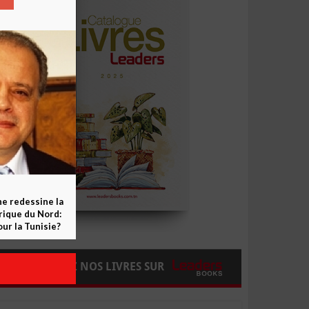
ne redessine la
frique du Nord:
ur la Tunisie?
COMMANDEZ NOS LIVRES SUR