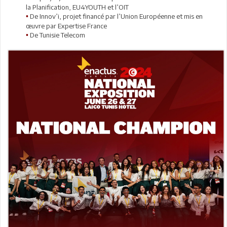
la Planification, EU4YOUTH et l’OIT
De Innov’i, projet financé par l’Union Européenne et mis en
•
œuvre par Expertise France
De Tunisie Telecom
•