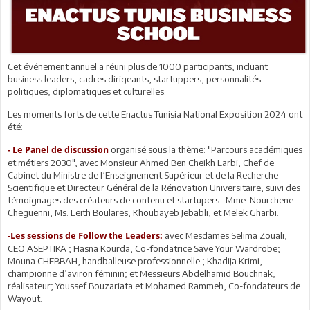
Cet événement annuel a réuni plus de 1000 participants, incluant
business leaders, cadres dirigeants, startuppers, personnalités
politiques, diplomatiques et culturelles.
Les moments forts de cette Enactus Tunisia National Exposition 2024 ont
été:
organisé sous la thème: "Parcours académiques
- Le Panel de discussion
et métiers 2030", avec Monsieur Ahmed Ben Cheikh Larbi, Chef de
Cabinet du Ministre de l’Enseignement Supérieur et de la Recherche
Scientifique et Directeur Général de la Rénovation Universitaire, suivi des
témoignages des créateurs de contenu et startupers : Mme. Nourchene
Cheguenni, Ms. Leith Boulares, Khoubayeb Jebabli, et Melek Gharbi.
avec Mesdames Selima Zouali,
-Les sessions de Follow the Leaders:
CEO ASEPTIKA ; Hasna Kourda, Co-fondatrice Save Your Wardrobe;
Mouna CHEBBAH, handballeuse professionnelle ; Khadija Krimi,
championne d’aviron féminin; et Messieurs Abdelhamid Bouchnak,
réalisateur; Youssef Bouzariata et Mohamed Rammeh, Co-fondateurs de
Wayout.