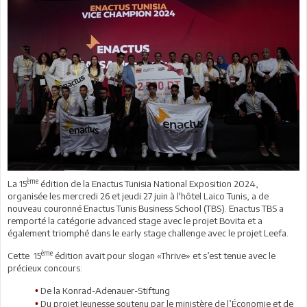
ème
La 15
édition de la Enactus Tunisia National Exposition 2024,
organisée les mercredi 26 et jeudi 27 juin à l'hôtel Laico Tunis, a de
nouveau couronné Enactus Tunis Business School (TBS). Enactus TBS a
remporté la catégorie advanced stage avec le projet Bovita et a
également triomphé dans le early stage challenge avec le projet Leefa.
ème
Cette 15
édition avait pour slogan «Thrive» et s’est tenue avec le
précieux concours:
De la Konrad-Adenauer-Stiftung
•
Du projet Jeunesse soutenu par le ministère de l’Économie et de
•