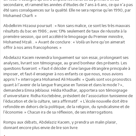
secondaire, et ramené les années d’études de 7 ans à 6 ans, ce qui n’a pas
été sans conséquences sur la qualité. Elle ne sera reprise qu’en 1990, par
Mohamed Charfi. »
Abdelkrim Hizaoui poursuit : « Non sans malice, ce sont les très mauvais
résultats du bac en 1986 ; avec 13% seulement de taux de réussite à la
première session, qui ont accéléré le limogeage du Premier ministre,
Mohamed Mzali… » Avant de conclure : « Voilà un livre qu’on aimerait
offrir à nos amis francophones. »
Abdelaziz Kacem reviendra longuement sur son essai, prolongeant ses
analyses, livrant son témoignage, au grand bonheur des présents. Les
questions fuseront. « Faut-il décider d’une langue étrangère principale à
imposer, et faut-il enseigner à nos enfants ce que nous, nous avions
appris ? » interrogera Mohamed Ali Mouelhi. « Quels sont vos pronostics
quant à l’avenir de la langue française en Tunisie et dans le mode ? »,
demandera Emna Jeblaoui. Hédia Khadhar, apportera son témoignage
d’universitaire. Ridha Koctebène, président de l’association tunisienne de
l’éducation et de la culture, sera affirmatif : « L’école nouvelle doit être
refondée en dehors de la politique, de la religion, du syndicalisme et de
l’économie. » Chacun ira de sa réflexion, de ses interrogations.
Rompu aux débats, Abdelaziz Kacem, y prendra un malin plaisir,
donnant encore plus envie de lire son livre.