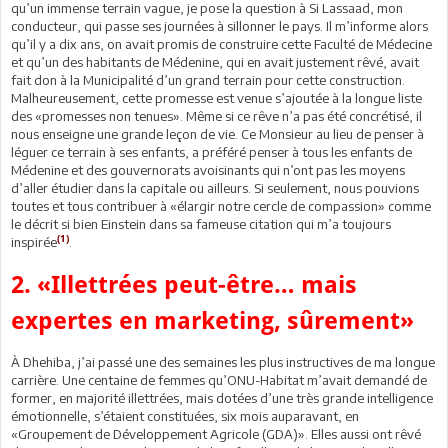
qu’un immense terrain vague, je pose la question à Si Lassaad, mon
conducteur, qui passe ses journées à sillonner le pays. Il m’informe alors
qu’il y a dix ans, on avait promis de construire cette Faculté de Médecine
et qu’un des habitants de Médenine, qui en avait justement rêvé, avait
fait don à la Municipalité d’un grand terrain pour cette construction.
Malheureusement, cette promesse est venue s’ajoutée à la longue liste
des «promesses non tenues». Même si ce rêve n’a pas été concrétisé, il
nous enseigne une grande leçon de vie. Ce Monsieur au lieu de penser à
léguer ce terrain à ses enfants, a préféré penser à tous les enfants de
Médenine et des gouvernorats avoisinants qui n’ont pas les moyens
d’aller étudier dans la capitale ou ailleurs. Si seulement, nous pouvions
toutes et tous contribuer à «élargir notre cercle de compassion» comme
le décrit si bien Einstein dans sa fameuse citation qui m’a toujours
(1)
inspirée
.
2. «Illettrées peut-être… mais
expertes en marketing, sûrement»
À Dhehiba, j’ai passé une des semaines les plus instructives de ma longue
carrière. Une centaine de femmes qu’ONU-Habitat m’avait demandé de
former, en majorité illettrées, mais dotées d’une très grande intelligence
émotionnelle, s’étaient constituées, six mois auparavant, en
«Groupement de Développement Agricole (GDA)». Elles aussi ont rêvé