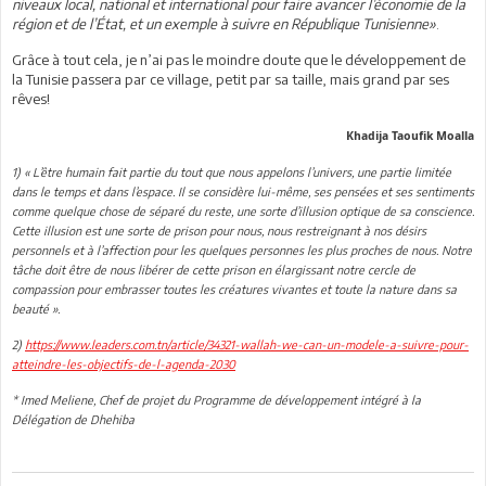
niveaux local, national et international pour faire avancer l’économie de la
région et de l’État, et un exemple à suivre en République Tunisienne»
.
Grâce à tout cela, je n’ai pas le moindre doute que le développement de
la Tunisie passera par ce village, petit par sa taille, mais grand par ses
rêves!
Khadija Taoufik Moalla
1) « L’être humain fait partie du tout que nous appelons l’univers, une partie limitée
dans le temps et dans l’espace. Il se considère lui-même, ses pensées et ses sentiments
comme quelque chose de séparé du reste, une sorte d’illusion optique de sa conscience.
Cette illusion est une sorte de prison pour nous, nous restreignant à nos désirs
personnels et à l’affection pour les quelques personnes les plus proches de nous. Notre
tâche doit être de nous libérer de cette prison en élargissant notre cercle de
compassion pour embrasser toutes les créatures vivantes et toute la nature dans sa
beauté ».
2)
https://www.leaders.com.tn/article/34321-wallah-we-can-un-modele-a-suivre-pour-
atteindre-les-objectifs-de-l-agenda-2030
* Imed Meliene, Chef de projet du Programme de développement intégré à la
Délégation de Dhehiba