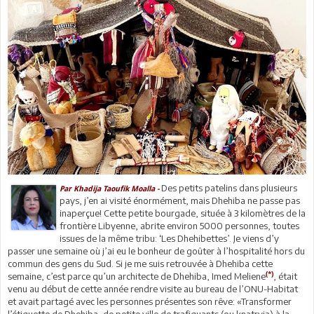
Des petits patelins dans plusieurs
Par Khadija Taoufik Moalla -
pays, j’en ai visité énormément, mais Dhehiba ne passe pas
inaperçue! Cette petite bourgade, située à 3 kilomètres de la
frontière Libyenne, abrite environ 5000 personnes, toutes
issues de la même tribu: ‘Les Dhehibettes’. Je viens d’y
passer une semaine où j’ai eu le bonheur de goûter à l’hospitalité hors du
commun des gens du Sud. Si je me suis retrouvée à Dhehiba cette
(*)
semaine, c’est parce qu’un architecte de Dhehiba, Imed Meliene
, était
venu au début de cette année rendre visite au bureau de l’ONU-Habitat
et avait partagé avec les personnes présentes son rêve: «Transformer
l’étiquette de Dhehiba, de petite ville de trafiquants (ou knatryia) à la