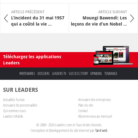
ARTICLE PRÉCÉDENT
ARTICLE SUIVANT
L’incident du 31 mai 1957
Moungi Bawendi: Les
qui a coûté la vie ...
leçons de vie d’un Nobel ...
Téléchargez les applications
Leaders
PARTENAIRES
DOSSIERS
LEADERS TV
SUCCESS STORY
OPINIONS
TENDANCE
SUR LEADERS
Actualités Tunisie
Annuaire des entreprises
Annuaire de personnalités
Plan du site
Qui sommes nous
Contact
Leaders Mobile
Abonnez-vous au mensuel
© 2009 - 2026 Leaders.com.tn Tous droits réservés.
Conception et Développement du site internet par
Tanit web