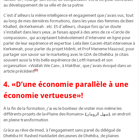
au développement de sa ville et de sa patrie.
C’est d’ailleurs la même intelligence et engagement que j’avais vus, tout
au long de mes dernières formations, dans les yeux des femmes de Beni
Khalled, de Kerkennah…etc. Et d’ailleurs, chaque fois qu’un doute
s’installait dans leurs yeux, je faisais appel à des amis de ce «Cercle de
compassion», qui acceptaient bénévolement d’intervenir en ligne pour
parler de leur expérience et expertise. Leila Ben Gacem était intervenue à
Kerkennah, pour parler du projet Mdinti, et Prof Merieme Maazoul, pour
partager son savoir sur le marketing avec le GDA de Dhehiba. Je citais
souvent aussi la très belle expérience de Lotfi Hamadi et son
organisation: «Wallah We Can», à Makthar, que j’avais évoqué dans un
(2)
article précédent
.
4. «D’une économie parallèle à une
économie vertueuse»!
À la fin de la formation, j’ai eu le bonheur de visiter moi-même les
différents projets de la«Plaine des Romains»
, un endroit
(سهل الرومان)
en pleine transformation.
Grâce au rêve de Imed, à l’engagement sans pareil du délégué de
Dhehiba M. Rashed Haddadet des jeunes de Dhehiba, de plaines