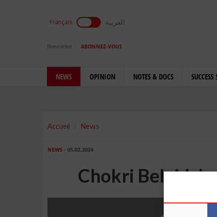
العربية
Français
Newsletter
ABONNEZ-VOUS
NEWS
OPINION
NOTES & DOCS
SUCCESS 
Accueil
News
NEWS
- 05.02.2024
Chokri Belaid: Le