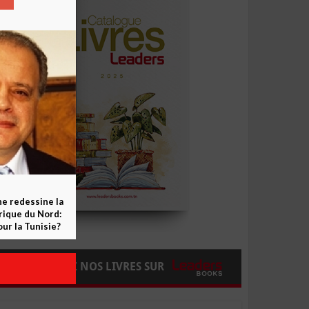
ne redessine la
frique du Nord:
ur la Tunisie?
COMMANDEZ NOS LIVRES SUR