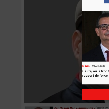
NEWS
- 08.08.2026
Ceuta, ou la fro
rapport de force
Quels m
Par Hakim Ben Hammouda -