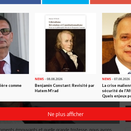
NEWS
- 08.08.2026
NEWS
- 07.08.2026
ntière comme
Benjamin Constant: Revisité par
La crise malien
Hatem M’rad
sécurité de l'A
Quels enjeux po
Ne plus afficher
oments émouvants et quelle grande tristesse, nous avons