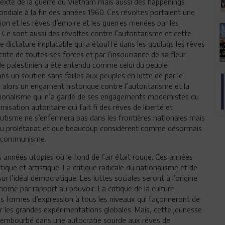
texte de la guerre du Vietnam mais aussi des happenings
ondiale à la fin des années 1960. Ces révoltes portaient une
on et les rêves d’empire et les guerres menées par les
Ce sont aussi des révoltes contre l’autoritarisme et cette
 dictature implacable qui a étouffé dans les goulags les rêves
rite de toutes ses forces et par l’insouciance de sa fleur
ple palestinien a été entendu comme celui du peuple
ns un soutien sans failles aux peuples en lutte de par le
alors un engament historique contre l’autoritarisme et la
tionalisme qui n’a gardé de ses engagements modernistes du
isation autoritaire qui fait fi des rêves de liberté et
utisme ne s’enfermera pas dans les frontières nationales mais
m du prolétariat et que beaucoup considèrent comme désormais
du communisme.
 années utopies où le fond de l’air était rouge. Ces années
tique et artistique. La critique radicale du nationalisme et de
 l’idéal démocratique. Les luttes sociales seront à l’origine
ome par rapport au pouvoir. La critique de la culture
es formes d’expression à tous les niveaux qui façonneront de
sur les grandes expérimentations globales. Mais, cette jeunesse
me embourbé dans une autocratie sourde aux rêves de