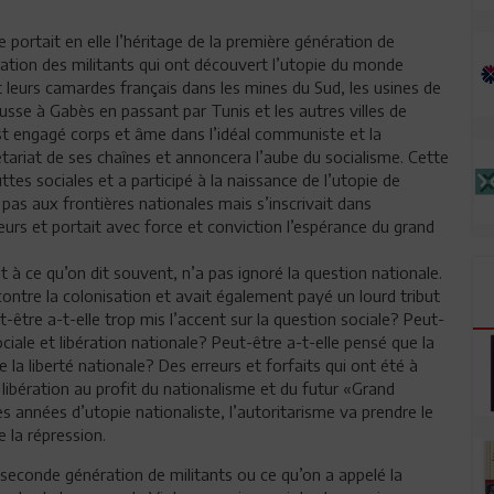
 portait en elle l’héritage de la première génération de
ération des militants qui ont découvert l’utopie du monde
t leurs camardes français dans les mines du Sud, les usines de
usse à Gabès en passant par Tunis et les autres villes de
’est engagé corps et âme dans l’idéal communiste et la
olétariat de ses chaînes et annoncera l’aube du socialisme. Cette
tes sociales et a participé à la naissance de l’utopie de
it pas aux frontières nationales mais s’inscrivait dans
leurs et portait avec force et conviction l’espérance du grand
 à ce qu’on dit souvent, n’a pas ignoré la question nationale.
 contre la colonisation et avait également payé un lourd tribut
-être a-t-elle trop mis l’accent sur la question sociale? Peut-
sociale et libération nationale? Peut-être a-t-elle pensé que la
e la liberté nationale? Des erreurs et forfaits qui ont été à
libération au profit du nationalisme et du futur «Grand
s années d’utopie nationaliste, l’autoritarisme va prendre le
e la répression.
a seconde génération de militants ou ce qu’on a appelé la