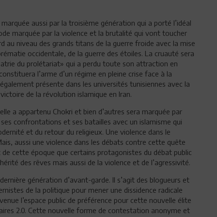
arquée aussi par la troisième génération qui a porté l’idéal
de marquée par la violence et la brutalité qui vont toucher
ord au niveau des grands titans de la guerre froide avec la mise
rématie occidentale, de la guerre des étoiles. La cruauté sera
trie du prolétariat» qui a perdu toute son attraction en
onstituera l’arme d’un régime en pleine crise face à la
a également présente dans les universités tunisiennes avec la
ictoire de la révolution islamique en Iran.
uelle a appartenu Chokri et bien d’autres sera marquée par
s ses confrontations et ses batailles avec un islamisme qui
dernité et du retour du religieux. Une violence dans le
 Mais, aussi une violence dans les débats contre cette quête
est de cette époque que certains protagonistes du débat public
 hérité des rêves mais aussi de la violence et de l’agressivité.
 dernière génération d’avant-garde. Il s’agit des blogueurs et
rnistes de la politique pour mener une dissidence radicale
venue l’espace public de préférence pour cette nouvelle élite
nnaires 2.0. Cette nouvelle forme de contestation anonyme et