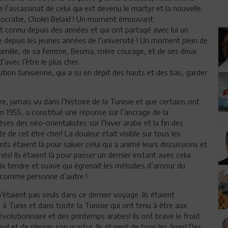
l’assassinat de celui qui est devenu le martyr et la nouvelle
émocratie, Chokri Belaïd ! Un moment émouvant
nt connu depuis des années et qui ont partagé avec lui un
 depuis les jeunes années de l’université ! Un moment plein de
e famille, de sa femme, Besma, mère courage, et de ses deux
avec l’être le plus cher.
tion tunisienne, qui a su en dépit des hauts et des bas, garder
, jamais vu dans l’histoire de la Tunisie et que certains ont
uin 1955, a constitué une réponse sur l’ancrage de la
èses des néo-orientalistes sur l’hiver arabe et la fin des
te de cet être cher! La douleur était visible sur tous les
s étaient là pour saluer celui qui a animé leurs discussions et
s! Ils étaient là pour passer un dernier instant avec celui
voix tendre et suave qui égrenait les mélodies d’amour du
e comme personne d’autre !
taient pas seuls dans ce dernier voyage. Ils étaient
à Tunis et dans toute la Tunisie qui ont tenu à être aux
évolutionnaire et des printemps arabes! Ils ont bravé le froid
deuil et de pleurer son martyr. Ils étaient de tous les âges! Des