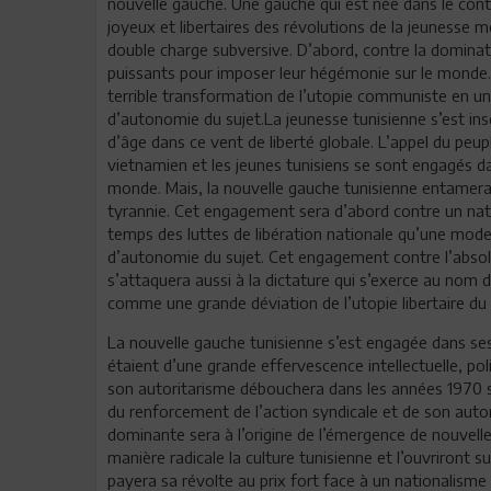
nouvelle gauche. Une gauche qui est née dans le con
joyeux et libertaires des révolutions de la jeunesse m
double charge subversive. D’abord, contre la dominati
puissants pour imposer leur hégémonie sur le monde. 
terrible transformation de l’utopie communiste en une
d’autonomie du sujet.La jeunesse tunisienne s’est insc
d’âge dans ce vent de liberté globale. L’appel du peu
vietnamien et les jeunes tunisiens se sont engagés da
monde. Mais, la nouvelle gauche tunisienne entamera 
tyrannie. Cet engagement sera d’abord contre un na
temps des luttes de libération nationale qu’une modern
d’autonomie du sujet. Cet engagement contre l’absol
s’attaquera aussi à la dictature qui s’exerce au no
comme une grande déviation de l’utopie libertaire 
La nouvelle gauche tunisienne s’est engagée dans ses
étaient d’une grande effervescence intellectuelle, poli
son autoritarisme débouchera dans les années 1970 sur
du renforcement de l’action syndicale et de son auton
dominante sera à l’origine de l’émergence de nouvell
manière radicale la culture tunisienne et l’ouvriront 
payera sa révolte au prix fort face à un nationalis