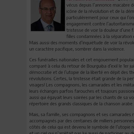
vécus depuis l’annonce macabre de 
icône de la révolution et de la d
particulièrement pour ceux qui l’o
engagement contre l’autoritarisme
tristesse de voir la douleur d’un
filles condamnées à la séparation d’
Mais aussi des moments d’inquiétude de voir la révolu
un caractère pacifique, sombrer dans la violence.
Ces funérailles nationales et cet engouement populaire
comparé à celui du retour de Bourguiba d’exil le 1er j
démocratie et de l’utopie de la liberté en dépit des th
révolutions. Certes, la tristesse était grande de la per
visages! Les compagnons, les camarades et les militant
leurs échanges parfois farouches et toujours passionné
aussi qui égayait leurs soirées par les chants de sa 
répertoire des grands classiques de la chanson arab
Mais, sa famille, ses compagnons et ses camarades n’é
accompagnés par des centaines de milliers personnes 
côtés de celui qui est devenu le symbole de l’utopie r
et un ciel qui n’arrêtait pas lui aussi de participer au 