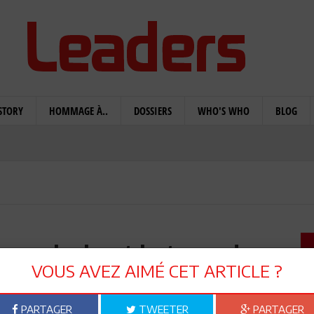
STORY
HOMMAGE À..
DOSSIERS
WHO'S WHO
BLOG
 symbole et la trace !
VOUS AVEZ AIMÉ CET ARTICLE ?
PARTAGER
TWEETER
PARTAGER