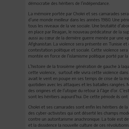
démocratie des héritiers de l’indépendance.
La mémoire portée par Chokri et ses camarades sera m
d’une monde meilleur dans les années 1980. Une pério
tous les niveaux de la vie sociale. Une brutalité d’ab
en place par Reagan, le nouveau prédicateur de la sup
aussi au cœur de la dernière guerre menée par une «pa
Afghanistan. La violence sera présente en Tunisie et c
contestation politique et sociale. Cette violence ser
montée en force de l’islamisme politique porté par la v
L’histoire de la troisième génération de gauche à laq
cette violence, surtout elle vivra cette violence dan
avait le vent en poupe en ses temps de crise de la mo
quotidien avec les attaques et les batailles rangées.
des origines et de l’utopie du retour à l’âge d’or. C’
sont les héritiers aujourd’hui. De cette période ils ont
Chokri et ses camarades sont enfin les héritiers de la
des cyber-activistes qui ont déserté les champs mode
contre un autoritarisme anachronique. La toile est de
et la dissidence la nouvelle culture de ces révolutio