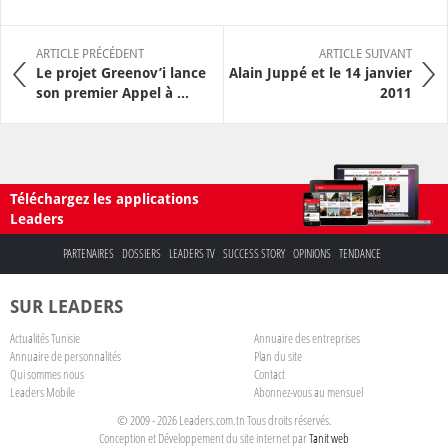
ARTICLE PRÉCÉDENT
ARTICLE SUIVANT
Le projet Greenov’i lance
Alain Juppé et le 14 janvier
son premier Appel à ...
2011
Téléchargez les applications
Leaders
PARTENAIRES
DOSSIERS
LEADERS TV
SUCCESS STORY
OPINIONS
TENDANCE
SUR LEADERS
Actualités Tunisie
Annuaire des entreprises
Annuaire de personnalités
Plan du site
Qui sommes nous
Contact
Leaders Mobile
Abonnez-vous au mensuel
© 2009 - 2026 Leaders.com.tn Tous droits réservés.
Conception et Développement du site internet par
Tanit web