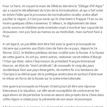
Pour ce faire, et voyant la main de Téhéran derrière le
"Déluge d'Al Aqsa"
qui a causé le déraillement du train de la normalisation, et qui a fait voler
en éclats l'idée que le processus de normalisation israélo-arabe allait
pacifier la région, il n’est pas exclu qu’ils cherchent à frapper l’Iran ou du
moins quelques cibles iraniennes. D’ailleurs, le déploiement de deux
porte-avions en Méditerranée orientale visait à montrer leur capacité de
dissuasion, non pas face au Hamas ou au Hezbollah, mais surtout face à
l'Iran.
A cet égard, un parallèle doit être fait avec la guerre provoquée en
Ukraine qui a permis aux Etats-Unis de faire de ce pays, depuis le 24
février 2022, le théâtre périlleux de leur rivalité avec la Russie. A la faveur
de cette guerre, ils ont pu, entre autres, redonner vie et même d’élargir
l’Otan qui était, selon l’expression du président français Emmanuel
Macron, en état de
"mort cérébrale", de ressouder le rang des pays
occidentaux face aux pays
émergents, de mettre fin à la tendance de
l’Europe à se démarquer de la politique américaine et surtout d’entraver
le retour en force de la Russie sur la scène internationale…
Une guerre provoquée au Moyen-Orient pourrait être une réponse
bienvenue à la situation, car elle serait susceptible de contrecarrer les
aspirations et de perturber la mise en œuvre des projets de la Chine dans
cette région si vitale pour la pérennité de son essor économique.
Il faut rappeler à ce propos que le projet de corridor économique reliant