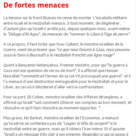
De fortes menaces
La tension sur le front libanais ne cesse de monter. L'escalade militaire
entre Israël et le Hezbollah menace, à tout moment, de dégénérer,
d’autant plus qu’Israël n’arrête pas, depuis quelques mois, avant même
le
"Déluge d'Al Aqsa"
, de menacer de
"ramener le Liban à l'âge de pierre"
.
A ce propos, il faut noter que Yoav Gallant, le ministre israélien de la
Guerre, vient de prévenir que
"ce que nous faisons à Gaza, nous pouvons
aussi le faire à Beyrouth si le Hezbollah franchit une ligne rouge"
.
Quant à Benyamin Netanyahou, Premier ministre, pour qui "la guerre à
Gaza est une question de vie ou de mort", il a affirmé que Hassan
Nasrallah "commettrait l'erreur de sa vie s'il provoquait une guerre", et il
l’a menacé d’une destruction inimaginable pour le Hezbollah et pour le
Liban, au cas où il déciderait d’aller vers la confrontation.
Pour sa part, Eli Cohen, ministre israélien des Affaires étrangères, a
affirmé qu’Israël "sait comment clôturer ses comptes au bon moment, et
résoudre ce qu'il faut résoudre au moment opportun…".
Plus grave, Nir Barkat, ministre israélien de l’Economie, a menacé
qu’Israël ne se contentera pas de
"couper la tête du serpent"
si le
Hezbollah entre en guerre, mais qu’il ciblera l’Iran même. Et d’ajouter:
"Israël a un message très clair à ses ennemis. Regardez ce qui se passe à