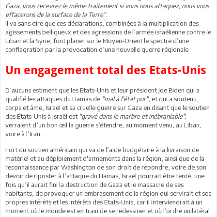
Gaza, vous recevrez le même traitement si vous nous attaquez, nous vous
effacerons de la surface de la Terre"
.
Il va sans dire que ces déclarations, combinées à la multiplication des
agissements belliqueux et des agressions de l’armée israélienne contre le
Liban et la Syrie, font planer sur le Moyen-Orient le spectre d’une
conflagration par la provocation d’une nouvelle guerre régionale.
Un engagement total des Etats-Unis
D’aucuns estiment que les Etats-Unis et leur président Joe Biden qui a
qualifié les attaques du Hamas de
"mal à l'état pur"
, et qui a soutenu,
corps et âme, Israël et sa cruelle guerre sur Gaza en disant que le soutien
des États-Unis à Israël est
"gravé dans le marbre et inébranlable",
verraient d’un bon œil la guerre s’étendre, au moment venu, au Liban,
voire à l’Iran…
Fort du soutien américain qui va de l’aide budgétaire à la livraison de
matériel et au déploiement d'armements dans la région, ainsi que de la
reconnaissance par Washington de son droit de répondre, voire de son
devoir de riposter à l’attaque du Hamas, Israël pourrait être tenté, une
fois qu’il aurait fini la destruction de Gaza et le massacre de ses
habitants, de provoquer un embrasement de la région qui servirait et ses
propres intérêts et les intérêts des Etats-Unis, car il interviendrait à un
moment où le monde est en train de se redessiner et où l’ordre unilatéral