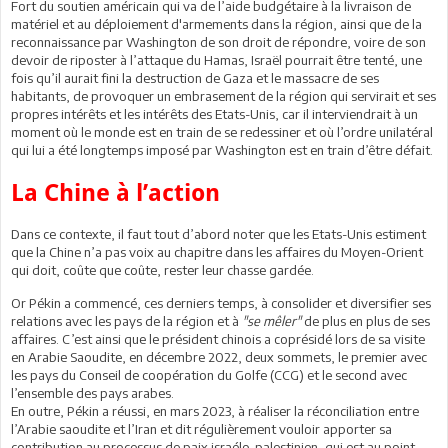
Fort du soutien américain qui va de l’aide budgétaire à la livraison de
matériel et au déploiement d'armements dans la région, ainsi que de la
reconnaissance par Washington de son droit de répondre, voire de son
devoir de riposter à l’attaque du Hamas, Israël pourrait être tenté, une
fois qu’il aurait fini la destruction de Gaza et le massacre de ses
habitants, de provoquer un embrasement de la région qui servirait et ses
propres intérêts et les intérêts des Etats-Unis, car il interviendrait à un
moment où le monde est en train de se redessiner et où l’ordre unilatéral
qui lui a été longtemps imposé par Washington est en train d’être défait.
La Chine à l’action
Dans ce contexte, il faut tout d’abord noter que les Etats-Unis estiment
que la Chine n’a pas voix au chapitre dans les affaires du Moyen-Orient
qui doit, coûte que coûte, rester leur chasse gardée.
Or Pékin a commencé, ces derniers temps, à consolider et diversifier ses
relations avec les pays de la région et à
"se mêler"
de plus en plus de ses
affaires. C’est ainsi que le président chinois a coprésidé lors de sa visite
en Arabie Saoudite, en décembre 2022, deux sommets, le premier avec
les pays du Conseil de coopération du Golfe (CCG) et le second avec
l’ensemble des pays arabes.
En outre, Pékin a réussi, en mars 2023, à réaliser la réconciliation entre
l’Arabie saoudite et l’Iran et dit régulièrement vouloir apporter sa
contribution au processus de paix israélo-palestinien, qui est au point