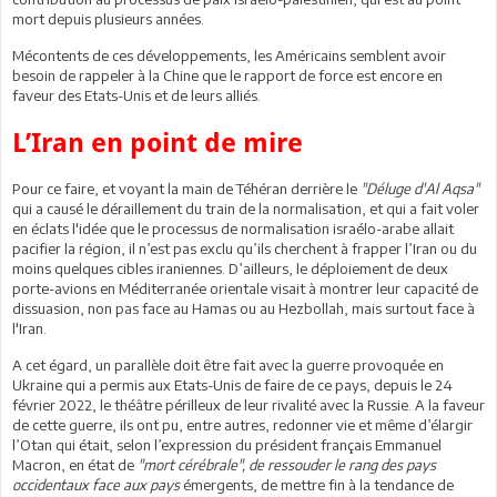
mort depuis plusieurs années.
Mécontents de ces développements, les Américains semblent avoir
besoin de rappeler à la Chine que le rapport de force est encore en
faveur des Etats-Unis et de leurs alliés.
L’Iran en point de mire
Pour ce faire, et voyant la main de Téhéran derrière le
"Déluge d'Al Aqsa"
qui a causé le déraillement du train de la normalisation, et qui a fait voler
en éclats l'idée que le processus de normalisation israélo-arabe allait
pacifier la région, il n’est pas exclu qu’ils cherchent à frapper l’Iran ou du
moins quelques cibles iraniennes. D’ailleurs, le déploiement de deux
porte-avions en Méditerranée orientale visait à montrer leur capacité de
dissuasion, non pas face au Hamas ou au Hezbollah, mais surtout face à
l'Iran.
A cet égard, un parallèle doit être fait avec la guerre provoquée en
Ukraine qui a permis aux Etats-Unis de faire de ce pays, depuis le 24
février 2022, le théâtre périlleux de leur rivalité avec la Russie. A la faveur
de cette guerre, ils ont pu, entre autres, redonner vie et même d’élargir
l’Otan qui était, selon l’expression du président français Emmanuel
Macron, en état de
"mort cérébrale", de ressouder le rang des pays
occidentaux face aux pays
émergents, de mettre fin à la tendance de