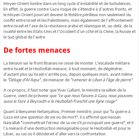
Moyen-Orient tombe dans un long cycle d’instabilité et de turbulences.
En effet, la guerre contre Gaza risque de s’étendre à d’autres fronts, et
le Moyen-Orient pourrait devenir le théâtre périlleux non seulement du
conflit entre Israël et les Palestiniens, mais également de l’affrontement
entre Israël et l’axe de la résistance arabe et islamique et, au-delà, de la
rivalité entre les Etats-Unis et l’Occident d’un côté et la Chine, la Russie et
le Sud global de l’autre.
De fortes menaces
La tension sur le front libanais ne cesse de monter. L'escalade militaire
entre Israël et le Hezbollah menace, à tout moment, de dégénérer,
d’autant plus qu’Israël n’arrête pas, depuis quelques mois, avant même
le
"Déluge d'Al Aqsa"
, de menacer de
"ramener le Liban à l'âge de pierre"
.
A ce propos, il faut noter que Yoav Gallant, le ministre israélien de la
Guerre, vient de prévenir que
"ce que nous faisons à Gaza, nous pouvons
aussi le faire à Beyrouth si le Hezbollah franchit une ligne rouge"
.
Quant à Benyamin Netanyahou, Premier ministre, pour qui "la guerre à
Gaza est une question de vie ou de mort", il a affirmé que Hassan
Nasrallah "commettrait l'erreur de sa vie s'il provoquait une guerre", et il
l’a menacé d’une destruction inimaginable pour le Hezbollah et pour le
Liban, au cas où il déciderait d’aller vers la confrontation.