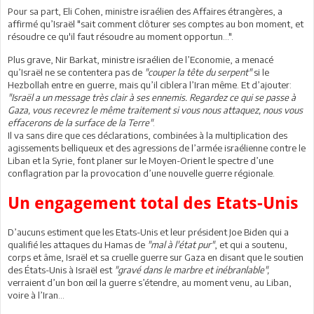
Pour sa part, Eli Cohen, ministre israélien des Affaires étrangères, a
affirmé qu’Israël "sait comment clôturer ses comptes au bon moment, et
résoudre ce qu'il faut résoudre au moment opportun…".
Plus grave, Nir Barkat, ministre israélien de l’Economie, a menacé
qu’Israël ne se contentera pas de
"couper la tête du serpent"
si le
Hezbollah entre en guerre, mais qu’il ciblera l’Iran même. Et d’ajouter:
"Israël a un message très clair à ses ennemis. Regardez ce qui se passe à
Gaza, vous recevrez le même traitement si vous nous attaquez, nous vous
effacerons de la surface de la Terre"
.
Il va sans dire que ces déclarations, combinées à la multiplication des
agissements belliqueux et des agressions de l’armée israélienne contre le
Liban et la Syrie, font planer sur le Moyen-Orient le spectre d’une
conflagration par la provocation d’une nouvelle guerre régionale.
Un engagement total des Etats-Unis
D’aucuns estiment que les Etats-Unis et leur président Joe Biden qui a
qualifié les attaques du Hamas de
"mal à l'état pur"
, et qui a soutenu,
corps et âme, Israël et sa cruelle guerre sur Gaza en disant que le soutien
des États-Unis à Israël est
"gravé dans le marbre et inébranlable",
verraient d’un bon œil la guerre s’étendre, au moment venu, au Liban,
voire à l’Iran…