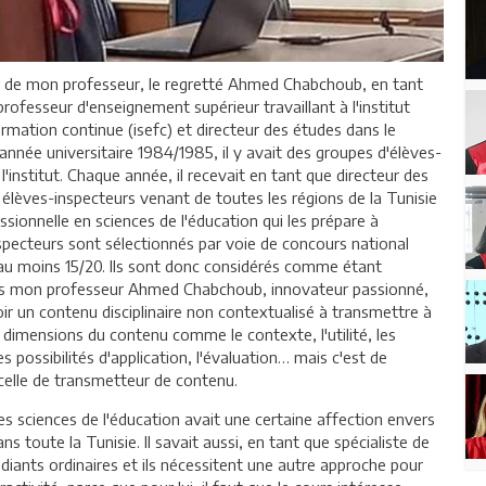
er de mon professeur, le regretté Ahmed Chabchoub, en tant
rofesseur d'enseignement supérieur travaillant à l'institut
ormation continue (isefc) et directeur des études dans le
année universitaire 1984/1985, il y avait des groupes d'élèves-
l'institut. Chaque année, il recevait en tant que directeur des
élèves-inspecteurs venant de toutes les régions de la Tunisie
sionnelle en sciences de l'éducation qui les prépare à
inspecteurs sont sélectionnés par voie de concours national
'au moins 15/20. Ils sont donc considérés comme étant
Mais mon professeur Ahmed Chabchoub, innovateur passionné,
oir un contenu disciplinaire non contextualisé à transmettre à
s dimensions du contenu comme le contexte, l'utilité, les
s possibilités d'application, l'évaluation… mais c'est de
 celle de transmetteur de contenu.
 les sciences de l'éducation avait une certaine affection envers
s toute la Tunisie. Il savait aussi, en tant que spécialiste de
udiants ordinaires et ils nécessitent une autre approche pour