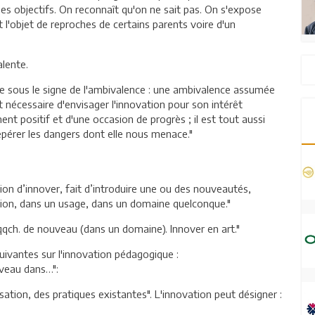
ses objectifs. On reconnaît qu'on ne sait pas. On s'expose
it l'objet de reproches de certains parents voire d'un
lente.
ge sous le signe de l'ambivalence : une ambivalence assumée
t nécessaire d'envisager l'innovation pour son intérêt
nt positif et d'une occasion de progrès ; il est tout aussi
epérer les dangers dont elle nous menace."
 Action d’innover, fait d’introduire une ou des nouveautés,
ion, dans un usage, dans un domaine quelconque."
 qqch. de nouveau (dans un domaine). Innover en art."
uivantes sur l'innovation pédagogique :
uveau dans…":
ation, des pratiques existantes". L'innovation peut désigner :