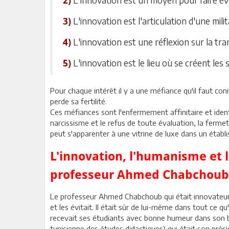
2)
L'innovation est l'articulation d'une mili
3)
L'innovation est une réflexion sur la tran
4)
L'innovation est le lieu où se créent les
5)
Pour chaque intérêt il y a une méfiance qu'il faut con
perde sa fertilité.
Ces méfiances sont l'enfermement affinitaire et identi
narcissisme et le refus de toute évaluation, la fermetur
peut s'apparenter à une vitrine de luxe dans un établ
L'innovation, l'humanisme et l
professeur Ahmed Chabchoub
Le professeur Ahmed Chabchoub qui était innovateur 
et les évitait. Il était sûr de lui-même dans tout ce qu'
recevait ses étudiants avec bonne humeur dans son bur
tunisienne des études didactiques) qui était son présid