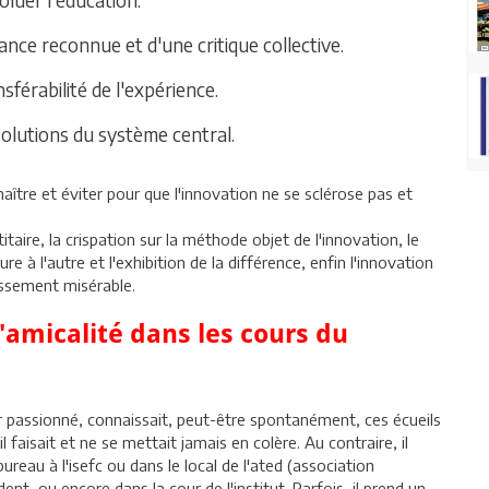
tance reconnue et d'une critique collective.
sférabilité de l'expérience.
 solutions du système central.
naître et éviter pour que l'innovation ne se sclérose pas et
taire, la crispation sur la méthode objet de l'innovation, le
e à l'autre et l'exhibition de la différence, enfin l'innovation
issement misérable.
'amicalité dans les cours du
passionné, connaissait, peut-être spontanément, ces écueils
il faisait et ne se mettait jamais en colère. Au contraire, il
eau à l'isefc ou dans le local de l'ated (association
ent, ou encore dans la cour de l'institut. Parfois, il prend un