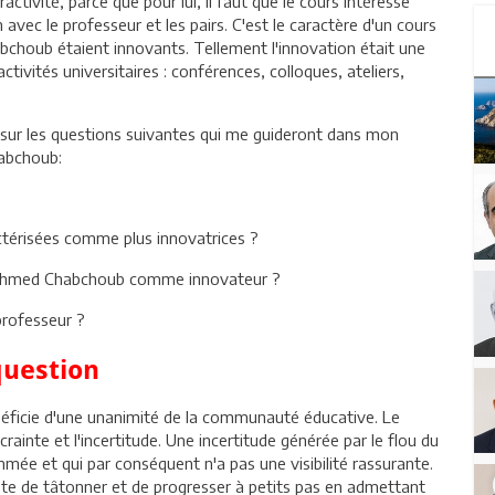
activité, parce que pour lui, il faut que le cours intéresse
n avec le professeur et les pairs. C'est le caractère d'un cours
bchoub étaient innovants. Tellement l'innovation était une
ctivités universitaires : conférences, colloques, ateliers,
es sur les questions suivantes qui me guideront dans mon
habchoub:
ctérisées comme plus innovatrices ?
 Ahmed Chabchoub comme innovateur ?
professeur ?
question
néficie d'une unanimité de la communauté éducative. Le
 crainte et l'incertitude. Une incertitude générée par le flou du
mmée et qui par conséquent n'a pas une visibilité rassurante.
pte de tâtonner et de progresser à petits pas en admettant