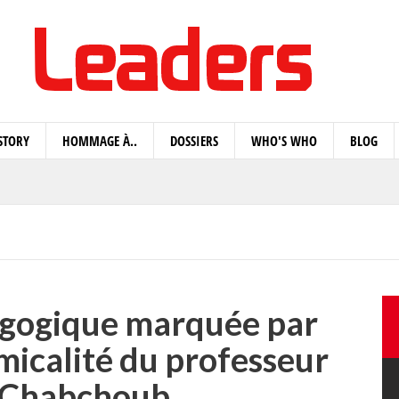
STORY
HOMMAGE À..
DOSSIERS
WHO'S WHO
BLOG
agogique marquée par
micalité du professeur
Chabchoub