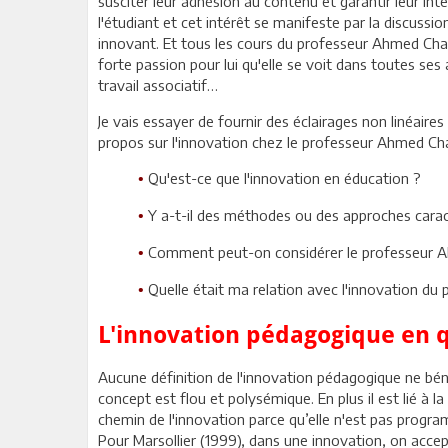
susciter leur adhésion au contenu et garantir leur inter
l'étudiant et cet intérêt se manifeste par la discussio
innovant. Et tous les cours du professeur Ahmed Cha
forte passion pour lui qu'elle se voit dans toutes ses a
travail associatif…
Je vais essayer de fournir des éclairages non linéair
propos sur l'innovation chez le professeur Ahmed C
Qu'est-ce que l'innovation en éducation ?
•
Y a-t-il des méthodes ou des approches cara
•
Comment peut-on considérer le professeur
•
Quelle était ma relation avec l'innovation du 
•
L'innovation pédagogique en 
Aucune définition de l'innovation pédagogique ne bé
concept est flou et polysémique. En plus il est lié à la
chemin de l'innovation parce qu’elle n'est pas progra
Pour Marsollier (1999), dans une innovation, on acce