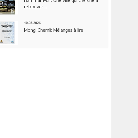
Hammam-Lif: Une ville qui cherche à
retrouver ...
10.03.2026
Mongi Chemli: Mélanges à lire