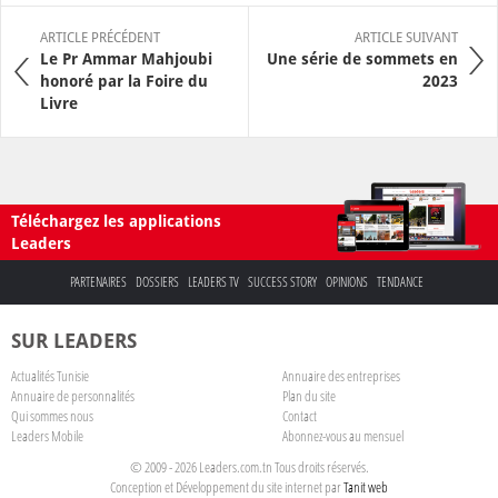
ARTICLE PRÉCÉDENT
ARTICLE SUIVANT
Le Pr Ammar Mahjoubi
Une série de sommets en
honoré par la Foire du
2023
Livre
Téléchargez les applications
Leaders
PARTENAIRES
DOSSIERS
LEADERS TV
SUCCESS STORY
OPINIONS
TENDANCE
SUR LEADERS
Actualités Tunisie
Annuaire des entreprises
Annuaire de personnalités
Plan du site
Qui sommes nous
Contact
Leaders Mobile
Abonnez-vous au mensuel
© 2009 - 2026 Leaders.com.tn Tous droits réservés.
Conception et Développement du site internet par
Tanit web