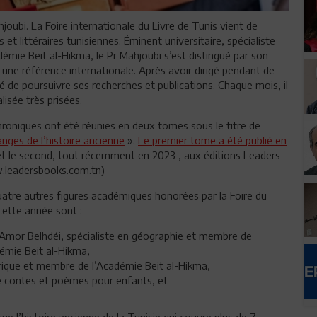
bi. La Foire internationale du Livre de Tunis vient de
et littéraires tunisiennes. Éminent universitaire, spécialiste
émie Beit al-Hikma, le Pr Mahjoubi s’est distingué par son
une référence internationale. Après avoir dirigé pendant de
é de poursuivre ses recherches et publications. Chaque mois, il
lisée très prisées.
hroniques ont été réunies en deux tomes sous le titre de
nges de l’histoire ancienne
».
Le premier tome a été publié en
t le second, tout récemment en 2023 , aux éditions Leaders
leadersbooks.com.tn)
uatre autres figures académiques honorées par la Foire du
cette année sont :
 Amor Belhdéi, spécialiste en géographie et membre de
démie Beit al-Hikma,
rique et membre de l’Académie Beit al-Hikma,
e contes et poèmes pour enfants, et
e l’histoire ancienne de la Tunisie qui couvre plus de 7