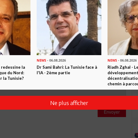
0
Commentaires
Commenter
NEWS
- 06.08.2026
NEWS
- 06.08.2026
 redessine la
Dr Sami Bahri: La Tunisie face à
Riadh Zghal - L
ique du Nord:
l'IA - 2ème partie
développement:
 la Tunisie?
décentralisatio
chemin à parcou
Ne plus afficher
Envoyer