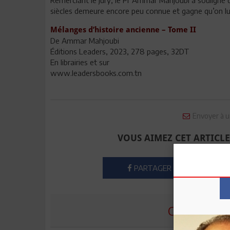
siècles demeure encore peu connue et gagne qu’on lui
Mélanges d’histoire ancienne – Tome II
De Ammar Mahjoubi
Éditions Leaders, 2023, 278 pages, 32DT
En librairies et sur
www.leadersbooks.com.tn
Envoyer à u
VOUS AIMEZ CET ARTICLE
PARTAGER
COMMENTE