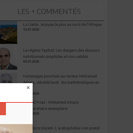
LES + COMMENTÉS
La Galite : le joyau le plus au nord de l'Afrique
12.07.2026
Le régime Tayibat: Les dangers des discours
nutritionnels simplistes et non validés
09.07.2026
Hommages ponctués au recteur Mohamed
Amara, décédé lundi : les mathématiques en
deuil
03.08.2026
Ahmed Friaa - Mohamed Amara:
l’Universitaire exemplaire
04.08.2026
Abdelaziz Kacem: L’arabophobie s’en prend