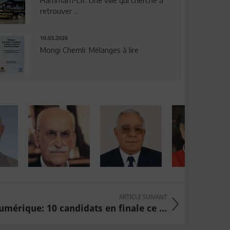
Hammam-Lif: Une ville qui cherche à
retrouver ...
10.03.2026
Mongi Chemli: Mélanges à lire
ARTICLE SUIVANT
umérique: 10 candidats en finale ce ...