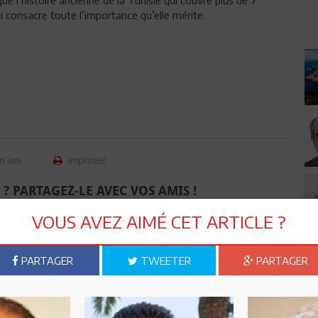
 consacre toute l’importance qu’elle mérite.
n ami
Imprimer
 ? PARTAGEZ-LE AVEC VOS AMIS !
VOUS AVEZ AIMÉ CET ARTICLE ?
TWEETER
ABONNEZ-VOUS
PARTAGER
TWEETER
PARTAGER
R CET ARTICLE