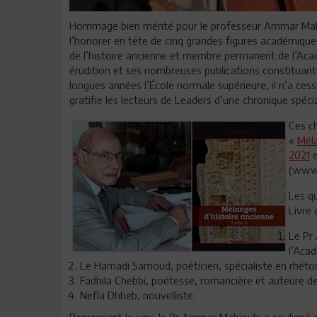
Hommage bien mérité pour le professeur Ammar Mahjou
l’honorer en tête de cinq grandes figures académiques 
de l’histoire ancienne et membre permanent de l’Acad
érudition et ses nombreuses publications constituant 
longues années l’École normale supérieure, il n’a cess
gratifie les lecteurs de Leaders d’une chronique spécia
Ces c
«
Méla
2021
e
(www.
Les q
Livre 
Le Pr
l’Aca
Le Hamadi Samoud, poéticien, spécialiste en rhéto
Fadhila Chebbi, poétesse, romancière et auteure d
Nefla Dhheb, nouvelliste.
Remerciant le jury, le Pr Ammar Mahjoubi a souligné qu