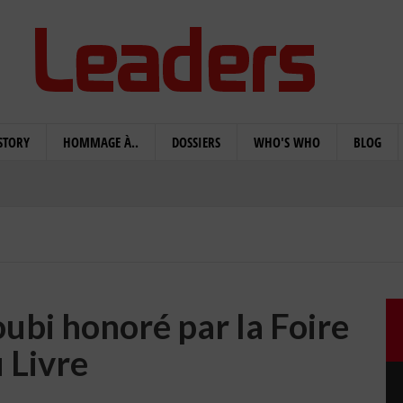
STORY
HOMMAGE À..
DOSSIERS
WHO'S WHO
BLOG
bi honoré par la Foire
 Livre