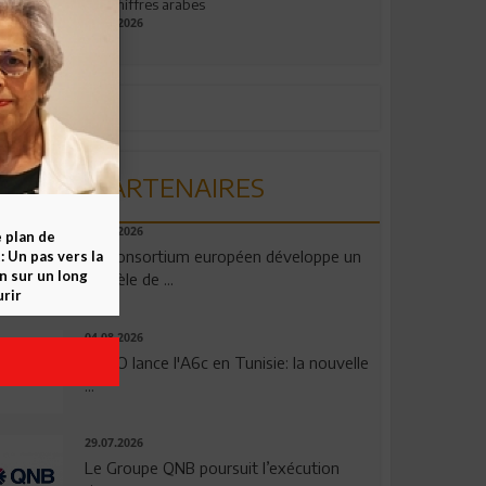
aux chiffres arabes
09.07.2026
PARTENAIRES
06.08.2026
e plan de
Un consortium européen développe un
 Un pas vers la
n sur un long
modèle de ...
rir
04.08.2026
OPPO lance l'A6c en Tunisie: la nouvelle
...
29.07.2026
Le Groupe QNB poursuit l’exécution