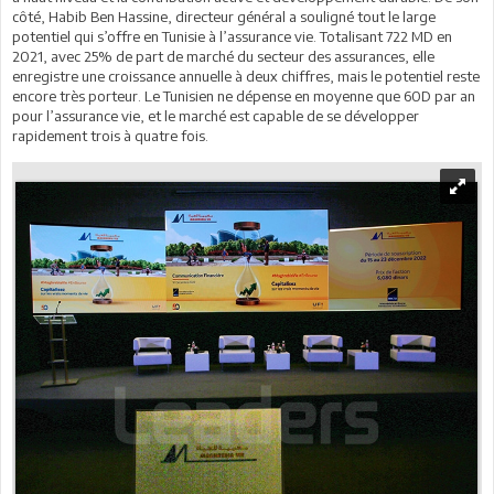
côté, Habib Ben Hassine, directeur général a souligné tout le large
potentiel qui s’offre en Tunisie à l’assurance vie. Totalisant 722 MD en
2021, avec 25% de part de marché du secteur des assurances, elle
enregistre une croissance annuelle à deux chiffres, mais le potentiel reste
encore très porteur. Le Tunisien ne dépense en moyenne que 60D par an
pour l’assurance vie, et le marché est capable de se développer
rapidement trois à quatre fois.