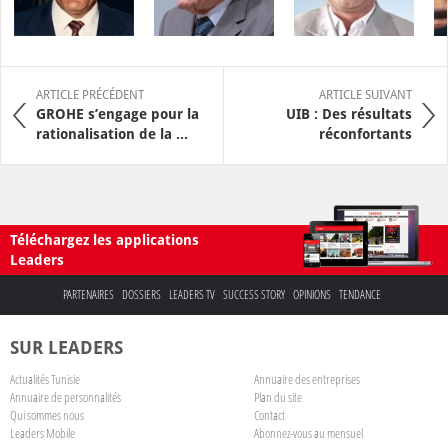
ARTICLE PRÉCÉDENT
ARTICLE SUIVANT
GROHE s’engage pour la
UIB : Des résultats
rationalisation de la ...
réconfortants
Téléchargez les applications
Leaders
PARTENAIRES
DOSSIERS
LEADERS TV
SUCCESS STORY
OPINIONS
TENDANCE
SUR LEADERS
Actualités Tunisie
Annuaire des entreprises
Annuaire de personnalités
Plan du site
Qui sommes nous
Contact
Leaders Mobile
Abonnez-vous au mensuel