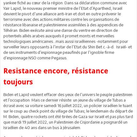
yankee fiché au cœur de la région. Dans sa déclaration commune avec
Yair Lapid, le nouveau premier ministre de l’Etat d’Apartheid, Israël
devient le pivot d’une alliance anti-Iran et doit en outre prévenir le
terrorisme avec des actions militaires contre les organisations de
résistance libanaise et palestinienne assimilées à des appendices de
Téhéran. Biden exécute ainsi une danse du ventre en direction de
potentiels alliés arabes auxquels il promet monts et merveilles
technologiques américaines…mais aussi israéliennes -notamment pour
surveiller leurs opposants à l’instar de l’Etat du Shin Bet c.-à-d. Israël- et
de ses instruments d’espionnage peaufinés par l’ignoble firme
d’espionnage NSO comme Pegasus.
Resistance encore, résistance
toujours
Biden et Lapid veulent effacer des yeux de l’univers le peuple palestinien
et l’occupation. Mais ce dernier résiste: un jeune du village de Tubas a
écrasé avec sa voiture samedi 16 juillet 2022, un policier israélien le tuant
sur le coup au check point du village de Tubas; le lendemain du départ de
M. Biden, quatre rockets ont été tirées de Gaza sur Israël et pas plus tard
que mardi 19 juillet 2022, un Palestinien de Cisjordanie a poignardé un
Israélien de 40 ans dans un bus à Jérusalem.