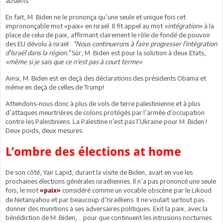
absents.
En fait, M. Biden ne le prononça qu’une seule et unique fois cet
imprononçable mot «paix» en Israël. Il fit appel au mot
«intégration»
à la
place de celui de paix, affirmant clairement le rôle de fondé de pouvoir
des EU dévolu à Israël :
"Nous continuerons à faire progresser l'intégration
d'Israël dans la région."
Sûr, M. Biden est pour la solution à deux Etats,
«même si je sais que ce n'est pas à court terme»
.
Ainsi, M. Biden est en deçà des déclarations des présidents Obama et
même en deçà de celles de Trump!
Attendons-nous donc à plus de vols de terre palestinienne et à plus
d’attaques meurtrières de colons protégés par l’armée d’occupation
contre les Palestiniens. La Palestine n’est pas l’Ukraine pour M. Biden !
Deux poids, deux mesures.
L’ombre des élections at home
De son côté, Yair Lapid, durant la visite de Biden, avait en vue les
prochaines élections générales israéliennes. Il n’a pas prononcé une seule
fois, le mot
considéré comme un vocable obscène par le Likoud
«paix»
de Netanyahou et par beaucoup d’Israéliens. Il ne voulait surtout pas
donner des munitions à ses adversaires politiques. Exit la paix, avec la
bénédiction de M. Biden, …pour que continuent les intrusions nocturnes