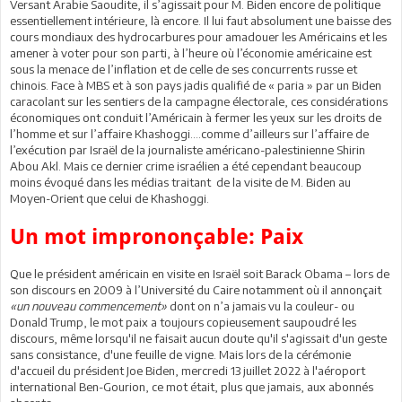
Versant Arabie Saoudite, il s’agissait pour M. Biden encore de politique
essentiellement intérieure, là encore. Il lui faut absolument une baisse des
cours mondiaux des hydrocarbures pour amadouer les Américains et les
amener à voter pour son parti, à l’heure où l’économie américaine est
sous la menace de l’inflation et de celle de ses concurrents russe et
chinois. Face à MBS et à son pays jadis qualifié de « paria » par un Biden
caracolant sur les sentiers de la campagne électorale, ces considérations
économiques ont conduit l’Américain à fermer les yeux sur les droits de
l’homme et sur l’affaire Khashoggi….comme d’ailleurs sur l’affaire de
l’exécution par Israël de la journaliste américano-palestinienne Shirin
Abou Akl. Mais ce dernier crime israélien a été cependant beaucoup
moins évoqué dans les médias traitant de la visite de M. Biden au
Moyen-Orient que celui de Khashoggi.
Un mot imprononçable: Paix
Que le président américain en visite en Israël soit Barack Obama – lors de
son discours en 2009 à l’Université du Caire notamment où il annonçait
«un nouveau commencement»
dont on n’a jamais vu la couleur- ou
Donald Trump, le mot paix a toujours copieusement saupoudré les
discours, même lorsqu'il ne faisait aucun doute qu'il s'agissait d'un geste
sans consistance, d'une feuille de vigne. Mais lors de la cérémonie
d'accueil du président Joe Biden, mercredi 13 juillet 2022 à l'aéroport
international Ben-Gourion, ce mot était, plus que jamais, aux abonnés