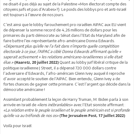
ne disait-il pas déjà au sujet de la Palestine «Mon électorat compte des
citoyens juifs et pas d’Arabes»?) Le poids des lobbys pro et anti-Israël
est toujours à l’œuvre de nos jours.
C’est ainsi que le lobby farouchement pro-israélien AIPAC aux EU vient
de dépenser la somme record de 4,26 millions de dollars pour les
primaires du parti démocrate au Sénat dans l’Etat du Maryland afin de
faire battre l’ex-représentante afro-américaine Donna Edwards.
«Dépensant plus qu’elle ne l’a fait dans n’importe quelle compétition
électorale à ce jour, l’AIPAC a ciblé Donna Edwards affirmant qu’elle «
saperait activement » les relations américano-israéliennes si elle était
élue.»
Quant au lobby juif libéral critique de la
(Haaretz, 20 juillet 2022)
politique israélienne J Street, il a dépensé 720 000 dollars contre
l’adversaire d’Edwards, l’afro-américain Glenn Ivey auquel il reproche
d’avoir accepté le soutien de l’AIPAC. Bien entendu, Glenn Ivey a de
fortes chances de gagner cette primaire. C’est l’argent qui décide dans la
démocratie américaine !
Assimilant probablement la leçon de Harry Truman, M. Biden parla à son
arrivée en Israël de
«liens inébranlables»
avec l’Etat sioniste affirmant :
«La relation entre le peuple israélien et le peuple américain est si profonde
qu’elle va au tréfonds de nos os»
(The Jerusalem Post, 17 juillet 2022)
Voilà pour Israël.