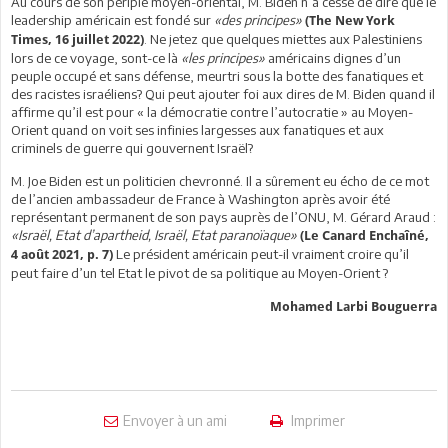
Au cours de son périple moyen-oriental, M. Biden n’a cessé de dire que le
leadership américain est fondé sur
«des principes»
(The New York
. Ne jetez que quelques miettes aux Palestiniens
Times, 16 juillet 2022)
lors de ce voyage, sont-ce là
«les principes»
américains dignes d’un
peuple occupé et sans défense, meurtri sous la botte des fanatiques et
des racistes israéliens? Qui peut ajouter foi aux dires de M. Biden quand il
affirme qu’il est pour « la démocratie contre l’autocratie » au Moyen-
Orient quand on voit ses infinies largesses aux fanatiques et aux
criminels de guerre qui gouvernent Israël?
M. Joe Biden est un politicien chevronné. Il a sûrement eu écho de ce mot
de l’ancien ambassadeur de France à Washington après avoir été
représentant permanent de son pays auprès de l’ONU, M. Gérard Araud :
«Israël, Etat d’apartheid, Israël, Etat paranoïaque»
(Le Canard Enchaîné,
Le président américain peut-il vraiment croire qu’il
4 août 2021, p. 7)
peut faire d’un tel Etat le pivot de sa politique au Moyen-Orient ?
Mohamed Larbi Bouguerra
Envoyer à un ami
Imprimer