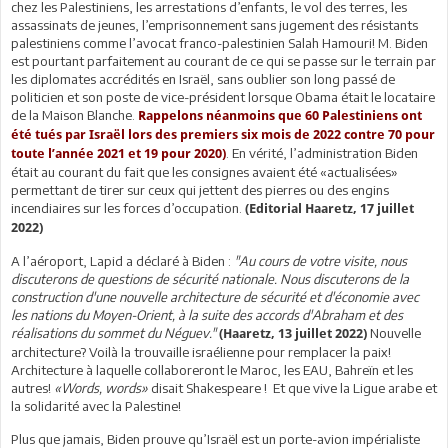
chez les Palestiniens, les arrestations d’enfants, le vol des terres, les
assassinats de jeunes, l’emprisonnement sans jugement des résistants
palestiniens comme l’avocat franco-palestinien Salah Hamouri! M. Biden
est pourtant parfaitement au courant de ce qui se passe sur le terrain par
les diplomates accrédités en Israël, sans oublier son long passé de
politicien et son poste de vice-président lorsque Obama était le locataire
de la Maison Blanche.
Rappelons néanmoins que 60 Palestiniens ont
été tués par Israël lors des premiers six mois de 2022 contre 70 pour
. En vérité, l’administration Biden
toute l’année 2021 et 19 pour 2020)
était au courant du fait que les consignes avaient été «actualisées»
permettant de tirer sur ceux qui jettent des pierres ou des engins
incendiaires sur les forces d’occupation.
(Editorial Haaretz, 17 juillet
2022)
A l’aéroport, Lapid a déclaré à Biden :
"Au cours de votre visite, nous
discuterons de questions de sécurité nationale. Nous discuterons de la
construction d'une nouvelle architecture de sécurité et d'économie avec
les nations du Moyen-Orient, à la suite des accords d'Abraham et des
réalisations du sommet du Néguev."
Nouvelle
(Haaretz, 13 juillet 2022)
architecture? Voilà la trouvaille israélienne pour remplacer la paix!
Architecture à laquelle collaboreront le Maroc, les EAU, Bahreïn et les
autres!
«Words, words»
disait Shakespeare ! Et que vive la Ligue arabe et
la solidarité avec la Palestine!
Plus que jamais, Biden prouve qu’Israël est un porte-avion impérialiste