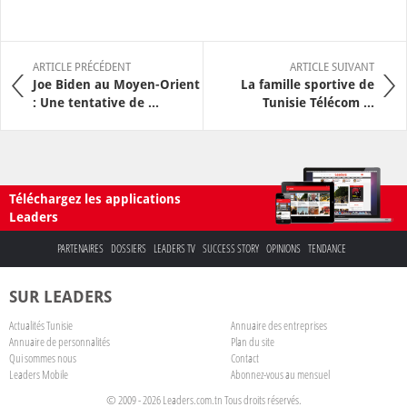
ARTICLE PRÉCÉDENT
ARTICLE SUIVANT
Joe Biden au Moyen-Orient
La famille sportive de
: Une tentative de ...
Tunisie Télécom ...
Téléchargez les applications
Leaders
PARTENAIRES
DOSSIERS
LEADERS TV
SUCCESS STORY
OPINIONS
TENDANCE
SUR LEADERS
Actualités Tunisie
Annuaire des entreprises
Annuaire de personnalités
Plan du site
Qui sommes nous
Contact
Leaders Mobile
Abonnez-vous au mensuel
© 2009 - 2026 Leaders.com.tn Tous droits réservés.