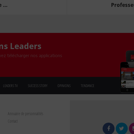
...
Professe
ons Leaders
ez télécharger nos applications
LEADERS TV
SUCCESS STORY
OPINIONS
TENDANCE
Annuaire de personnalités
Contact