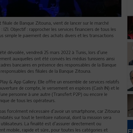
iliale de Banque Zitouna, vient de lancer sur le marché
 IZI. Objectif : rapprocher les services financiers de tous les
plus simple le paiement des achats divers et les transactions
 été dévoilée, vendredi 25 mars 2022 à Tunis, lors d’une
ment auxquelles ont été conviés les médias tunisiens ainsi
s cadres bancaires en présence des responsables de la Banque
 responsables des filiales de la Banque Zitouna.
 Play & App Gallery. Elle offre un ensemble de services relatifs
’ouverture de compte, le versement en espèces (Cash IN) et le
d’une personne à une autre (Transfert P2P) ou encore le
nique de tous les opérateurs.
est pas forcément nécessaire d’avoir un smartphone, car Zitouna
tés sur tout le territoire national, dont la mission sera
tilisateurs. La finalité est d’assurer directement ou
t mobile, rapide et sûre, pour toutes les catégories et