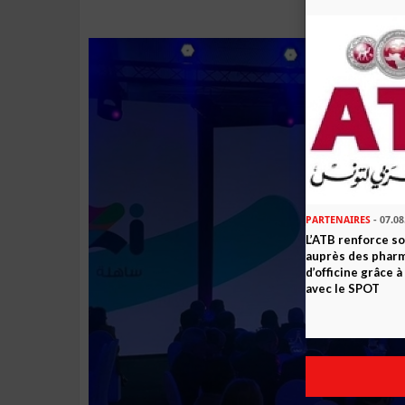
PARTENAIRES
- 07.08
L’ATB renforce 
auprès des phar
d’officine grâce 
avec le SPOT