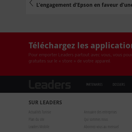
L’engagement d’Epson en faveur d’une 
Téléchargez les applicati
Pour emporter Leaders partout avec vous, vous pouv
gratuites sur le « store » de votre appareil.
PARTENAIRES
DOSSIERS
SUR LEADERS
Actualités Tunisie
Annuaire des entreprises
Plan du site
Qui sommes nous
Leaders Mobile
Abonnez-vous au mensuel