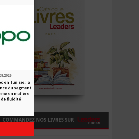
08.2026
c en Tunisie: la
ence du segment
mme en matière
 de fluidité
COMMANDEZ NOS LIVRES SUR