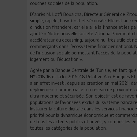
couches sociales de la population.
D’après M. Lotfi Bouaicha, Directeur Général de Zito
simple, rapide, Low-Cost et sécurisée. Elle est au cœu
d’inclusion financière, car elle allie la finance et les 
ajouté « Notre nouvelle société Zitouna Paiement che
accélérateur du decashing, aujourd’hui très utile et né
commerçants dans l’écosystème financier national. N’
de l’inclusion sociale permettant l’accès de la popula
logement ou l’éducation ».
Agréé par la Banque Centrale de Tunisie, en tant qu
N°2018-16 et la loi 2016-48 Relative Aux Banques Et
a en effet investi, depuis sa création en mai 2021, da
déploiement commercial et un réseau de proximité cou
ultra moderne et sécurisée. Son objectif est de favor
populations défavorisées exclus du système bancaire
Instaurer la culture digitale dans les services financ
priorité pour la dynamique économique et commerciale 
de tous les acteurs publics et privés, y compris les e
toutes les catégories de la population.