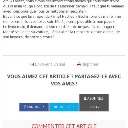
dit : « Farhat, nous avons des informations fiables qui nous font croire
que la main rouge a projeté de t’assassiner demain. Il faut que tu viennes
avec nous pour que nous te mettions en sécurité ».
Et voilà ce que lui a répondu Farhat Hached « Béchir, prends ma femme
et mes enfants avec toi ce soir. Mort,je serai plus utile à mon pays ».
Le lendemain, il demande à son chauffeur de ne pas l’accompagner.
Monté seul dans sa voiture, il était allé à la rencontre de son destin, de
son histoire, de notre histoire."
Envoyer à un ami
Imprimer
VOUS AIMEZ CET ARTICLE ? PARTAGEZ-LE AVEC
VOS AMIS !
ABONNEZ-
PARTAGER
TWEETER
VOUS
COMMENTER CET ARTICLE