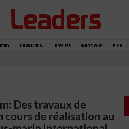
STORY
HOMMAGE À..
DOSSIERS
WHO'S WHO
BLOG
om: Des travaux de
 cours de réalisation au
us-marin international