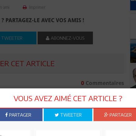
n ami
Imprimer
 ? PARTAGEZ-LE AVEC VOS AMIS !
TWEETER
ABONNEZ-VOUS
R CET ARTICLE
0
Commentaires
VOUS AVEZ AIMÉ CET ARTICLE ?
Commenter
PARTAGER
TWEETER
PARTAGER