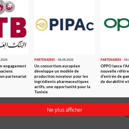
Envoyer
.2026
PARTENAIRES
- 06.08.2026
PARTENAIRES
- 04.
son engagement
Un consortium européen
OPPO lance l'A6
maciens
développe un modèle de
nouvelle référ
à un partenariat
production novateur pour les
d'entrée de ga
ingrédients pharmaceutiques
de durabilité et
actifs, une opportunité pour la
Tunisie
Ne plus afficher