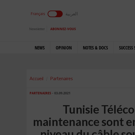
العربية
Français
Newsletter
ABONNEZ-VOUS
NEWS
OPINION
NOTES & DOCS
SUCCESS 
Accueil
Partenaires
PARTENAIRES
- 03.09.2021
Tunisie Téléc
maintenance sont en
niveau du câble so