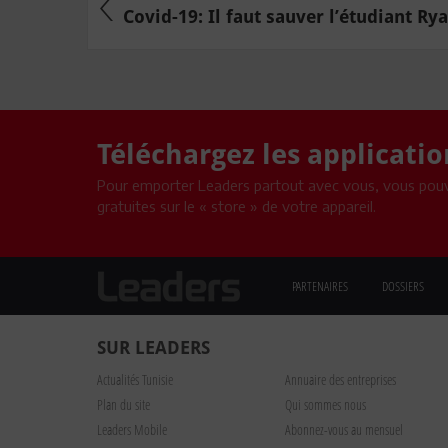
Covid-19: Il faut sauver l’étudiant Ry
Téléchargez les applicati
Pour emporter Leaders partout avec vous, vous pouv
gratuites sur le « store » de votre appareil.
PARTENAIRES
DOSSIERS
SUR LEADERS
Actualités Tunisie
Annuaire des entreprises
Plan du site
Qui sommes nous
Leaders Mobile
Abonnez-vous au mensuel