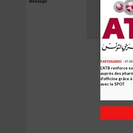
Message
PARTENAIRES
- 07.08
L’ATB renforce 
auprès des phar
d’officine grâce 
avec le SPOT