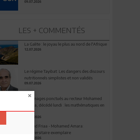
09.07.2026
LES + COMMENTÉS
La Galite : le joyau le plus au nord de l'Afrique
12.07.2026
Le régime Tayibat: Les dangers des discours
nutritionnels simplistes et non validés
09.07.2026
Hommages ponctués au recteur Mohamed
Amara, décédé lundi : les mathématiques en
deuil
03.08.2026
Ahmed Friaa - Mohamed Amara:
l’Universitaire exemplaire
04.08.2026