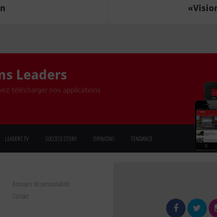
an
«Vision
ons Leaders
ez télécharger nos applications
LEADERS TV
SUCCESS STORY
OPINIONS
TENDANCE
Annuaire de personnalités
Contact