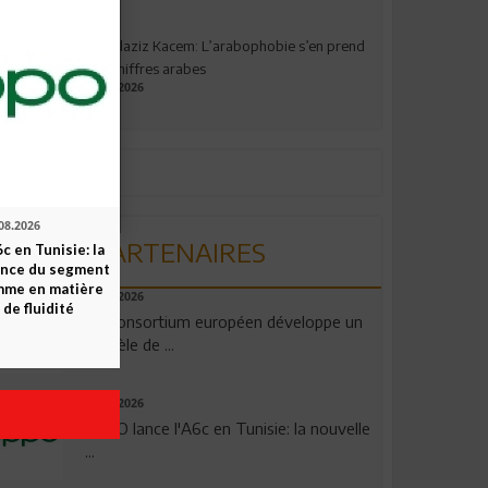
Abdelaziz Kacem: L’arabophobie s’en prend
aux chiffres arabes
09.07.2026
08.2026
PARTENAIRES
c en Tunisie: la
ence du segment
mme en matière
06.08.2026
 de fluidité
Un consortium européen développe un
modèle de ...
04.08.2026
OPPO lance l'A6c en Tunisie: la nouvelle
...