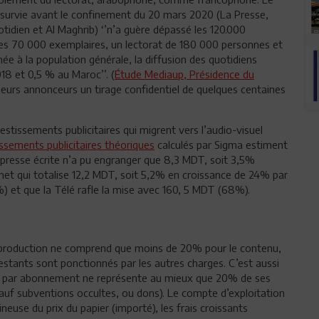
n survie avant le confinement du 20 mars 2020 (La Presse,
dien et Al Maghrib) ‘’n’a guère dépassé les 120.000
les 70 000 exemplaires, un lectorat de 180 000 personnes et
e à la population générale, la diffusion des quotidiens
18 et 0,5 % au Maroc’’. (
Étude Mediaup, Présidence du
à leurs annonceurs un tirage confidentiel de quelques centaines
stissements publicitaires qui migrent vers l’audio-visuel
issements publicitaires théoriques
calculés par Sigma estiment
 presse écrite n’a pu engranger que 8,3 MDT, soit 3,5%
ernet qui totalise 12,2 MDT, soit 5,2% en croissance de 24% par
%) et que la Télé rafle la mise avec 160, 5 MDT (68%).
de production ne comprend que moins de 20% pour le contenu,
restants sont ponctionnés par les autres charges. C’est aussi
et par abonnement ne représente au mieux que 20% de ses
sauf subventions occultes, ou dons). Le compte d’exploitation
euse du prix du papier (importé), les frais croissants