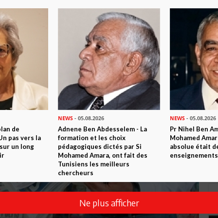
NEWS
- 05.08.2026
NEWS
- 05.08.2026
plan de
Adnene Ben Abdesselem - La
Pr Nihel Ben Am
n pas vers la
formation et les choix
Mohamed Amara:
sur un long
pédagogiques dictés par Si
absolue était d
ir
Mohamed Amara, ont fait des
enseignements 
Tunisiens les meilleurs
chercheurs
Ne plus afficher