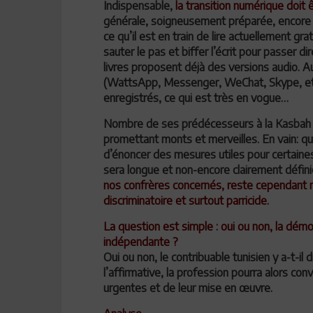
Indispensable,
la transition numérique doit 
générale, soigneusement préparée, encore fa
ce qu’il est en train de lire actuellement g
sauter le pas et biffer l’écrit pour passer
livres proposent déjà des versions audio. A
(WattsApp, Messenger, WeChat, Skype, et
enregistrés, ce qui est très en vogue…
Nombre de ses prédécesseurs à la Kasbah av
promettant monts et merveilles. En vain: qu
d’énoncer des mesures utiles pour certaine
sera longue et non-encore clairement défin
nos confrères concernés, reste cependant n
discriminatoire et surtout parricide.
La question est simple : oui ou non, la démo
indépendante ?
Oui ou non, le contribuable tunisien y a-t-il
l’affirmative, la profession pourra alors co
urgentes et de leur mise en œuvre.