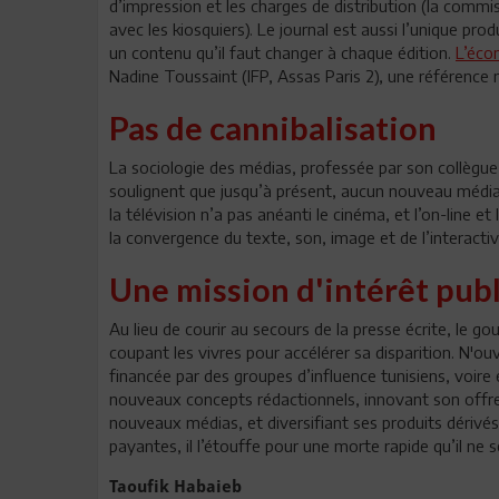
d’impression et les charges de distribution (la comm
avec les kiosquiers). Le journal est aussi l’unique pr
un contenu qu’il faut changer à chaque édition.
L’éco
Nadine Toussaint (IFP, Assas Paris 2), une référence 
Pas de cannibalisation
La sociologie des médias, professée par son collègu
soulignent que jusqu’à présent, aucun nouveau média 
la télévision n’a pas anéanti le cinéma, et l’on-line e
la convergence du texte, son, image et de l’interacti
Une mission d'intérêt publ
Au lieu de courir au secours de la presse écrite, le go
coupant les vivres pour accélérer sa disparition. N'ouv
financée par des groupes d’influence tunisiens, voire 
nouveaux concepts rédactionnels, innovant son offre
nouveaux médias, et diversifiant ses produits dérivés
payantes, il l’étouffe pour une morte rapide qu’il ne 
Taoufik Habaieb