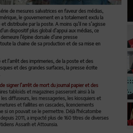
 série de mesures salvatrices en faveur des médias,
 numérique, le gouvernement en a totalement exclu la
et distribuée par la poste. A moins qu’il ne s’agisse
d’un dispositif plus global d’appui aux médias, ce
ui demeure l’épine dorsale d’une presse
 toute la chaine de sa production et de sa mise en
 et l’arrêt des imprimeries, de la poste et des
osques et des grandes surfaces, la presse écrite
.
 signer l’arrêt de mort du journal papier et des
es tabloïds et magazines passeront ainsi à la
 les diffuseurs, les messageries, les kiosquiers et
metures et faillites en cascades, licenciements
e si on pouvait se le permettre. Déjà l'hécatombe
 depuis 2011, a impacté plus de 160 titres de diverses
otidiens Assarih et Attounsia.