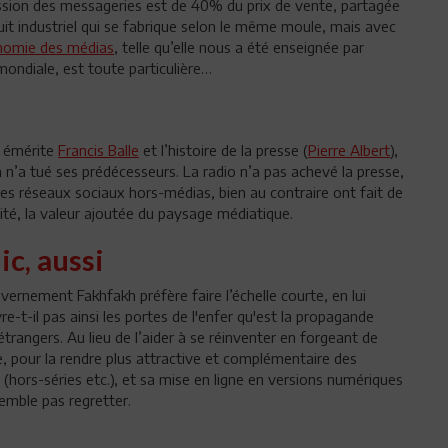
ission des messageries est de 40% du prix de vente, partagée
oduit industriel qui se fabrique selon le même moule, mais avec
nomie des médias
, telle qu’elle nous a été enseignée par
mondiale, est toute particulière…
e émérite
Francis Balle
et l’histoire de la presse (
Pierre Albert
),
n’a tué ses prédécesseurs. La radio n’a pas achevé la presse,
t les réseaux sociaux hors-médias, bien au contraire ont fait de
vité, la valeur ajoutée du paysage médiatique.
ic, aussi
uvernement Fakhfakh préfère faire l’échelle courte, en lui
re-t-il pas ainsi les portes de l'enfer qu'est la propagande
étrangers. Au lieu de l’aider à se réinventer en forgeant de
, pour la rendre plus attractive et complémentaire des
 (hors-séries etc.), et sa mise en ligne en versions numériques
semble pas regretter.