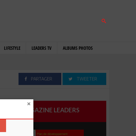
LIFESTYLE
LEADERS TV
ALBUMS PHOTOS
PARTAGER
TWEETER
MAGAZINE LEADERS