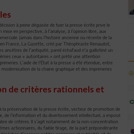
les
cision à peine déguisée de tuer la presse écrite prive le
 mise en perspective, à l’analyse, à l’opinion libre, aux
mmerciale. Jamais dans l’histoire ancienne ou récente de la
é en France, La Gazette, créé par Théophraste Renaudot,
s ancêtres de l’antiquité, pareil échafaud n’a guillotiné un
 mêmes ceux « autoritaires » ont prêté une attention
mprimeries. L’aide de l’État à la presse a été étendue, entre
 modernisation de la chaine graphique et des imprimeries
 de critères rationnels et
 la préservation de la presse écrite, vecteur de promotion de
ble, de l’information et du divertissement intellectuel, a imposé
bre de critères. Il s’agit notamment de la non-concentration
mêmes actionnaires, du faible tirage, de la part prépondérante
(dépêches d’agences petites annonces et publicité), et de