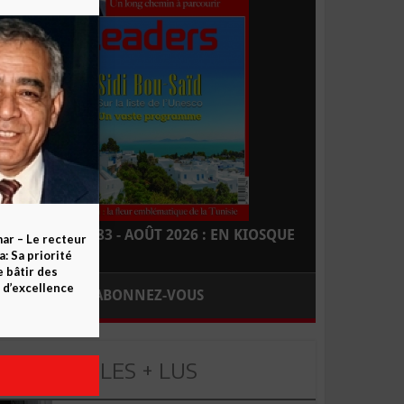
LEADERS N° 183 - AOÛT 2026 : EN KIOSQUE
ar – Le recteur
 Sa priorité
e bâtir des
d’excellence
ABONNEZ-VOUS
LES + LUS