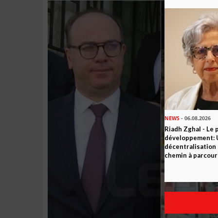
NEWS
- 06.08.2026
Riadh Zghal - Le 
développement: U
décentralisation 
chemin à parcour