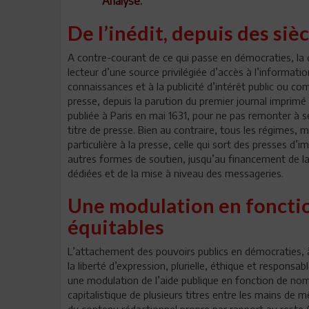
Analyse.
De l’inédit, depuis des sièc
A contre-courant de ce qui passe en démocraties, la dé
lecteur d’une source privilégiée d’accès à l’information
connaissances et à la publicité d’intérêt public ou co
presse, depuis la parution du premier journal imprim
publiée à Paris en mai 1631, pour ne pas remonter à se
titre de presse. Bien au contraire, tous les régimes,
particulière à la presse, celle qui sort des presses d’i
autres formes de soutien, jusqu’au financement de la
dédiées et de la mise à niveau des messageries.
Une modulation en fonction
équitables
L’attachement des pouvoirs publics en démocraties, à
la liberté d’expression, plurielle, éthique et responsa
une modulation de l’aide publique en fonction de nom
capitalistique de plusieurs titres entre les mains de 
du contenu rédactionnel propre par rapport au reste 