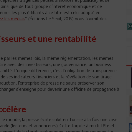
e ainsi que de tout groupe d’intérêt économique et de
èmes les plus édifiants à ce titre est celui adopté en
z les médias
’’ (Éditions Le Seuil, 2015) nous fournit des
isseurs et une rentabilité
égie par les mêmes lois, la même réglementation, les mêmes
 dire avec des investisseurs, une gouvernance, un business
bilité. L’unique différence, c’est l’obligation de transparence
 de ses indicateurs financiers et la révélation de son tirage.
uction, l’entreprise de presse ne saura préserver son
rs changer d’enseigne pour devenir une officine de propagande à
ccélère
e monde, la presse écrite subit en Tunisie à la fois une crise
mande (lecteurs et annonceurs). Cette torpille à multi-tête et
tiolement du lectorat, arabophone, comme francophone. Le