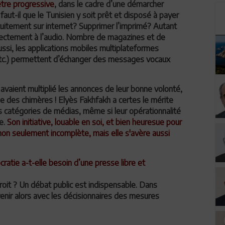
être progressive
, dans le cadre d’une démarcher
ut-il que le Tunisien y soit prêt et disposé à payer
ratuitement sur internet? Supprimer l’imprimé? Autant
 directement à l’audio. Nombre de magazines et de
ussi, les applications mobiles multiplateformes
c.) permettent d’échanger des messages vocaux
aient multiplié les annonces de leur bonne volonté,
e des chimères ! Elyès Fakhfakh a certes le mérite
s catégories de médias, même si leur opérationnalité
ie.
Son initiative, louable en soi, et bien heuresue pour
on seulement incomplète, mais elle s'avère aussi
cratie a-t-elle besoin d’une presse libre et
 droit ? Un débat public est indispensable. Dans
nvenir alors avec les décisionnaires des mesures