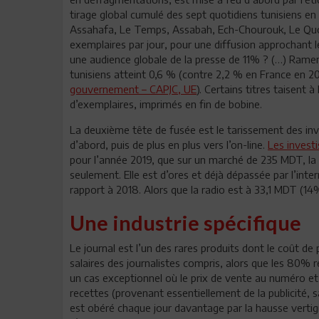
tirage global cumulé des sept quotidiens tunisiens e
Assahafa, Le Temps, Assabah, Ech-Chourouk, Le Quoti
exemplaires par jour, pour une diffusion approchant 
une audience globale de la presse de 11% ? (…) Ramené
tunisiens atteint 0,6 % (contre 2,2 % en France en 20
gouvernement – CAPJC, UE
). Certains titres taisent 
d’exemplaires, imprimés en fin de bobine.
La deuxième tête de fusée est le tarissement des inve
d’abord, puis de plus en plus vers l’on-line.
Les invest
pour l’année 2019, que sur un marché de 235 MDT, la
seulement. Elle est d’ores et déjà dépassée par l’int
rapport à 2018. Alors que la radio est à 33,1 MDT (14
Une industrie spécifique
Le journal est l’un des rares produits dont le coût 
salaires des journalistes compris, alors que les 80% 
un cas exceptionnel où le prix de vente au numéro 
recettes (provenant essentiellement de la publicité, 
est obéré chaque jour davantage par la hausse vertigin