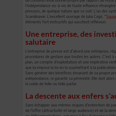
l’indépendance vis-à-vis de toute influence étrangèr
pression, de quelque nature que ce soit. L’un des syst
Scandinavie. L’excellent ouvrage de Julia Cagé, ‘’
Sauve
éléments fort instructifs qui suscitent réflexion.
Une entreprise, des invest
salutaire
L’entreprise de presse est d’abord une entreprise, r
procédures de gestion que toutes les autres. C’est à
plan, un compte d’exploitation et une impérative renta
que lui impose la loi en la soumettant à la publication
Sans générer des bénéfices émanant de sa propre prod
indépendance, ni garantir sa pérennité. Elle doit alo
la solde de telle ou telle partie.
La descente aux enfers s’a
Sans échapper aux mêmes risques d’extinction de par l
de l’offre (attractivité et large audience) et de la de
en défragmentations, est mise à feu d’abord par l’é