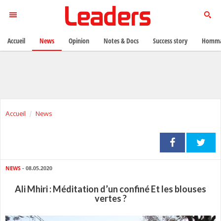
Accueil
News
Opinion
Notes & Docs
Success story
Homma
Accueil
News
NEWS
- 08.05.2020
Ali Mhiri : Méditation d’un confiné Et les blouses
vertes ?