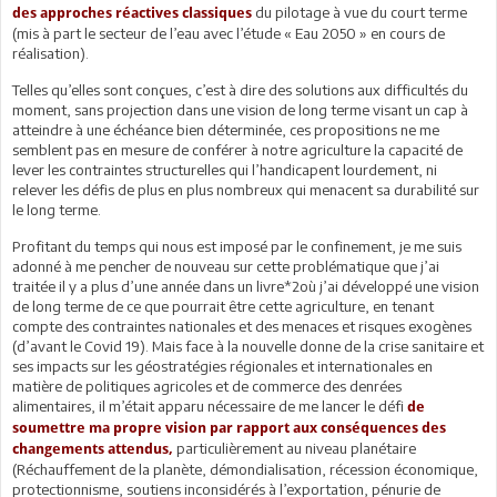
du pilotage à vue du court terme
des approches réactives classiques
(mis à part le secteur de l’eau avec l’étude « Eau 2050 » en cours de
réalisation).
Telles qu’elles sont conçues, c’est à dire des solutions aux difficultés du
moment, sans projection dans une vision de long terme visant un cap à
atteindre à une échéance bien déterminée, ces propositions ne me
semblent pas en mesure de conférer à notre agriculture la capacité de
lever les contraintes structurelles qui l’handicapent lourdement, ni
relever les défis de plus en plus nombreux qui menacent sa durabilité sur
le long terme.
Profitant du temps qui nous est imposé par le confinement, je me suis
adonné à me pencher de nouveau sur cette problématique que j’ai
traitée il y a plus d’une année dans un livre*2où j’ai développé une vision
de long terme de ce que pourrait être cette agriculture, en tenant
compte des contraintes nationales et des menaces et risques exogènes
(d’avant le Covid 19). Mais face à la nouvelle donne de la crise sanitaire et
ses impacts sur les géostratégies régionales et internationales en
matière de politiques agricoles et de commerce des denrées
alimentaires, il m’était apparu nécessaire de me lancer le défi
de
soumettre ma propre vision par rapport aux conséquences des
particulièrement au niveau planétaire
changements attendus,
(Réchauffement de la planète, démondialisation, récession économique,
protectionnisme, soutiens inconsidérés à l’exportation, pénurie de