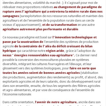
denrées alimentaires, volatilité du marché…). Il s’agissait pour moi de
réévaluer mes propositions relatives
au changement de paradigme de
rupture avec l‟agriculture qui a entretenu la misère rurale dans nos
(surexploitation de nos ressources naturelles et maintien des
campagnes
agriculteurs et de l’ensemble de la population rurale dans un cercle
vicieux d’appauvrissement),
en une autre
et de sa transformation
.
agriculture autrement plus performante et durable
Ce nouveau paradigme est basé sur
l‟innovation technologique et
l’ensemble des systèmes de production
passe par la soustraction de
agricole
de la contrainte de l‟aléa du déficit croissant du bilan
qui caractérise notre
, grâce à l’adoption du
hydrique
région aride
Ce dernier rend
nexus ‟ énergies renouvelables eau-agriculture‟.
possible la conversion des monocultures pluviales en systèmes
diversifiés, intégrant les cultures fourragères et l’élevage, et leur
glissement vers des systèmes biologiques, pour
faire en sorte que
(stabilisation
toutes les années soient de bonnes années agricoles
des productions, augmentation des rendements) au profit, d’abord, des
exploitants agricoles et de leurs salariés, donc du développement rural
dans son ensemble, ensuite, de tous les segments des filières agricoles
et agro-alimentaires, et par voie de conséquence de l’ensemble de
l’économie nationale.
Dans cette orientation,
ancrée dans son
l’avenir de notre agriculture,