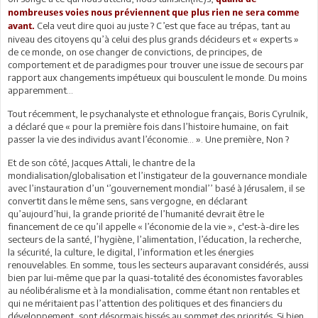
nombreuses voies nous préviennent que plus rien ne sera comme
Cela veut dire quoi au juste ? C’est que face au trépas, tant au
avant.
niveau des citoyens qu’à celui des plus grands décideurs et « experts »
de ce monde, on ose changer de convictions, de principes, de
comportement et de paradigmes pour trouver une issue de secours par
rapport aux changements impétueux qui bousculent le monde. Du moins
apparemment…
Tout récemment, le psychanalyste et ethnologue français, Boris Cyrulnik,
a déclaré que « pour la première fois dans l’histoire humaine, on fait
passer la vie des individus avant l’économie… ». Une première, Non ?
Et de son côté, Jacques Attali, le chantre de la
mondialisation/globalisation et l’instigateur de la gouvernance mondiale
avec l’instauration d’un ‘’gouvernement mondial’’ basé à Jérusalem, il se
convertit dans le même sens, sans vergogne, en déclarant
qu’aujourd’hui, la grande priorité de l’humanité devrait être le
financement de ce qu’il appelle « l’économie de la vie », c'est-à-dire les
secteurs de la santé, l’hygiène, l’alimentation, l’éducation, la recherche,
la sécurité, la culture, le digital, l’information et les énergies
renouvelables. En somme, tous les secteurs auparavant considérés, aussi
bien par lui-même que par la quasi-totalité des économistes favorables
au néolibéralisme et à la mondialisation, comme étant non rentables et
qui ne méritaient pas l’attention des politiques et des financiers du
développement, sont désormais hissés au sommet des priorités. Si bien