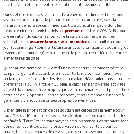
que tous les retournements de situation sont devenus possibles.
Dans cet ordre d’idées, et durant l’épreuve du confinement que nous
vivons encore à ce jour, la plupart d’entre nous ont placé, dans la
hiérarchie de leurs soucis immédiats, trois objectifs majeurs dont les
deux premiers sont existentiels:
contre le COVID-19 pour la
se prémunir
préservation du capital santé, voire la survie pour les personnes
vulnérables, et
de la famille au jour le
assurer la sécurité alimentaire
jour (quoi manger? comment s’en sortir avec le tarissement des maigres
revenus et comment gérer le risque de la pénurie redoutée des denrées
alimentaires de base).
Quant au troisième souci, il est d’une autre nature : comment gérer le
temps, largement disponible, en restant à la maison. Le « tuer » pour
certains, quitte à prendre des risques en allant déambuler dans la rue, de
préférence là où il y a foule ? Ou bien le valoriser par diverses activités
utiles? Il faut avouer à ce propos que certains ménages n’ont pas le choix
entre ces deux options. Dans ce contexte, chaque ménage s’ingénie à
gérer ces trois soucis selon ses propres convenances.
Si bien que la priorisation de ces soucis n’est certes pas la même pour
tous. Deux catégories de citoyens se côtoient sans se comprendre : les
confinés à ‘’l’aise’’ et les sans moyens de subsistance. Les premiers sont
obnubilés, avant tout, par la préservation de leur santé ou par leur
survie, face aux menaces de ce virus, alors que les seconds, les moins