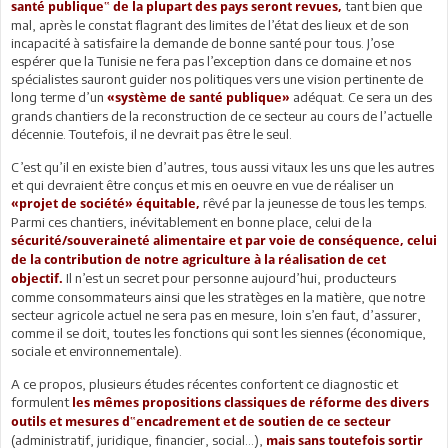
tant bien que
santé publique‟ de la plupart des pays seront revues,
mal, après le constat flagrant des limites de l’état des lieux et de son
incapacité à satisfaire la demande de bonne santé pour tous. J’ose
espérer que la Tunisie ne fera pas l’exception dans ce domaine et nos
spécialistes sauront guider nos politiques vers une vision pertinente de
long terme d’un
adéquat. Ce sera un des
«système de santé publique»
grands chantiers de la reconstruction de ce secteur au cours de l’actuelle
décennie. Toutefois, il ne devrait pas être le seul.
C’est qu’il en existe bien d’autres, tous aussi vitaux les uns que les autres
et qui devraient être conçus et mis en oeuvre en vue de réaliser un
rêvé par la jeunesse de tous les temps.
«projet de société» équitable,
Parmi ces chantiers, inévitablement en bonne place, celui de la
sécurité/souveraineté alimentaire et par voie de conséquence, celui
de la contribution de notre agriculture à la réalisation de cet
Il n’est un secret pour personne aujourd’hui, producteurs
objectif.
comme consommateurs ainsi que les stratèges en la matière, que notre
secteur agricole actuel ne sera pas en mesure, loin s’en faut, d’assurer,
comme il se doit, toutes les fonctions qui sont les siennes (économique,
sociale et environnementale).
A ce propos, plusieurs études récentes confortent ce diagnostic et
formulent
les mêmes propositions classiques de réforme des divers
outils et mesures d‟encadrement et de soutien de ce secteur
(administratif, juridique, financier, social…),
mais sans toutefois sortir