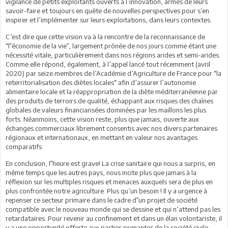
vigilance de petits exploitants ouverts à l’innovation, armés de leurs
savoir-faire et toujours en quête de nouvelles perspectives pour s’en
inspirer et l’implémenter sur leurs exploitations, dans leurs contextes.
C’est dire que cette vision va à la rencontre de la reconnaissance de
“l‟économie de la vie”, largement prônée de nos jours comme étant une
nécessité vitale, particulièrement dans nos régions arides et semi-arides.
Comme elle répond, également, à l’appel lancé tout récemment (avril
2020) par seize membres de l’Académie d’Agriculture de France pour “la
reterritorialisation des diètes locales“ afin d’assurer l’autonomie
alimentaire locale et la réappropriation de la diète méditerranéenne par
des produits de terroirs de qualité, échappant aux risques des chaînes
globales de valeurs financiarisées dominées par les maillons les plus
forts. Néanmoins, cette vision reste, plus que jamais, ouverte aux
échanges commerciaux librement consentis avec nos divers partenaires
régionaux et internationaux, en mettant en valeur nos avantages
comparatifs.
En conclusion, l‟heure est grave! La crise sanitaire qui nous a surpris, en
même temps que les autres pays, nous incite plus que jamais à la
réflexion sur les multiples risques et menaces auxquels sera de plus en
plus confrontée notre agriculture. Plus qu’un besoin ! Il y a urgence à
repenser ce secteur primaire dans le cadre d‟un projet de société
compatible avec le nouveau monde qui se dessine et qui n’attend pas les
retardataires. Pour revenir au confinement et dans un élan volontariste, il
y a une opportunité offerte aux parties prenantes de la société civile