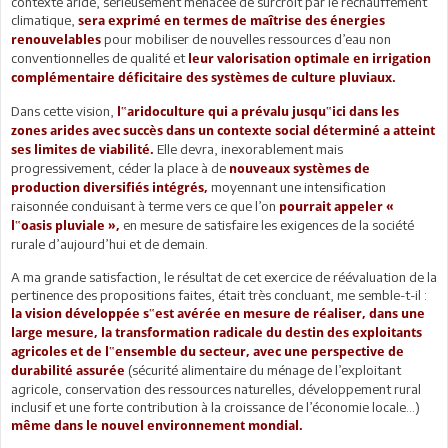
contexte aride, sérieusement menacée de surcroît par le réchauffement
climatique,
sera exprimé en termes de maîtrise des énergies
pour mobiliser de nouvelles ressources d’eau non
renouvelables
conventionnelles de qualité et
leur valorisation optimale en irrigation
complémentaire déficitaire des systèmes de culture pluviaux.
Dans cette vision,
l‟aridoculture qui a prévalu jusqu‟ici dans les
zones arides avec succès dans un contexte social déterminé a atteint
Elle devra, inexorablement mais
ses limites de viabilité.
progressivement, céder la place à de
nouveaux systèmes de
moyennant une intensification
production diversifiés intégrés,
raisonnée conduisant à terme vers ce que l’on
pourrait appeler «
en mesure de satisfaire les exigences de la société
l‟oasis pluviale »,
rurale d’aujourd’hui et de demain.
A ma grande satisfaction, le résultat de cet exercice de réévaluation de la
pertinence des propositions faites, était très concluant, me semble-t-il :
la vision développée s‟est avérée en mesure de réaliser, dans une
large mesure, la transformation radicale du destin des exploitants
agricoles et de l‟ensemble du secteur, avec une perspective de
(sécurité alimentaire du ménage de l’exploitant
durabilité assurée
agricole, conservation des ressources naturelles, développement rural
inclusif et une forte contribution à la croissance de l’économie locale…)
même dans le nouvel environnement mondial.