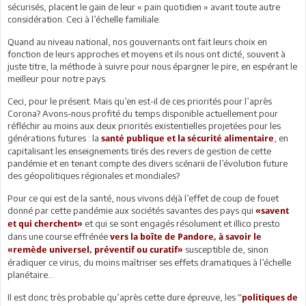
sécurisés, placent le gain de leur « pain quotidien » avant toute autre
considération. Ceci à l’échelle familiale.
Quand au niveau national, nos gouvernants ont fait leurs choix en
fonction de leurs approches et moyens et ils nous ont dicté, souvent à
juste titre, la méthode à suivre pour nous épargner le pire, en espérant le
meilleur pour notre pays.
Ceci, pour le présent. Mais qu’en est-il de ces priorités pour l’après
Corona? Avons-nous profité du temps disponible actuellement pour
réfléchir au moins aux deux priorités existentielles projetées pour les
générations futures : la
, en
santé publique et la sécurité alimentaire
capitalisant les enseignements tirés des revers de gestion de cette
pandémie et en tenant compte des divers scénarii de l’évolution future
des géopolitiques régionales et mondiales?
Pour ce qui est de la santé, nous vivons déjà l’effet de coup de fouet
donné par cette pandémie aux sociétés savantes des pays qui
«savent
et qui se sont engagés résolument et illico presto
et qui cherchent»
dans une course effrénée
vers la boîte de Pandore, à savoir le
susceptible de, sinon
«remède universel, préventif ou curatif»
éradiquer ce virus, du moins maîtriser ses effets dramatiques à l’échelle
planétaire…
Il est donc très probable qu’après cette dure épreuve, les
‟politiques de