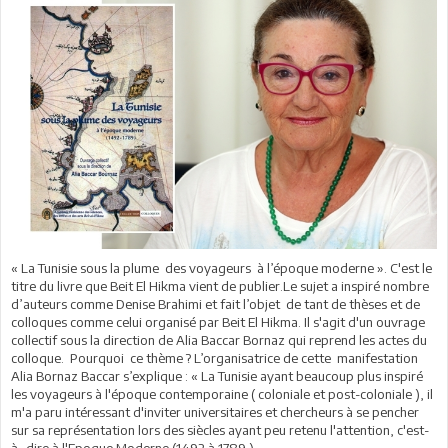
« La Tunisie sous la plume des voyageurs à l’époque moderne ». C'est le
titre du livre que Beit El Hikma vient de publier.Le sujet a inspiré nombre
d’auteurs comme Denise Brahimi et fait l’objet de tant de thèses et de
colloques comme celui organisé par Beit El Hikma. Il s'agit d'un ouvrage
collectif sous la direction de Alia Baccar Bornaz qui reprend les actes du
colloque. Pourquoi ce thème ? L’organisatrice de cette manifestation
Alia Bornaz Baccar s’explique : « La Tunisie ayant beaucoup plus inspiré
les voyageurs à l'époque contemporaine ( coloniale et post-coloniale ), il
m'a paru intéressant d'inviter universitaires et chercheurs à se pencher
sur sa représentation lors des siècles ayant peu retenu l'attention, c'est-
à- dire à l'Epoque Moderne (1492 à 1789 ).