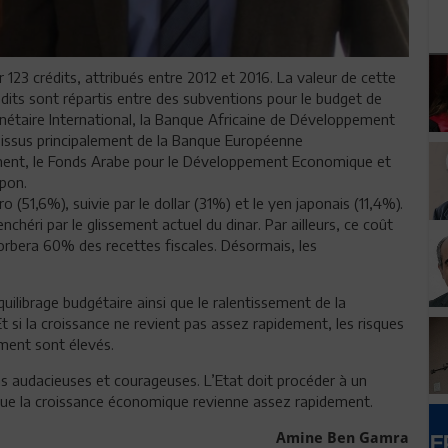
23 crédits, attribués entre 2012 et 2016. La valeur de cette
édits sont répartis entre des subventions pour le budget de
nétaire International, la Banque Africaine de Développement
 issus principalement de la Banque Européenne
ment, le Fonds Arabe pour le Développement Economique et
apon.
 (51,6%), suivie par le dollar (31%) et le yen japonais (11,4%).
nchéri par le glissement actuel du dinar. Par ailleurs, ce coût
orbera 60% des recettes fiscales. Désormais, les
ilibrage budgétaire ainsi que le ralentissement de la
Et si la croissance ne revient pas assez rapidement, les risques
ement sont élevés.
ons audacieuses et courageuses. L’Etat doit procéder à un
que la croissance économique revienne assez rapidement.
Amine Ben Gamra