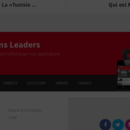
La «Tunisie ...
Qui est 
ons Leaders
ez télécharger nos applications
LEADERS TV
SUCCESS STORY
OPINIONS
TENDANCE
Annuaire de personnalités
Contact