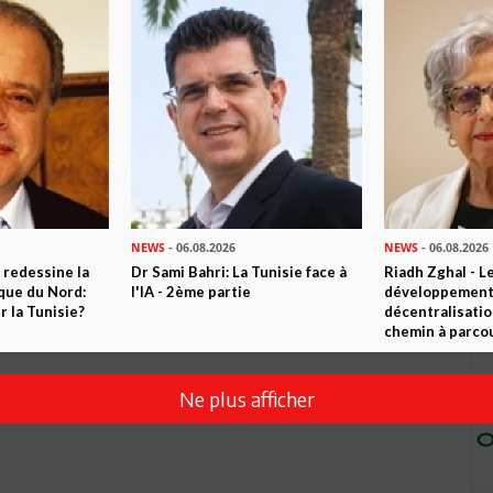
NEWS
- 06.08.2026
NEWS
- 06.08.2026
 redessine la
Dr Sami Bahri: La Tunisie face à
Riadh Zghal - L
ique du Nord:
l'IA - 2ème partie
développement:
Envoyer
 la Tunisie?
décentralisatio
chemin à parcou
Ne plus afficher