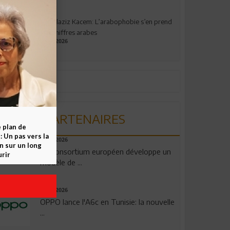
Abdelaziz Kacem: L’arabophobie s’en prend
aux chiffres arabes
09.07.2026
PARTENAIRES
e plan de
 Un pas vers la
06.08.2026
n sur un long
Un consortium européen développe un
rir
modèle de ...
04.08.2026
OPPO lance l'A6c en Tunisie: la nouvelle
...