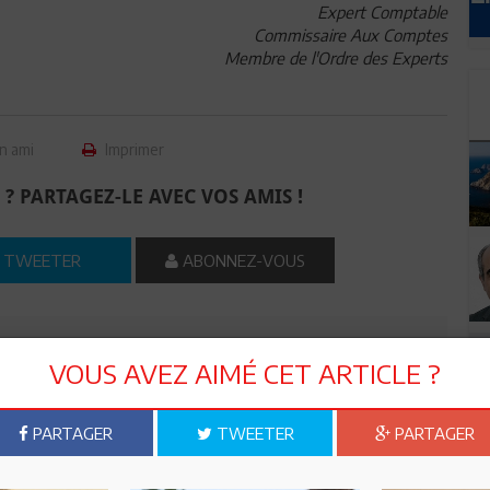
Expert Comptable
Commissaire Aux Comptes
Membre de l'Ordre des Experts
n ami
Imprimer
 ? PARTAGEZ-LE AVEC VOS AMIS !
TWEETER
ABONNEZ-VOUS
R CET ARTICLE
VOUS AVEZ AIMÉ CET ARTICLE ?
0
Commentaires
PARTAGER
TWEETER
PARTAGER
Commenter