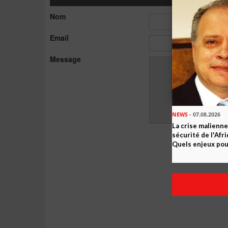
Nom
Email
Message
NEWS
- 07.08.2026
La crise malienne
sécurité de l'Afr
Quels enjeux pour