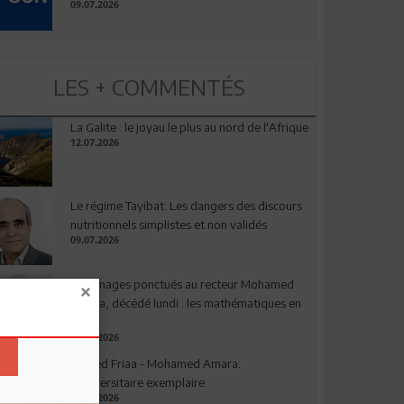
09.07.2026
LES + COMMENTÉS
La Galite : le joyau le plus au nord de l'Afrique
12.07.2026
Le régime Tayibat: Les dangers des discours
nutritionnels simplistes et non validés
09.07.2026
Hommages ponctués au recteur Mohamed
Amara, décédé lundi : les mathématiques en
deuil
03.08.2026
Ahmed Friaa - Mohamed Amara:
l’Universitaire exemplaire
04.08.2026