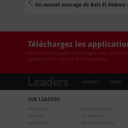
Un nouvel ouvrage de Beit El Hekma : 
Téléchargez les applicati
Pour emporter Leaders partout avec vous, vous pouv
gratuites sur le « store » de votre appareil.
PARTENAIRES
DOSSIERS
SUR LEADERS
Actualités Tunisie
Annuaire des entreprises
Plan du site
Qui sommes nous
Leaders Mobile
Abonnez-vous au mensuel