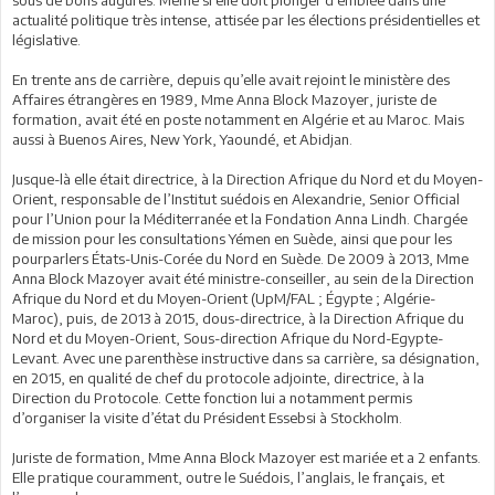
actualité politique très intense, attisée par les élections présidentielles et
législative.
En trente ans de carrière, depuis qu’elle avait rejoint le ministère des
Affaires étrangères en 1989, Mme Anna Block Mazoyer, juriste de
formation, avait été en poste notamment en Algérie et au Maroc. Mais
aussi à Buenos Aires, New York, Yaoundé, et Abidjan.
Jusque-là elle était directrice, à la Direction Afrique du Nord et du Moyen-
Orient, responsable de l’Institut suédois en Alexandrie, Senior Official
pour l’Union pour la Méditerranée et la Fondation Anna Lindh. Chargée
de mission pour les consultations Yémen en Suède, ainsi que pour les
pourparlers États-Unis-Corée du Nord en Suède. De 2009 à 2013, Mme
Anna Block Mazoyer avait été ministre-conseiller, au sein de la Direction
Afrique du Nord et du Moyen-Orient (UpM/FAL ; Égypte ; Algérie-
Maroc), puis, de 2013 à 2015, dous-directrice, à la Direction Afrique du
Nord et du Moyen-Orient, Sous-direction Afrique du Nord-Egypte-
Levant. Avec une parenthèse instructive dans sa carrière, sa désignation,
en 2015, en qualité de chef du protocole adjointe, directrice, à la
Direction du Protocole. Cette fonction lui a notamment permis
d’organiser la visite d’état du Président Essebsi à Stockholm.
Juriste de formation, Mme Anna Block Mazoyer est mariée et a 2 enfants.
Elle pratique couramment, outre le Suédois, l’anglais, le français, et