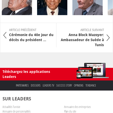
ARTICLE PRÉCÉDENT
ARTICLE SUIVANT
Cérémonie du 40e jour du
Anna Block Mazoyer:
décès du président ...
Ambassadeur de Suède à
Tunis
Téléchargez les applications
Leaders
PARTENAIRES
DOSSIERS
LEADERS TV
SUCCESS STORY
OPINIONS
TENDANCE
SUR LEADERS
Actualités Tunisie
Annuaire des entreprises
Annuaire de personnalités
Plan du site