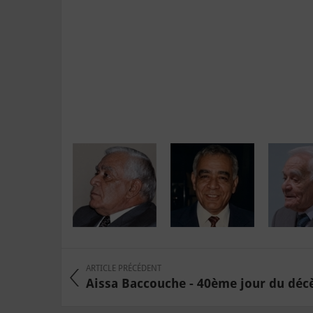
ARTICLE PRÉCÉDENT
Aissa Baccouche - 40ème jour du décès