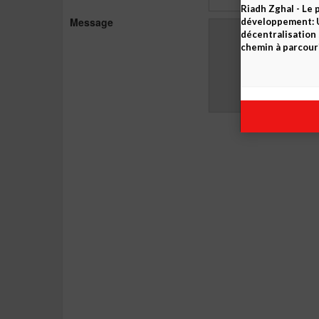
Message
NEWS
- 06.08.2026
Riadh Zghal - Le 
développement: U
décentralisation 
chemin à parcour