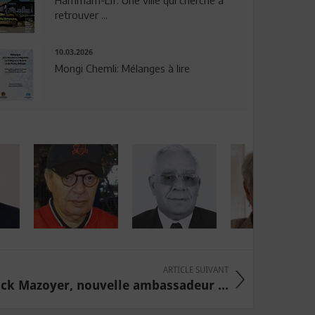
Hammam-Lif: Une ville qui cherche à
retrouver ...
10.03.2026
Mongi Chemli: Mélanges à lire
ARTICLE SUIVANT
ock Mazoyer, nouvelle ambassadeur ...