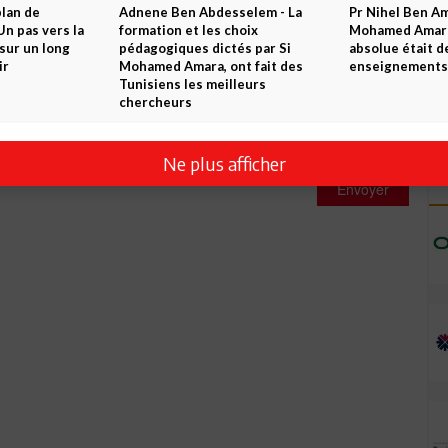
NEWS
- 05.08.2026
NEWS
- 05.08.2026
Envoyer
plan de
Adnene Ben Abdesselem - La
Pr Nihel Ben Am
n pas vers la
formation et les choix
Mohamed Amara:
sur un long
pédagogiques dictés par Si
absolue était d
ir
Mohamed Amara, ont fait des
enseignements 
Tunisiens les meilleurs
chercheurs
Ne plus afficher