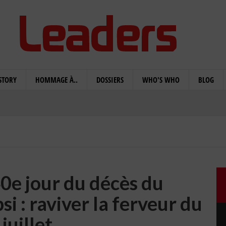
STORY
HOMMAGE À..
DOSSIERS
WHO'S WHO
BLOG
0e jour du décès du
i : raviver la ferveur du
juillet