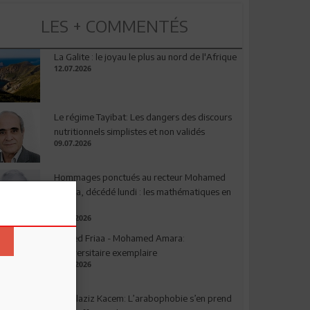
LES + COMMENTÉS
La Galite : le joyau le plus au nord de l'Afrique
12.07.2026
Le régime Tayibat: Les dangers des discours
nutritionnels simplistes et non validés
09.07.2026
Hommages ponctués au recteur Mohamed
Amara, décédé lundi : les mathématiques en
deuil
03.08.2026
Ahmed Friaa - Mohamed Amara:
l’Universitaire exemplaire
04.08.2026
Abdelaziz Kacem: L’arabophobie s’en prend