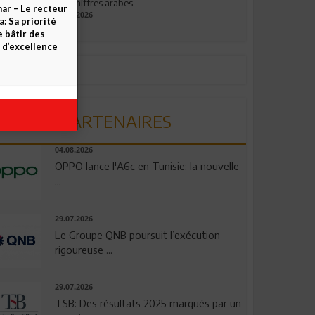
aux chiffres arabes
09.07.2026
PARTENAIRES
ar – Le recteur
04.08.2026
 Sa priorité
OPPO lance l'A6c en Tunisie: la nouvelle
e bâtir des
d’excellence
...
29.07.2026
Le Groupe QNB poursuit l’exécution
rigoureuse ...
29.07.2026
TSB: Des résultats 2025 marqués par un