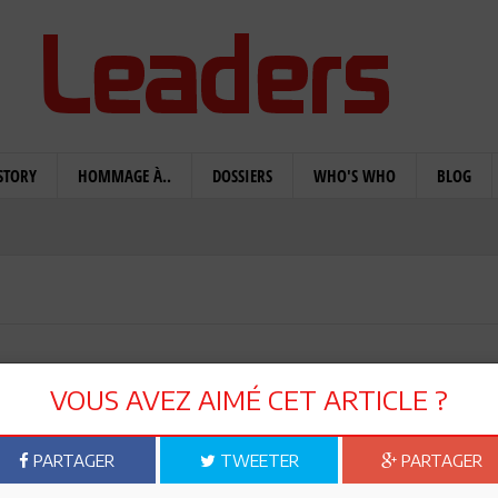
STORY
HOMMAGE À..
DOSSIERS
WHO'S WHO
BLOG
foudh: Pourquoi la
VOUS AVEZ AIMÉ CET ARTICLE ?
hahed de ses pouvoirs à
PARTAGER
TWEETER
PARTAGER
pose problème ?