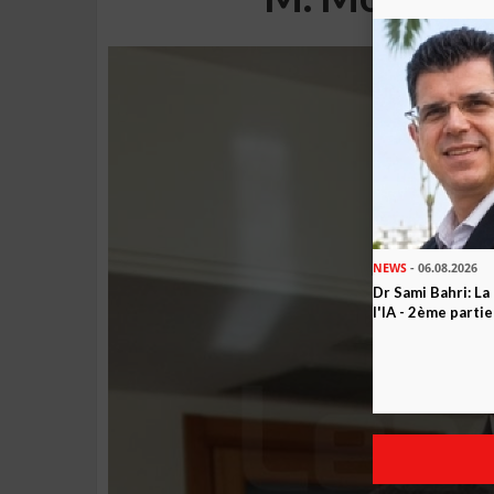
NEWS
- 06.08.2026
Dr Sami Bahri: La
l'IA - 2ème partie