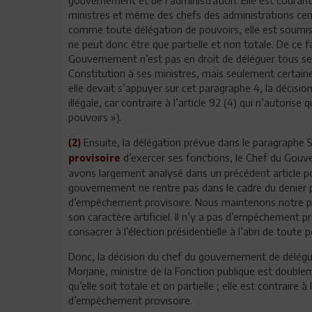
ministres et même des chefs des administrations cen
comme toute délégation de pouvoirs, elle est soumise
ne peut donc être que partielle et non totale. De ce fa
Gouvernement n’est pas en droit de déléguer tous ses 
Constitution à ses ministres, mais seulement certaine
elle devait s’appuyer sur cet paragraphe 4, la décisio
illégale, car contraire à l’article 92 (4) qui n’autorise
pouvoirs »).
Ensuite, la délégation prévue dans le paragraphe 5 
(2)
d’exercer ses fonctions, le Chef du Gouv
provisoire
avons largement analysé dans un précédent article p
gouvernement ne rentre pas dans le cadre du denier p
d’empêchement provisoire. Nous maintenons notre pos
son caractère artificiel. Il n’y a pas d’empêchement p
consacrer à l’élection présidentielle à l’abri de toute 
Donc, la décision du chef du gouvernement de délég
Morjane, ministre de la Fonction publique est doublemen
qu’elle soit totale et on partielle ; elle est contraire 
d’empêchement provisoire.