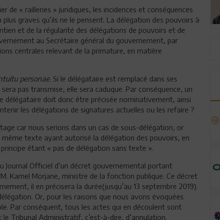
er de « railleries » juridiques, les incidences et conséquences
n plus graves qu’ils ne le pensent. La délégation des pouvoirs à
tien et de la régularité des délégations de pouvoirs et de
ouvernement au Secrétaire général du gouvernement, par
ons centrales relevant de la primature, en matière
ntuitu personae
. Si le délégataire est remplacé dans ses
ui sera pas transmise, elle sera caduque. Par conséquence, un
e délégataire doit donc être précisée nominativement, ainsi
tenir les délégations de signatures actuelles ou les refaire ?
ntage car nous serions dans un cas de sous-délégation, or
le même texte ayant autorisé la délégation des pouvoirs, en
le principe étant « pas de délégation sans texte ».
au Journal Officiel d’un décret gouvernemental portant
. Kamel Morjane, ministre de la fonction publique. Ce décret
ement, il en précisera la durée(jusqu’au 13 septembre 2019).
la délégation. Or, pour les raisons que nous avons évoquées
le. Par conséquent, tous les actes qui en découlent sont
e Tribunal Administratif, c’est-à-dire, d’annulation.