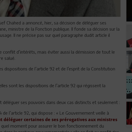
ssef Chahed a annoncé, hier, sa décision de déléguer ses
 ministre de la Fonction publique. Il fonde sa décision sur la
usage. Il ne précise pas sur quel paragraphe dudit article il
 conflit d’intérêts, mais éviter aussi la démission de tout le
re salué.
dispositions de l’article 92 et de l’esprit de la Constitution
les sont les dispositions de l’article 92 qui régissent la
t déléguer ses pouvoirs dans deux cas distincts et seulement :
de l’article 92, qui dispose : « Le Gouvernement veille à
 déléguer certaines de ses prérogatives aux ministres
te quel moment pour assurer le bon fonctionnement du
e dans la pratique gouvernementale ; elle se fait au profit des