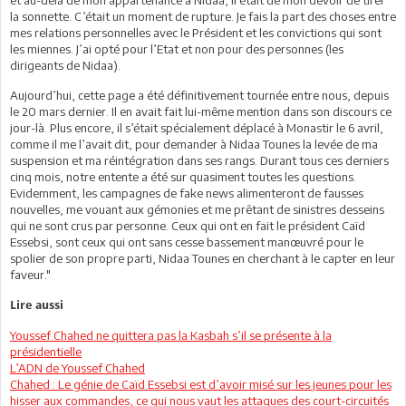
la sonnette. C’était un moment de rupture. Je fais la part des choses entre
mes relations personnelles avec le Président et les convictions qui sont
les miennes. J’ai opté pour l’Etat et non pour des personnes (les
dirigeants de Nidaa).
Aujourd’hui, cette page a été définitivement tournée entre nous, depuis
le 20 mars dernier. Il en avait fait lui-même mention dans son discours ce
jour-là. Plus encore, il s’était spécialement déplacé à Monastir le 6 avril,
comme il me l’avait dit, pour demander à Nidaa Tounes la levée de ma
suspension et ma réintégration dans ses rangs. Durant tous ces derniers
cinq mois, notre entente a été sur quasiment toutes les questions.
Evidemment, les campagnes de fake news alimenteront de fausses
nouvelles, me vouant aux gémonies et me prêtant de sinistres desseins
qui ne sont crus par personne. Ceux qui ont en fait le président Caïd
Essebsi, sont ceux qui ont sans cesse bassement manœuvré pour le
spolier de son propre parti, Nidaa Tounes en cherchant à le capter en leur
faveur."
Lire aussi
Youssef Chahed ne quittera pas la Kasbah s’il se présente à la
présidentielle
L’ADN de Youssef Chahed
Chahed : Le génie de Caïd Essebsi est d’avoir misé sur les jeunes pour les
hisser aux commandes, ce qui nous vaut les attaques des court-circuités