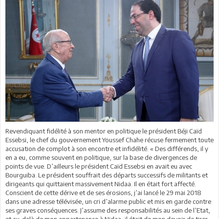
Revendiquant fidélité à son mentor en politique le président Béji Caïd
Essebsi, le chef du gouvernement Youssef Chahe récuse fermement toute
accusation de complot à son encontre et infidélité. « Des différends, il y
en a eu, comme souvent en politique, sur la base de divergences de
points de vue. D’ailleurs le président Caïd Essebsi en avait eu avec
Bourguiba. Le président souffrait des départs successifs de militants et
dirigeants qui quittaient massivement Nidaa. Il en était fort affecté.
Conscient de cette dérive et de ses érosions, j’ai lancé le 29 mai 2018
dans une adresse télévisée, un cri d’alarme public et mis en garde contre
ses graves conséquences. J’assume des responsabilités au sein de l’Etat,
et au-delà de mon appartenance à Nidaa, il était de mon devoir de tirer