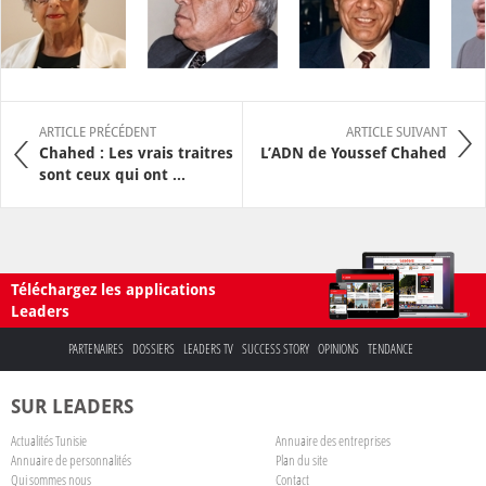
ARTICLE PRÉCÉDENT
ARTICLE SUIVANT
Chahed : Les vrais traitres
L’ADN de Youssef Chahed
sont ceux qui ont ...
Téléchargez les applications
Leaders
PARTENAIRES
DOSSIERS
LEADERS TV
SUCCESS STORY
OPINIONS
TENDANCE
SUR LEADERS
Actualités Tunisie
Annuaire des entreprises
Annuaire de personnalités
Plan du site
Qui sommes nous
Contact