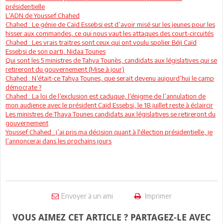
présidentielle
L’ADN de Youssef Chahed
Chahed : Le génie de Caïd Essebsi est d’avoir misé sur les jeunes pour les
hisser aux commandes, ce qui nous vaut les attaques des court-circuités
Chahed : Les vrais traitres sont ceux qui ont voulu spolier Béji Caïd
Essebsi de son parti, Nidaa Tounes
Qui sont les 5 ministres de Tahya Tounès, candidats aux législatives qui se
retireront du gouvernement (Mise à jour)
Chahed : N’était-ce Tahya Tounes, que serait devenu aujourd’hui le camp
démocrate ?
Chahed : La loi de l’exclusion est caduque, l’énigme de l’annulation de
mon audience avec le président Caïd Essebsi, le 18 juillet reste à éclaircir
Les ministres de Thaya Tounes candidats aux législatives se retireront du
gouvernement
Youssef Chahed : j’ai pris ma décision quant à l'élection présidentielle, je
l’annoncerai dans les prochains jours
Envoyer à un ami
Imprimer
VOUS AIMEZ CET ARTICLE ? PARTAGEZ-LE AVEC