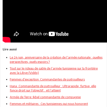
Lire aussi
Le 24 juin, anniversaire de la création de l’armée nationale : quelles
perspectives, quels espoirs ?
Tout sur le rideau de sable de l’armée tunisienne sur la frontière
avec la Libye (Vidéo)
Femmes d’exception: Commandantes de patrouilleurs
Hana, Commandante de patrouilleur : Ultrarapide, furtive, elle
fonce droit sur l’objectif... et l’atteint
Armée de Terre: Ikbel commandante de compagnie
Femmes et militaires : Ces tunisiennes qui nous honorent