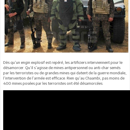
Dès qu’un engin explosif est repéré, les artificiers interviennent pour le
désamorcer. Qu’il s’agisse de mines antipersonnel ou anti-char semés
par les terroristes ou de grandes mines qui datent de la guerre mondiale,
l’intervention de l’armée est efficace. Rien qu’au Chaambi, pas moins de
400 mines posées par les terroristes ont été désamorcées.