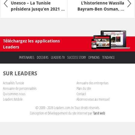
Unesco – La Tunisie
L’historienne Wassila
présidera jusqu’en 2021 ...
Bayram-Ben Osman, ...
Téléchargez les applications
Leaders
PARTENAIRES
DOSSIERS
LEADERS TV
SUCCESS STORY
OPINIONS
TENDANCE
SUR LEADERS
Actualités Tunisie
Annuaire des entreprises
Annuaire de personnalités
Plan du site
Qui sommes nous
Contact
Leaders Mobile
Abonnez-vous au mensuel
© 2009 - 2026 Leaders.com.tn Tous droits réservés.
Conception et Développement du site internet par
Tanit web