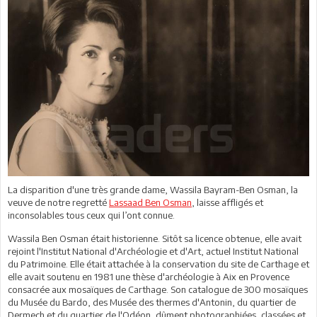
La disparition d'une très grande dame, Wassila Bayram-Ben Osman, la
veuve de notre regretté
Lassaad Ben Osman
, laisse affligés et
inconsolables tous ceux qui l’ont connue.
Wassila Ben Osman était historienne. Sitôt sa licence obtenue, elle avait
rejoint l'Institut National d'Archéologie et d'Art, actuel Institut National
du Patrimoine. Elle était attachée à la conservation du site de Carthage et
elle avait soutenu en 1981 une thèse d'archéologie à Aix en Provence
consacrée aux mosaïques de Carthage. Son catalogue de 300 mosaïques
du Musée du Bardo, des Musée des thermes d'Antonin, du quartier de
Dermech et du quartier de l'Odéon, dûment photographiées, classées et