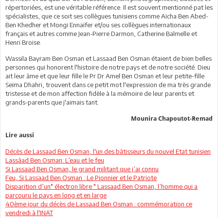
répertoriées, est une véritable référence. Il est souvent mentionné pat les
spécialistes, que ce soit ses collègues tunisiens comme Aïcha Ben Abed-
Ben Khedher et Mongi Ennaïfer et/ou ses collègues internationaux
français et autres comme Jean-Pierre Darmon, Catherine Balmelle et
Henri Broise.
Wassila Bayram Ben Osman et Lassaad Ben Osman étaient de bien belles
personnes qui honorent l'histoire de notre pays et de notre société. Dieu
ait leur âme et que leur fille le Pr Dr Amel Ben Osman et leur petite-fille
Seïma Dhahri, trouvent dans ce petit mot l'expression de ma très grande
tristesse et de mon affection fidèle à la mémoire de leur parents et
grands-parents que j'aimais tant.
Mounira Chapoutot-Remad
Lire aussi
Décès de Lassaad Ben Osman, l'un des bâtisseurs du nouvel Etat tunisien
Lassâad Ben Osman: L’eau et le feu
Si Lassaad Ben Osman, le grand militant que j’ai connu
Feu, Si Lassaad Ben Osman : Le Pionnier et le Patriote
Disparition d’un" électron libre " Lassaad Ben Osman, l’homme qui a
parcouru le pays en long et en large
40ème jour du décès de Lassaad Ben Osman : commémoration ce
vendredi à l'INAT