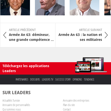
ARTICLE PRÉCÉDENT
ARTICLE SUIVANT
Armée An 63: démineur,
Armée An 63 : la nation et
une grande compétence ...
ses militaires
Téléchargez les applications
Leaders
PARTENAIRES
DOSSIERS
LEADERS TV
SUCCESS STORY
OPINIONS
TENDANCE
SUR LEADERS
Actualités Tunisie
Annuaire des entreprises
Annuaire de personnalités
Plan du site
Qui sommes nous
Contact