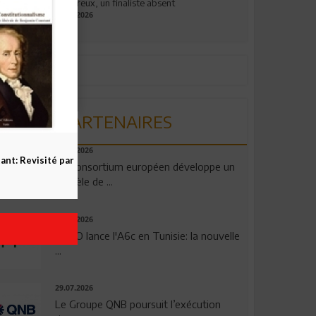
valeureux, un finaliste absent
19.07.2026
PARTENAIRES
06.08.2026
nt: Revisité par
Un consortium européen développe un
modèle de ...
04.08.2026
OPPO lance l'A6c en Tunisie: la nouvelle
...
29.07.2026
Le Groupe QNB poursuit l’exécution