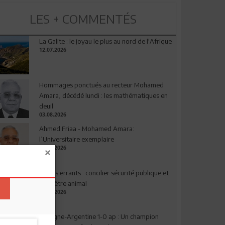
LES + COMMENTÉS
La Galite : le joyau le plus au nord de l'Afrique
12.07.2026
Hommages ponctués au recteur Mohamed
Amara, décédé lundi : les mathématiques en
deuil
03.08.2026
Ahmed Friaa - Mohamed Amara:
l’Universitaire exemplaire
04.08.2026
Chiens errants : concilier sécurité publique et
bien-être animal
17.07.2026
Espagne-Argentine 1-0 ap : Un champion