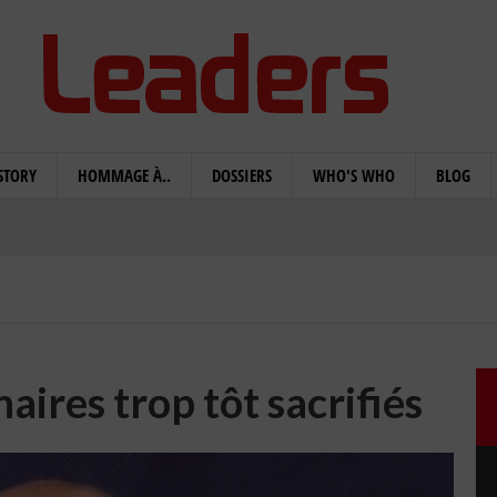
STORY
HOMMAGE À..
DOSSIERS
WHO'S WHO
BLOG
aires trop tôt sacrifiés