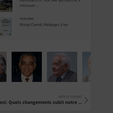
Hammam-Lif: Une ville qui cherche à
retrouver ...
10.03.2026
Mongi Chemli: Mélanges à lire
ARTICLE SUIVANT
ni: Quels changements subit notre ...