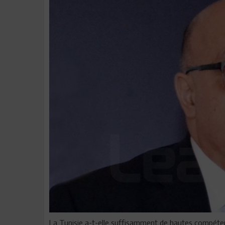
La Tunisie a-t-elle suffisamment de hautes compéten