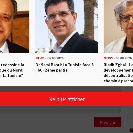
R CET ARTICLE
1
Commentaire
Commenter
NEWS
- 06.08.2026
NEWS
- 06.08.2026
 redessine la
Dr Sami Bahri: La Tunisie face à
Riadh Zghal - L
ique du Nord:
l'IA - 2ème partie
développement:
 la Tunisie?
décentralisatio
chemin à parcou
Ne plus afficher
Envoyer