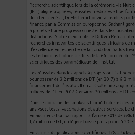
Recherche scientifique lors de la cérémonie «la Nuit 
(IPT) aligne trophées, réussites médicales et perfor
directeur général, Dr Hechemi Louzir, à Leaders par
financé par la Commission européenne. Sachant garder
à projets et une progression nette dans les indicateur
distinctions. A titre d’exemple, le Dr Rym Kefi a obt
recherches innovantes de scientifiques africains de 
d’excellence en recherche de la Fondation Sadok Bes
les techniciens biologistes lors de la 61e Journée de l
scientifiques des paramédicaux de l’Institut.
Les réussites dans les appels à projets ont fait bond
pour passer de 3,2 millions de DT (en 2017) à 6,8 mil
financement de l’Institut. Il en a résulté une augment
millions de DT en 2017 à environ 20 millions de DT en 
Dans le domaine des analyses biomédicales et des acti
analyses, tests, vaccinations et autres services. Le ch
en augmentation par rapport à l’année 2017 de 8%. Le
1,7 million de DT, en légère baisse par rapport à 2017.
En termes de publications scientifiques, 178 articles o