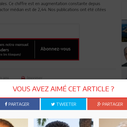
onales. Ce chiffre est en augmentation constante depuis
actor médian est de 2,44. Nos publications ont été citées
n ami
Imprimer
VOUS AVEZ AIMÉ CET ARTICLE ?
 ? PARTAGEZ-LE AVEC VOS AMIS !
PARTAGER
TWEETER
PARTAGER
TWEETER
ABONNEZ-VOUS