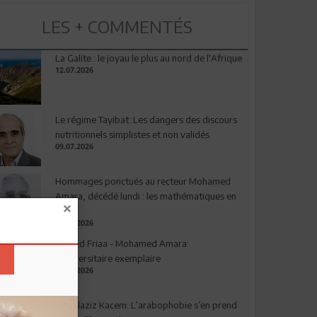
LES + COMMENTÉS
La Galite : le joyau le plus au nord de l'Afrique
12.07.2026
Le régime Tayibat: Les dangers des discours
nutritionnels simplistes et non validés
09.07.2026
Hommages ponctués au recteur Mohamed
Amara, décédé lundi : les mathématiques en
deuil
03.08.2026
Ahmed Friaa - Mohamed Amara:
l’Universitaire exemplaire
04.08.2026
Abdelaziz Kacem: L’arabophobie s’en prend