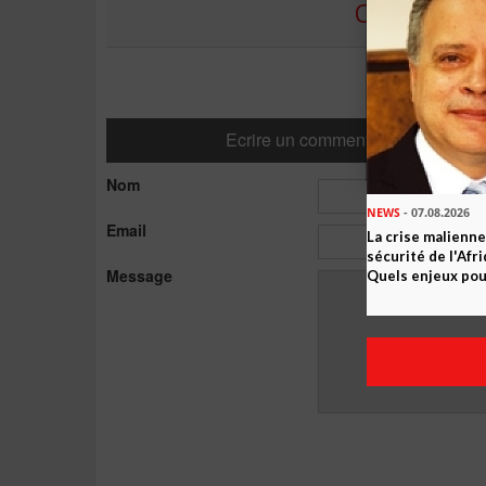
COMMENTE
Ecrire un commentaire
Nom
NEWS
- 07.08.2026
Email
La crise malienne
sécurité de l'Afr
Message
Quels enjeux pour