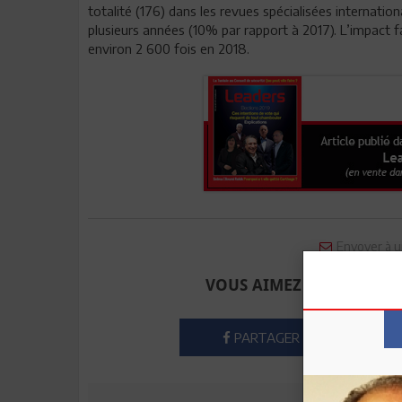
totalité (176) dans les revues spécialisées internati
plusieurs années (10% par rapport à 2017). L’impact f
environ 2 600 fois en 2018.
Envoyer à u
VOUS AIMEZ CET ARTICLE
PARTAGER