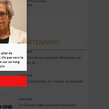
aux chiffres arabes
09.07.2026
PARTENAIRES
06.08.2026
e plan de
Un consortium européen développe un
 Un pas vers la
n sur un long
modèle de ...
rir
04.08.2026
OPPO lance l'A6c en Tunisie: la nouvelle
...
29.07.2026
Le Groupe QNB poursuit l’exécution