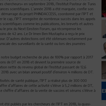
des chercheurs» en septembre 2018, l’Institut Pasteur de Tunis
mances scientifiques. L’année 2018 a été marquée, confie son
 le démarrage du projet PHINDACCESS, coordonné par l’IPT et
 le cap, l’IPT enregistre de nombreux succès dans les appels
s scientifiques comme les publications, les brevets et autres
enu le prix du Next Einstein Forum, qui récompense les
moins de 42 ans. Le Dr Imen Ben Mustapha a reçu le prix
rour. D’autres distinctions ont été obtenues notamment par
’Amicale des surveillants de la santé ou lors des journées
ir notre budget recherche de plus de 100% par rapport à 2017
lions de DT en 2018 et devient la première source de
ation nette du revenu global de l’Institut passant de 12,6
2018 avec un bilan annuel positif d’environ 4 millions de DT.
vités de santé publique, l’IPT a réalisé plus de 300 000
iffre d’affaires de cette activité s’élève à 5,2 millions de DT,
 chiffre d’affaires de la vente de vaccins et sérums s’élève à
nt été publiés par les chercheurs de l’IPT en 2018, la quasi-