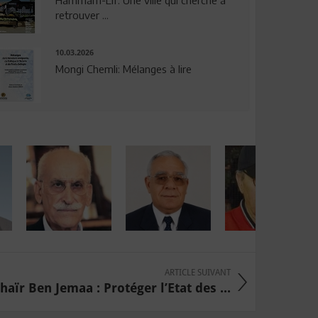
Hammam-Lif: Une ville qui cherche à
retrouver ...
10.03.2026
Mongi Chemli: Mélanges à lire
ARTICLE SUIVANT
haïr Ben Jemaa : Protéger l’Etat des ...