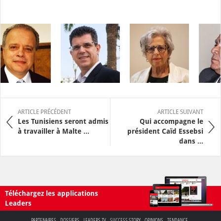
ARTICLE PRÉCÉDENT
ARTICLE SUIVANT
Les Tunisiens seront admis
Qui accompagne le
à travailler à Malte ...
président Caïd Essebsi
dans ...
Téléchargez les applications
Leaders
PARTENAIRES
DOSSIERS
LEADERS TV
SUCCESS STORY
OPINIONS
TENDANCE